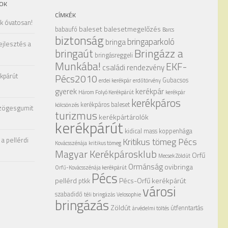
OK
CÍMKÉK
ak óvatosan!
baleset
balesetmegelőzés
babaufó
Barcs
biztonság
bringaparkoló
bringa
ejlesztés a
Bringázz a
bringaút
bringásreggeli
Munkába!
EKF-
családi rendezvény
kpárút
Pécs2010
Gubacsos
erdei kerékpár
erdőtörvény
gyerek
kerékpár
Három Folyó Kerékpárút
kerékpár
kerékpáros
kerékpáros baleset
kölcsönzés
zögesgumit
turizmus
kerékpártárolók
kerékpárút
kidical mass
koppenhága
a pellérdi
Kritikus tömeg Pécs
Kovácsszénája
kritikus tömeg
Magyar Kerékpárosklub
Orfű
Mecsek Zöldút
Ormánság
ovibringa
Orfű-Kovácsszénája kerékpárút
Pécs
pellérd
Pécs-Orfű kerékpárút
ptkk
városi
szabadidő
téli bringázás
Velosophie
bringázás
Zöldút
útfenntartás
árvédelmi töltés