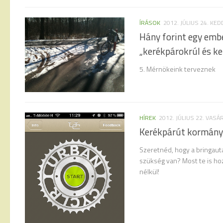
ÍRÁSOK
2012. JÚLIUS 24. KED
Hány forint egy emb
„kerékpárokrúl és ker
5. Mérnökeink terveznek
HÍREK
2012. JÚLIUS 22. VASÁ
Kerékpárút kormány
Szeretnéd, hogy a bringauta
szükség van? Most te is ho
nélkül!