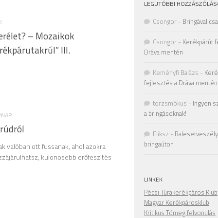
LEGUTÓBBI HOZZÁSZÓLÁS
Csongor
-
Bringával cs
D
erélet? – Mozaikok
Csongor
-
Kerékpárút f
ékpárutakrúl” III.
Dráva mentén
Keményfi Balázs
-
Keré
fejlesztés a Dráva mentén
törzsmókus
-
Ingyen s
a bringásoknak!
RNAP
rúdról
Eliksz
-
Balesetveszély 
bringaúton
k valóban ott fussanak, ahol azokra
zzájárulhatsz, különösebb erőfeszítés
LINKEK
Pécsi Túrakerékpáros Klub
Magyar Kerékpárosklub
Kritikus Tömeg felvonulás