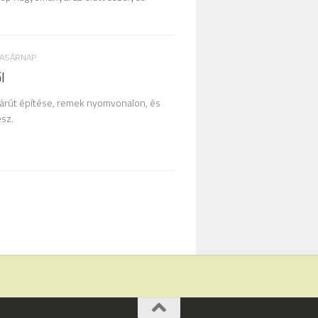
VASÁRNAP
l
párút építése, remek nyomvonalon, és
esz.