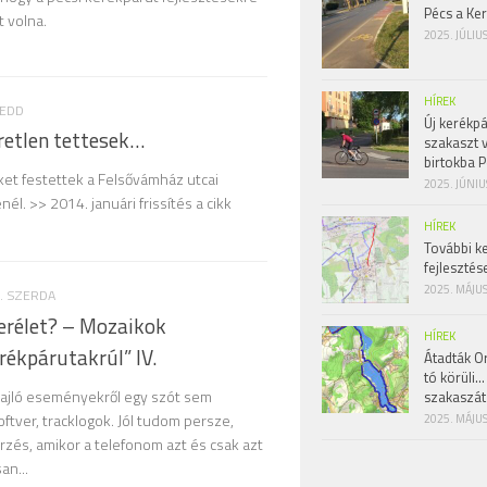
Pécs a Ke
t volna.
2025. JÚLIU
HÍREK
KEDD
Új kerékpá
retlen tettesek…
szakaszt 
birtokba P
ket festettek a Felsővámház utcai
2025. JÚNIU
él. >> 2014. januári frissítés a cikk
HÍREK
További k
fejlesztés
2025. MÁJUS
. SZERDA
erélet? – Mozaikok
HÍREK
rékpárutakrúl” IV.
Átadták Or
tó körüli…
zajló eseményekről egy szót sem
szakaszát
oftver, tracklogok. Jól tudom persze,
2025. MÁJUS
zés, amikor a telefonom azt és csak azt
an...