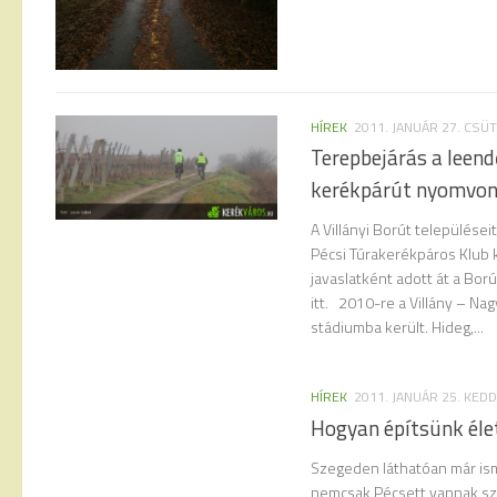
HÍREK
2011. JANUÁR 27. CS
Terepbejárás a leen
kerékpárút nyomvon
A Villányi Borút település
Pécsi Túrakerékpáros Klub k
javaslatként adott át a Bo
itt. 2010-re a Villány – Na
stádiumba került. Hideg,...
HÍREK
2011. JANUÁR 25. KEDD
Hogyan építsünk éle
Szegeden láthatóan már isme
nemcsak Pécsett vannak sz