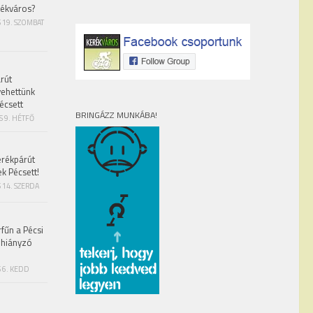
rékváros?
S 19. SZOMBAT
rút
vehettünk
écsett
BRINGÁZZ MUNKÁBA!
S 9. HÉTFŐ
erékpárút
ek Pécsett!
 14. SZERDA
fűn a Pécsi
 hiányzó
 6. KEDD