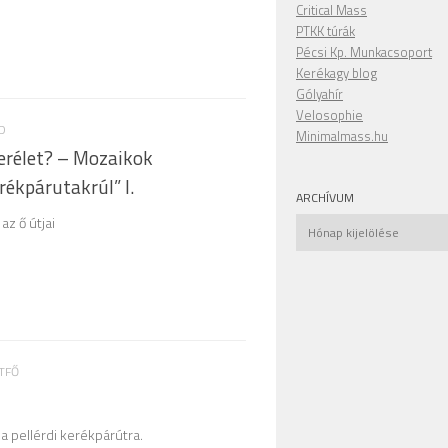
Critical Mass
PTKK túrák
Pécsi Kp. Munkacsoport
Kerékagy blog
Gólyahír
Velosophie
D
Minimalmass.hu
erélet? – Mozaikok
rékpárutakrúl” I.
ARCHÍVUM
az ő útjai
Archívum
TFŐ
a pellérdi kerékpárútra.