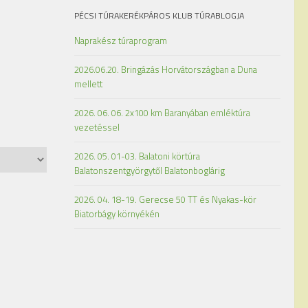
PÉCSI TÚRAKERÉKPÁROS KLUB TÚRABLOGJA
Naprakész túraprogram
2026.06.20. Bringázás Horvátországban a Duna
mellett
2026. 06. 06. 2x100 km Baranyában emléktúra
vezetéssel
2026. 05. 01-03. Balatoni körtúra
Balatonszentgyörgytől Balatonboglárig
2026. 04. 18-19. Gerecse 50 TT és Nyakas-kör
Biatorbágy környékén