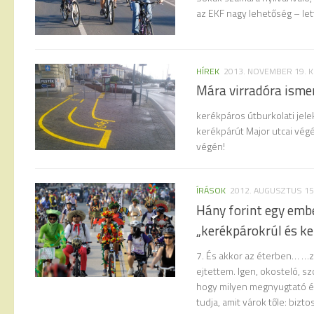
az EKF nagy lehetőség – let
HÍREK
2013. NOVEMBER 19. 
Mára virradóra isme
kerékpáros útburkolati jele
kerékpárút Major utcai végén
végén!
ÍRÁSOK
2012. AUGUSZTUS 15
Hány forint egy emb
„kerékpárokrúl és ke
7. És akkor az éterben… …
ejtettem. Igen, okosteló, sz
hogy milyen megnyugtató ér
tudja, amit várok tőle: biztos