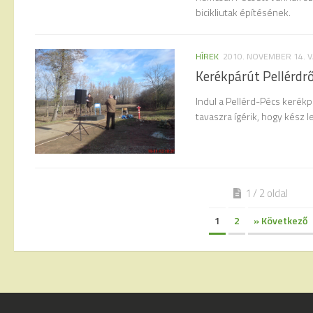
bicikliutak építésének.
HÍREK
2010. NOVEMBER 14. 
Kerékpárút Pellérdrő
Indul a Pellérd-Pécs kerék
tavaszra ígérik, hogy kész l
1 / 2 oldal
1
2
» Következő