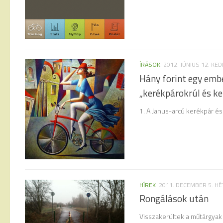
ÍRÁSOK
2012. JÚNIUS 12. KED
Hány forint egy emb
„kerékpárokrúl és ke
1. A Janus-arcú kerékpár és 
HÍREK
2011. DECEMBER 5. HÉ
Rongálások után
Visszakerültek a műtárgyak 