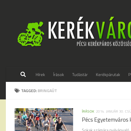
Skip to content
Hírek
Írások
Tudástár
Kerékpárutak
P
TAGGED:
BRINGAÚT
ÍRÁSOK
2014. JANUÁR 30. C
Pécs Egyetemváros 
Sokak számára nyilvánvaló,