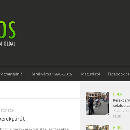
rogramajánló
Kerékváros 1996-2009.
Magunkról
Facebook cs
HÍREK
Kerékpárv
sétálóutc
SÜTÖRTÖK
2025. SZEP
KEDD
kerékpárút
HÍREK
 hogy a pécsi kerékpárút fejlesztésekre