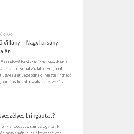
ÜTÖRTÖK
dő Villány – Nagyharsány
alán
eit összekötő kerékpárútra 1994-ben a
észített útvonal vázlattervet, amit
rút Egyesület vezetőinek. Megtekinthető
gyharsány közötti szakasz tervezési
tveszélyes bringautat?
rik a receptet, sajnos úgy tűnik,
ép hagyományai az életveszélyes