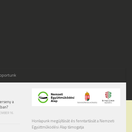
oportunk
erseny a
ában?
TEMBER 16.
Honlapunk megújítását és fenntartását a Nemzeti
Együttműködési Alap támogatja