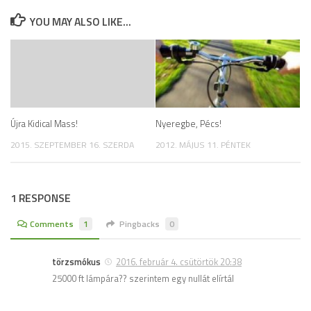
YOU MAY ALSO LIKE...
Újra Kidical Mass!
Nyeregbe, Pécs!
2015. SZEPTEMBER 16. SZERDA
2012. MÁJUS 11. PÉNTEK
1 RESPONSE
Comments
1
Pingbacks
0
törzsmókus
2016. február 4. csütörtök 20:38
25000 ft lámpára?? szerintem egy nullát elírtál