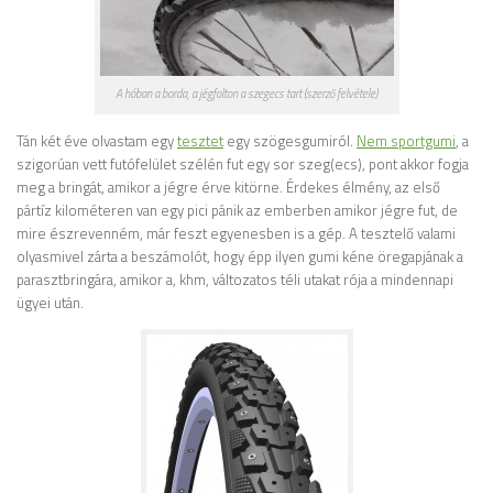
A hóban a borda, a jégfolton a szegecs tart (szerző felvétele)
Tán két éve olvastam egy
tesztet
egy szögesgumiról.
Nem sportgumi
, a
szigorúan vett futófelület szélén fut egy sor szeg(ecs), pont akkor fogja
meg a bringát, amikor a jégre érve kitörne. Érdekes élmény, az első
pártíz kilométeren van egy pici pánik az emberben amikor jégre fut, de
mire észrevenném, már feszt egyenesben is a gép. A tesztelő valami
olyasmivel zárta a beszámolót, hogy épp ilyen gumi kéne öregapjának a
parasztbringára, amikor a, khm, változatos téli utakat rója a mindennapi
ügyei után.