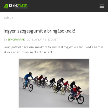
Skip to content
ÍRÁSOK
Ingyen szögesgumit a bringásoknak!
BY
SIMORARPAD
·
2016. JANUÁR 9. SZOMBAT
Kaján pofával figyelem, mekkora fölzúdulást fog ez kiváltani. Pedig nem is
akkora abszurdum, mint azt hinnénk.