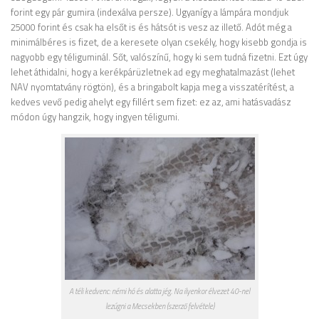
forint egy pár gumira (indexálva persze). Ugyanígy a lámpára mondjuk
25000 forint és csak ha elsőt is és hátsót is vesz az illető. Adót még a
minimálbéres is fizet, de a keresete olyan csekély, hogy kisebb gondja is
nagyobb egy téliguminál. Sőt, valószínű, hogy ki sem tudná fizetni. Ezt úgy
lehet áthidalni, hogy a kerékpárüzletnek ad egy meghatalmazást (lehet
NAV nyomtatvány rögtön), és a bringabolt kapja meg a visszatérítést, a
kedves vevő pedig ahelyt egy fillért sem fizet: ez az, ami hatásvadász
módon úgy hangzik, hogy ingyen téligumi.
A téli kedvenc: némi hó és alatta jég. Na ilyenkor élvezet 40-nel
lezúgni a Mecsekben (szerző felvétele)