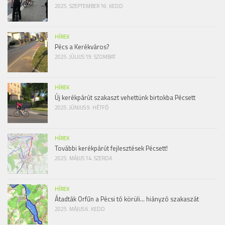
2025. SZEPTEMBER 16. KEDD
HÍREK
Pécs a Kerékváros?
2025. JÚLIUS 19. SZOMBAT
HÍREK
Új kerékpárút szakaszt vehettünk birtokba Pécsett
2025. JÚNIUS 9. HÉTFŐ
HÍREK
További kerékpárút fejlesztések Pécsett!
2025. MÁJUS 14. SZERDA
HÍREK
Átadták Orfűn a Pécsi tó körüli… hiányzó szakaszát
2025. MÁJUS 6. KEDD