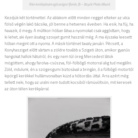
Télen kerékpározni egészséges! (forrás: fb – Bicycle Photo Album)
Kezdjük két történettel. Az ablakom előtt minden reggel elteker az utca
fölső végén lakó bácsika, jól benne a hetvenes éveiben. Ha esik, ha fúj, ha
havazik, ő megy. A múltkori hóban látva a nyomokat csak aggódtam, hogy
ki lehet, aki ilyen ásatag szovjet gumit használ még. A ma éjszaka leesett
hóban megint ott a nyoma. A másik történet tavaly januári. Pécsett, a
Konyhasziget előtt vártam a zöldre tovább a Szigeti úton, amikor gyanús
hangokat hallok hátulról, és egy nem túl öreg Mercedest látok
mögöttem, ahogy farolva-csúszva, föl-fölbőgő motorral alig tud megállni.
Zöld, indulunk, én a szögesgumi biztosával a bringán, ő a fölbőgő motortól
kipörgő kerékkel hullámvonalban küzd a hóbordás úttal. Arra azért még
tellett neki, hogy az uralni nem tudott kocsiból rámüvöltsön, mit keresek
az úton télen kerékpárral.