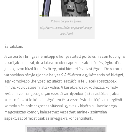
Rubena Gripper Ice (forrás:
http://www.velo.hu/rubena-gripper-ice-jeg-
veled.html)
És valóban.
A városi téli bringás némiképp elkényeztetett portéka, hiszen többnyire
takarítják az utakat, de a falusi mindennapokra csak a hó- és jégbordák
jutnak, azon küzd fiatal és öreg, mint biosertés a tavi jégen. De vajon a
városokban tényleg jobb a helyzet? A fővárost egy kétcentis hó kivégzi,
egy komolyabb „helyzet” az utakat leszűkíti, a felületek rosszabbak,
mintha kotrót sosem láttak volna. A kerékpárosok kockázata komoly,
kivált, mivel rengeteg olyan vezető van ilyenkor (is) az autókban, aki a
kocsi műszaki felkészültségében és a vezetéstechnikájában meglévő
komoly hiátusokat agresszivitással igyekszik kipótolni. Ilyenkor egy
megcsúszás komoly balesethez vezethet, aminek számtalan
aspektusából most csak az anyagiakra koncentrálunk.