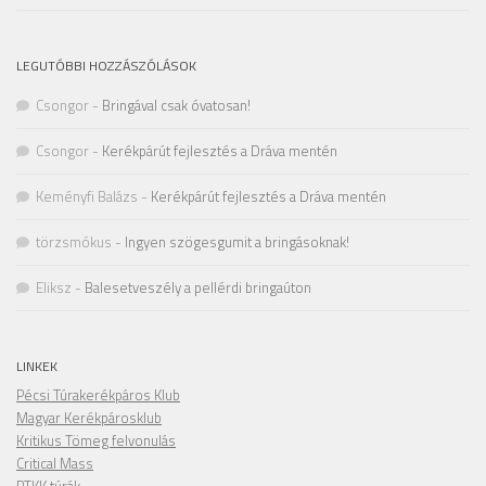
LEGUTÓBBI HOZZÁSZÓLÁSOK
Csongor
-
Bringával csak óvatosan!
Csongor
-
Kerékpárút fejlesztés a Dráva mentén
Keményfi Balázs
-
Kerékpárút fejlesztés a Dráva mentén
törzsmókus
-
Ingyen szögesgumit a bringásoknak!
Eliksz
-
Balesetveszély a pellérdi bringaúton
LINKEK
Pécsi Túrakerékpáros Klub
Magyar Kerékpárosklub
Kritikus Tömeg felvonulás
Critical Mass
PTKK túrák