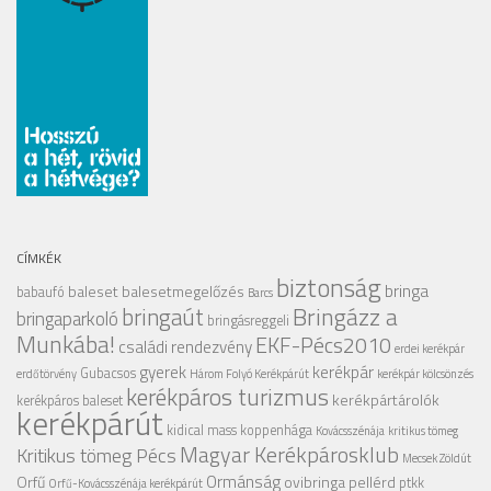
CÍMKÉK
biztonság
bringa
baleset
balesetmegelőzés
babaufó
Barcs
Bringázz a
bringaút
bringaparkoló
bringásreggeli
Munkába!
EKF-Pécs2010
családi rendezvény
erdei kerékpár
gyerek
kerékpár
Gubacsos
erdőtörvény
Három Folyó Kerékpárút
kerékpár kölcsönzés
kerékpáros turizmus
kerékpártárolók
kerékpáros baleset
kerékpárút
kidical mass
koppenhága
Kovácsszénája
kritikus tömeg
Magyar Kerékpárosklub
Kritikus tömeg Pécs
Mecsek Zöldút
Ormánság
Orfű
ovibringa
pellérd
ptkk
Orfű-Kovácsszénája kerékpárút