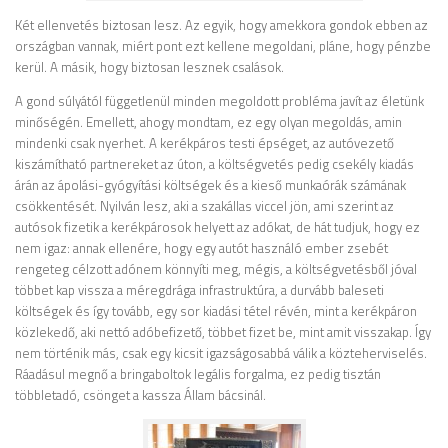
Két ellenvetés biztosan lesz. Az egyik, hogy amekkora gondok ebben az
országban vannak, miért pont ezt kellene megoldani, pláne, hogy pénzbe
kerül. A másik, hogy biztosan lesznek csalások.
A gond súlyától függetlenül minden megoldott probléma javít az életünk
minőségén. Emellett, ahogy mondtam, ez egy olyan megoldás, amin
mindenki csak nyerhet. A kerékpáros testi épséget, az autóvezető
kiszámítható partnereket az úton, a költségvetés pedig csekély kiadás
árán az ápolási-gyógyítási költségek és a kieső munkaórák számának
csökkentését. Nyilván lesz, aki a szakállas viccel jön, ami szerint az
autósok fizetik a kerékpárosok helyett az adókat, de hát tudjuk, hogy ez
nem igaz: annak ellenére, hogy egy autót használó ember zsebét
rengeteg célzott adónem könnyíti meg, mégis, a költségvetésből jóval
többet kap vissza a méregdrága infrastruktúra, a durvább baleseti
költségek és így tovább, egy sor kiadási tétel révén, mint a kerékpáron
közlekedő, aki nettó adóbefizető, többet fizet be, mint amit visszakap. Így
nem történik más, csak egy kicsit igazságosabbá válik a közteherviselés.
Ráadásul megnő a bringaboltok legális forgalma, ez pedig tisztán
többletadó, csönget a kassza Állam bácsinál.