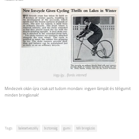
Vagy így… (forrás: internet)
Mindezek okán újra csak azt tudom mondani: ingyen lámpát és téligumit
minden bringásnak!
Tags:
balesetveszély
biztonság
gumi
téli bringázás