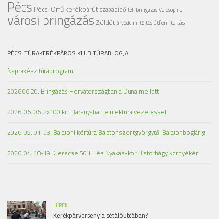
Pécs
Pécs-Orfű kerékpárút
szabadidő
téli bringázás
Velosophie
városi bringázás
Zöldút
útfenntartás
árvédelmi töltés
PÉCSI TÚRAKERÉKPÁROS KLUB TÚRABLOGJA
Naprakész túraprogram
2026.06.20. Bringázás Horvátországban a Duna mellett
2026. 06. 06. 2x100 km Baranyában emléktúra vezetéssel
2026. 05. 01-03. Balatoni körtúra Balatonszentgyörgytől Balatonboglárig
2026. 04. 18-19. Gerecse 50 TT és Nyakas-kör Biatorbágy környékén
HÍREK
Kerékpárverseny a sétálóutcában?