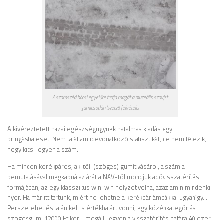
A szomszéd bácsi egyelőre tartja magát a muzeális szovjet
gumicsodán (szerző felvétele)
A kivéreztetett hazai egészségügynek hatalmas kiadás egy
bringásbaleset. Nem találtam idevonatkozó statisztikát, de nem létezik,
hogy kicsi legyen a szám.
Ha minden kerékpáros, aki téli (szöges) gumit vásárol, a számla
bemutatásával megkapná az árát a NAV-tól mondjuk adóvisszatérítés
formájában, az egy klasszikus win-win helyzet volna, azaz amin mindenki
nyer. Ha már itt tartunk, miért ne lehetne a kerékpárlámpákkal ugyanígy…
Persze lehet és talán kell is értékhatárt vonni, egy középkategóriás
szögesgumi 12000 Ft körül megáll, legyen a visszatérítés határa 40 ezer