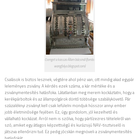
Csenget a kassza Állam bácsinál (forrás:
wangfolyo.blogspot.com)
Csalások is biztos lesznek, végtére ahol pénz van, ott mindig akad egypár
leleményes zsivány. A kérdés ezek száma, a kár mértéke és a
zsiványmentesítés hatásfoka. Látatlanban meg merem kockáztatni, hogy a
kerékpárboltok és az állampolgárok döntő többsége szabálykövető. Pár
százaléknyi zsiványt kell csak lefülelni mondjuk hússzor annyi ember
jobb életminősége fejében. Ez, úgy gondolom, jól kezelhető és
vállalható kockázat. Arról nem is szólva, hogy pártízezres tételekről van
szó, amiket egy átlagos képzettségű és kurázsijú NAV-tisztviselő is
játszva ellenőrizni tud. Ez pedig jócskán megnöveli a zsiványmentesítés
hatásfokát.