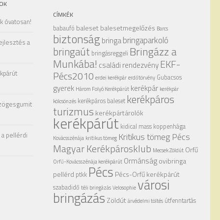
OK
CÍMKÉK
ak óvatosan!
baleset
balesetmegelőzés
babaufó
Barcs
biztonság
bringaparkoló
bringa
ejlesztés a
Bringázz a
bringaút
bringásreggeli
Munkába!
EKF-
családi rendezvény
kpárút
Pécs2010
Gubacsos
erdei kerékpár
erdőtörvény
gyerek
kerékpár
Három Folyó Kerékpárút
kerékpár
kerékpáros
kerékpáros baleset
kölcsönzés
zögesgumit
turizmus
kerékpártárolók
kerékpárút
kidical mass
koppenhága
a pellérdi
Kritikus tömeg Pécs
Kovácsszénája
kritikus tömeg
Magyar Kerékpárosklub
Orfű
Mecsek Zöldút
Ormánság
ovibringa
Orfű-Kovácsszénája kerékpárút
Pécs
pellérd
Pécs-Orfű kerékpárút
ptkk
városi
szabadidő
téli bringázás
Velosophie
bringázás
Zöldút
útfenntartás
árvédelmi töltés