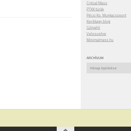
Critical Mass
PTKK túrák
Pécsi Kp. Munkacsoport
Kerékagy blog
Gólyahír
Velosophie
Minimalmass.hu
ARCHÍVUM
Archívum