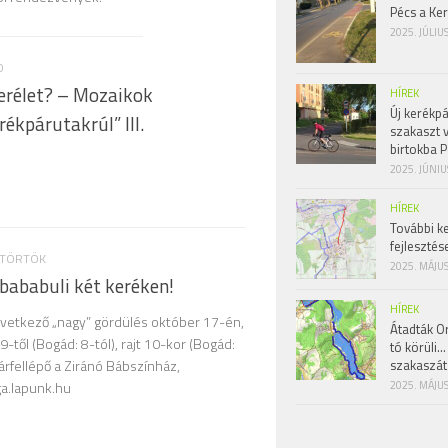
Pécs a Ke
2025. JÚLIU
D
erélet? – Mozaikok
HÍREK
Új kerékpá
ékpárutakrúl” III.
szakaszt 
birtokba P
2025. JÚNIU
HÍREK
További k
fejlesztés
ÜTÖRTÖK
2025. MÁJUS
bababuli két keréken!
HÍREK
övetkező „nagy” gördülés október 17-én,
Átadták Or
9-től (Bogád: 8-tól), rajt 10-kor (Bogád:
tó körüli…
szakaszát
tárfellépő a Ziránó Bábszínház,
2025. MÁJUS
ga.lapunk.hu