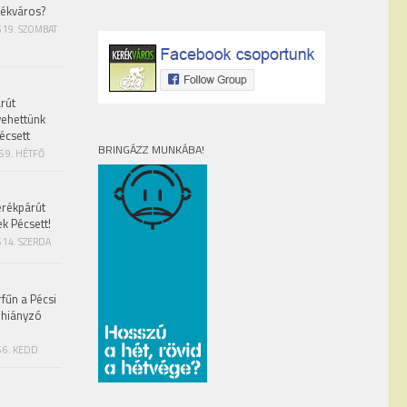
rékváros?
S 19. SZOMBAT
rút
vehettünk
écsett
BRINGÁZZ MUNKÁBA!
S 9. HÉTFŐ
erékpárút
ek Pécsett!
 14. SZERDA
fűn a Pécsi
 hiányzó
 6. KEDD