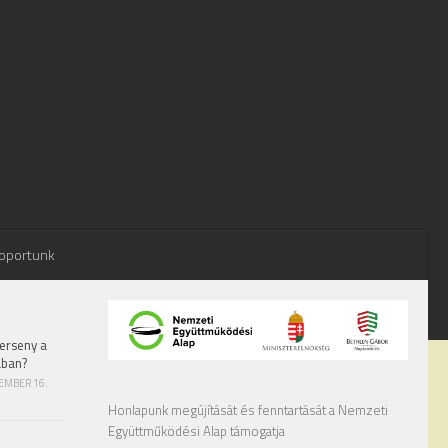
oportunk
erseny a
ában?
TEMBER 16.
Honlapunk megújítását és fenntartását a Nemzeti
Együttműködési Alap támogatja