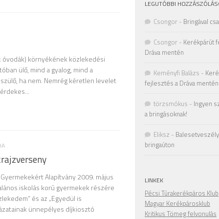
LEGUTÓBBI HOZZÁSZÓLÁS
Csongor
-
Bringával cs
Csongor
-
Kerékpárút f
Dráva mentén
á: óvodák) környékének közlekedési
óban ülő, mind a gyalog, mind a
Keményfi Balázs
-
Keré
zülő, ha nem. Nemrég kéretlen levelet
fejlesztés a Dráva mentén
érdekes...
törzsmókus
-
Ingyen s
a bringásoknak!
Eliksz
-
Balesetveszély 
bringaúton
DA
rajzverseny
a Gyermekekért Alapítvány 2009. május
LINKEK
talános iskolás korú gyermekek részére
Pécsi Túrakerékpáros Klub
zlekedem” és az „Egyedül is
Magyar Kerékpárosklub
ázatainak ünnepélyes díjkiosztó
Kritikus Tömeg felvonulás