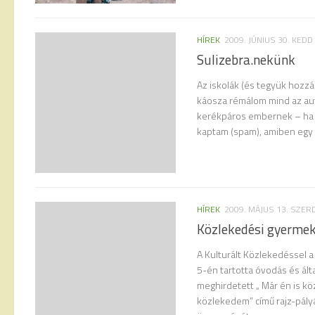
HÍREK
2009. JÚNIUS 30. KEDD
Sulizebra.nekünk
Az iskolák (és tegyük hozz
káosza rémálom mind az aut
kerékpáros embernek – ha s
kaptam (spam), amiben egy 
HÍREK
2009. MÁJUS 13. SZER
Közlekedési gyermek
A Kulturált Közlekedéssel 
5-én tartotta óvodás és ál
meghirdetett „ Már én is kö
közlekedem” című rajz-pály