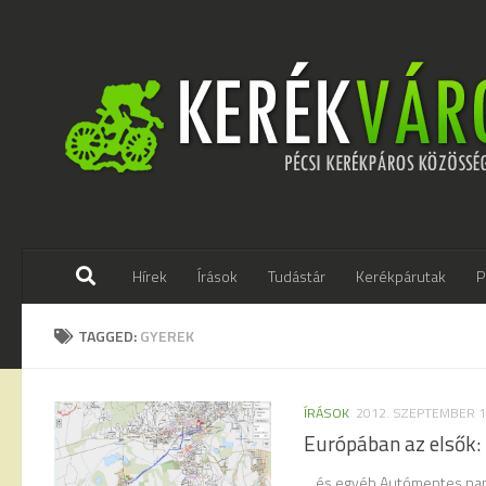
Skip to content
Hírek
Írások
Tudástár
Kerékpárutak
P
TAGGED:
GYEREK
ÍRÁSOK
2012. SZEPTEMBER 1
Európában az elsők:
…és egyéb Autómentes nap