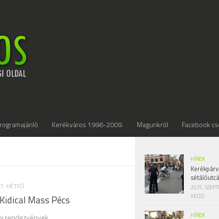
rogramajánló
Kerékváros 1996-2009.
Magunkról
Facebook cs
HÍREK
Kerékpárv
sétálóutc
7. HÉTFŐ
2025. SZEP
KEDD
 Kidical Mass Pécs
HÍREK
i rendezvények.