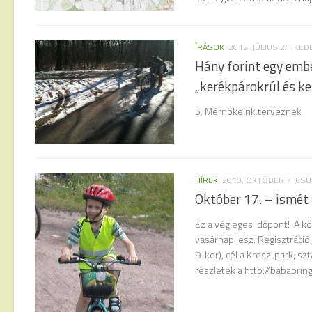
ÍRÁSOK
2012. JÚLIUS 24. KED
Hány forint egy emb
„kerékpárokrúl és ker
5. Mérnökeink terveznek
HÍREK
2010. OKTÓBER 7. CS
Október 17. – ismét 
Ez a végleges időpont! A k
vasárnap lesz. Regisztráció 
9-kor), cél a Kresz-park, sz
részletek a http://bababrin