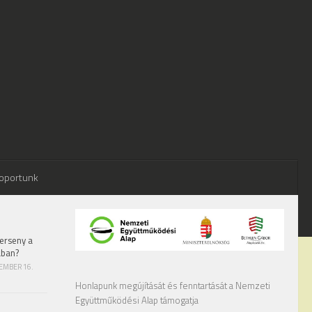
oportunk
erseny a
ában?
TEMBER 16.
Honlapunk megújítását és fenntartását a Nemzeti
Együttműködési Alap támogatja