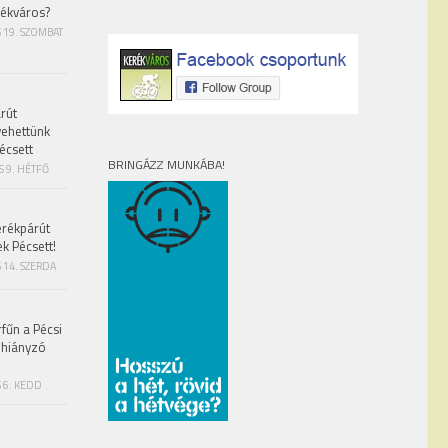
rékváros?
S 19. SZOMBAT
rút
vehettünk
écsett
BRINGÁZZ MUNKÁBA!
S 9. HÉTFŐ
erékpárút
ek Pécsett!
 14. SZERDA
fűn a Pécsi
 hiányzó
 6. KEDD