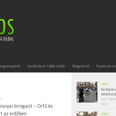
rogramajánló
Kerékváros 1996-2009.
Magunkról
Facebook cs
HÍREK
Kerékpárv
sétálóutc
DD
2025. SZEP
KEDD
ranyai bringaút – Orfű és
t az erdőben
HÍREK