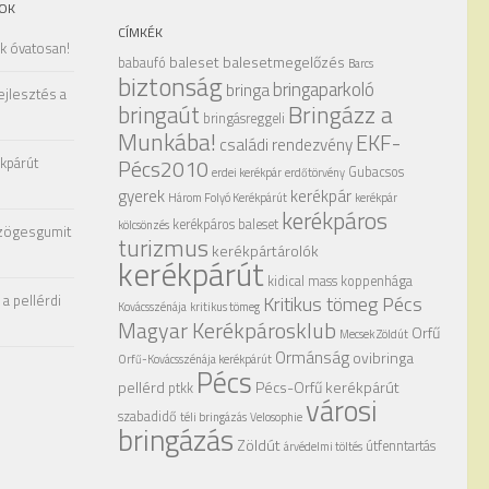
OK
CÍMKÉK
ak óvatosan!
baleset
balesetmegelőzés
babaufó
Barcs
biztonság
bringaparkoló
bringa
ejlesztés a
Bringázz a
bringaút
bringásreggeli
Munkába!
EKF-
családi rendezvény
kpárút
Pécs2010
Gubacsos
erdei kerékpár
erdőtörvény
gyerek
kerékpár
Három Folyó Kerékpárút
kerékpár
kerékpáros
kerékpáros baleset
kölcsönzés
zögesgumit
turizmus
kerékpártárolók
kerékpárút
kidical mass
koppenhága
a pellérdi
Kritikus tömeg Pécs
Kovácsszénája
kritikus tömeg
Magyar Kerékpárosklub
Orfű
Mecsek Zöldút
Ormánság
ovibringa
Orfű-Kovácsszénája kerékpárút
Pécs
pellérd
Pécs-Orfű kerékpárút
ptkk
városi
szabadidő
téli bringázás
Velosophie
bringázás
Zöldút
útfenntartás
árvédelmi töltés