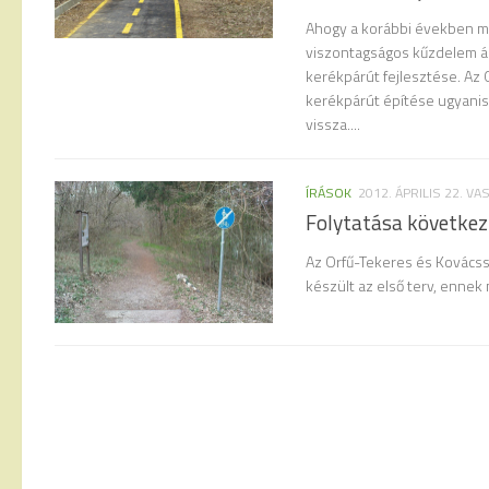
Ahogy a korábbi években má
viszontagságos kűzdelem ár
kerékpárút fejlesztése. Az
kerékpárút építése ugyanis
vissza....
ÍRÁSOK
2012. ÁPRILIS 22. V
Folytatása következ
Az Orfű-Tekeres és Kovács
készült az első terv, ennek 