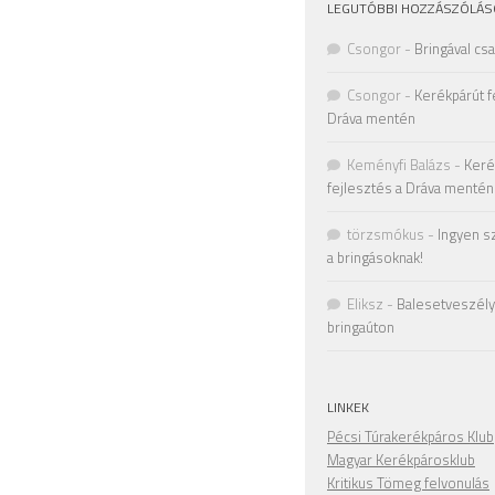
LEGUTÓBBI HOZZÁSZÓLÁS
Csongor
-
Bringával cs
Csongor
-
Kerékpárút f
Dráva mentén
Keményfi Balázs
-
Keré
fejlesztés a Dráva mentén
törzsmókus
-
Ingyen s
a bringásoknak!
Eliksz
-
Balesetveszély 
bringaúton
LINKEK
Pécsi Túrakerékpáros Klub
Magyar Kerékpárosklub
Kritikus Tömeg felvonulás