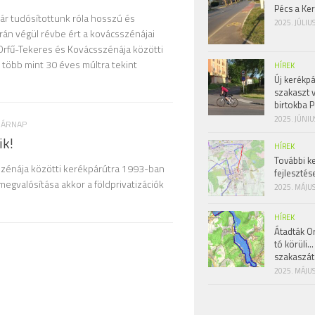
Pécs a Ke
r tudósítottunk róla hosszú és
2025. JÚLIU
án végül révbe ért a kovácsszénájai
 Orfű-Tekeres és Kovácsszénája közötti
 több mint 30 éves múltra tekint
HÍREK
Új kerékpá
szakaszt 
birtokba P
2025. JÚNIU
ASÁRNAP
ik!
HÍREK
További k
szénája közötti kerékpárútra 1993-ban
fejlesztés
megvalósítása akkor a földprivatizációk
2025. MÁJUS
HÍREK
Átadták Or
tó körüli…
szakaszát
2025. MÁJUS