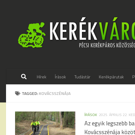
Skip to content
Hírek
Írások
Tudástár
Kerékpárutak
P
TAGGED:
KOVÁCSSZÉNÁJA
ÍRÁSOK
2025. ÁPRILIS 22. KE
Az egyik legszebb ba
Kovácsszénája közöt