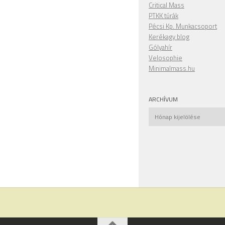
Critical Mass
PTKK túrák
Pécsi Kp. Munkacsoport
Kerékagy blog
Gólyahír
Velosophie
Minimalmass.hu
ARCHÍVUM
Archívum