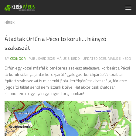
Skip to content
HÍREK
Átadták Orfűn a Pécsi tó körüli… hiányzó
szakaszát
BY
CSONGOR
· PUBLISHED
2025. MÁJUS 6. KEDD
· UPDATED
2025. MÁJUS 6. KEDD
Orfűn egy közel másfél kilométeres szakasz átadásával körbeért a Pécsi
tó körüli sétány… járda? kerékpárút? gyalogos-kerékpárút? A korábban
épített szakaszokat is mindenki járda-kerékpárútnak használja, bár erre
jogosító táblát sehol nem láttunk kitéve. Hát akkor csak óvatosan,
különösen a nagy nyári gyalogos forgalomban!