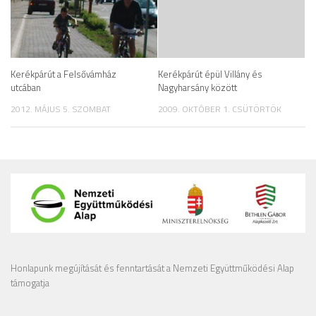
Kerékpárút a Felsővámház
Kerékpárút épül Villány és
utcában
Nagyharsány között
2012. MÁJUS 5. SZOMBAT
2009. OKTÓBER 1. CSÜTÖRTÖK
Honlapunk megújítását és fenntartását a Nemzeti Együttműködési Alap
támogatja