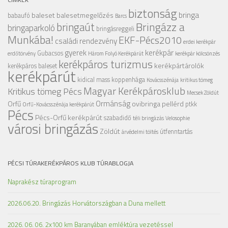
biztonság
bringa
baleset
balesetmegelőzés
babaufó
Barcs
Bringázz a
bringaút
bringaparkoló
bringásreggeli
Munkába!
EKF-Pécs2010
családi rendezvény
erdei kerékpár
gyerek
kerékpár
Gubacsos
erdőtörvény
Három Folyó Kerékpárút
kerékpár kölcsönzés
kerékpáros turizmus
kerékpártárolók
kerékpáros baleset
kerékpárút
kidical mass
koppenhága
Kovácsszénája
kritikus tömeg
Magyar Kerékpárosklub
Kritikus tömeg Pécs
Mecsek Zöldút
Ormánság
Orfű
ovibringa
pellérd
ptkk
Orfű-Kovácsszénája kerékpárút
Pécs
Pécs-Orfű kerékpárút
szabadidő
téli bringázás
Velosophie
városi bringázás
Zöldút
útfenntartás
árvédelmi töltés
PÉCSI TÚRAKERÉKPÁROS KLUB TÚRABLOGJA
Naprakész túraprogram
2026.06.20. Bringázás Horvátországban a Duna mellett
2026. 06. 06. 2x100 km Baranyában emléktúra vezetéssel