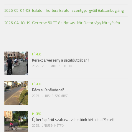
2026. 05. 01-03. Balatoni körtúra Balatonszentgyörgytől Balatonboglárig
2026. 04. 18-19. Gerecse 50 TT és Nyakas-kör Biatorbágy környékén
HÍREK
Kerékpárverseny a sétálóutcában?
2025. SZEPTEMBER 16. KEDD
HÍREK
Pécs a Kerékváros?
2025. JÚLIUS 19. SZOMBAT
HÍREK
Új kerékpárút szakaszt vehettünk birtokba Pécsett
2025. JÚNIUS 9. HÉTFŐ