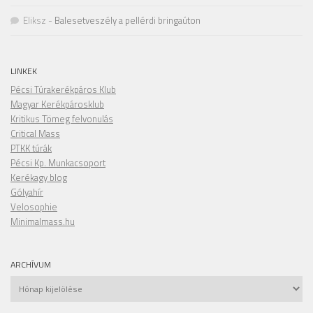
Eliksz
-
Balesetveszély a pellérdi bringaúton
LINKEK
Pécsi Túrakerékpáros Klub
Magyar Kerékpárosklub
Kritikus Tömeg felvonulás
Critical Mass
PTKK túrák
Pécsi Kp. Munkacsoport
Kerékagy blog
Gólyahír
Velosophie
Minimalmass.hu
ARCHÍVUM
Archívum