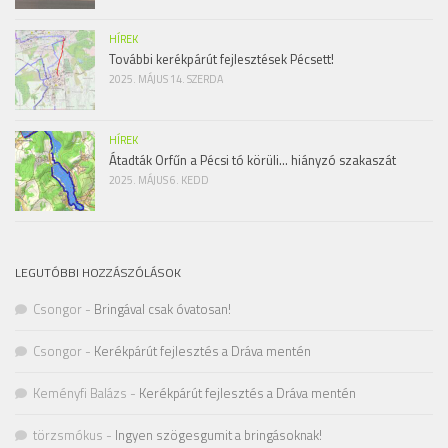
HÍREK
További kerékpárút fejlesztések Pécsett!
2025. MÁJUS 14. SZERDA
HÍREK
Átadták Orfűn a Pécsi tó körüli… hiányzó szakaszát
2025. MÁJUS 6. KEDD
LEGUTÓBBI HOZZÁSZÓLÁSOK
Csongor
-
Bringával csak óvatosan!
Csongor
-
Kerékpárút fejlesztés a Dráva mentén
Keményfi Balázs
-
Kerékpárút fejlesztés a Dráva mentén
törzsmókus
-
Ingyen szögesgumit a bringásoknak!