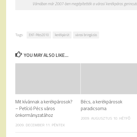
Várnában már 2007-ben megépítették a városí kerékpáros gerincut
Tags:
EKF-Pécs2010
kerékpárút
városi bringázás
YOU MAY ALSO LIKE...
Mit kívánnak a kerékpárosok?
Bécs, a kerékpárosok
– Petíció Pécs város
paradicsoma
önkormányzatához
2009. AUGUSZTUS 10. HÉTFŐ
2009. DECEMBER 11. PÉNTEK