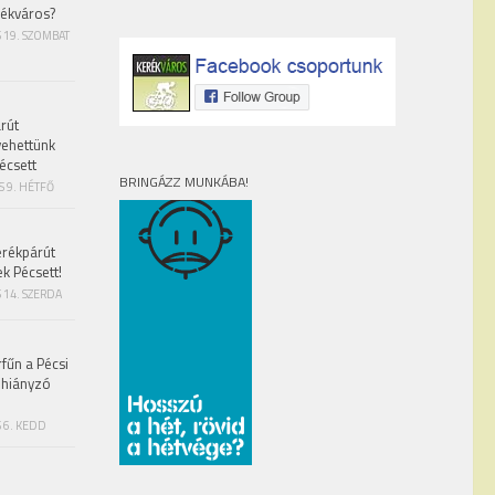
rékváros?
S 19. SZOMBAT
rút
vehettünk
écsett
BRINGÁZZ MUNKÁBA!
S 9. HÉTFŐ
erékpárút
ek Pécsett!
 14. SZERDA
fűn a Pécsi
 hiányzó
 6. KEDD