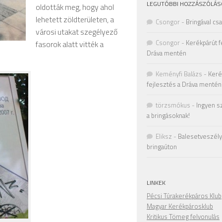
LEGUTÓBBI HOZZÁSZÓLÁS
oldották meg, hogy ahol
lehetett zöldterületen, a
Csongor
-
Bringával cs
városi utakat szegélyező
Csongor
-
Kerékpárút f
fasorok alatt vitték a
Dráva mentén
Keményfi Balázs
-
Keré
fejlesztés a Dráva mentén
törzsmókus
-
Ingyen s
a bringásoknak!
Eliksz
-
Balesetveszély 
bringaúton
LINKEK
Pécsi Túrakerékpáros Klub
Magyar Kerékpárosklub
Kritikus Tömeg felvonulás