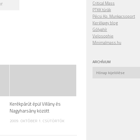
Critical Mass
at
PTKK túrák
Pécsi Kp. Munkacsoport
Kerékagy blog
Gólyahír
Velosophie
Minimalmass.hu
ARCHÍVUM
Archívum
Kerékpárút épül Villány és
Nagyharsány között
2009. OKTÓBER 1. CSÜTÖRTÖK