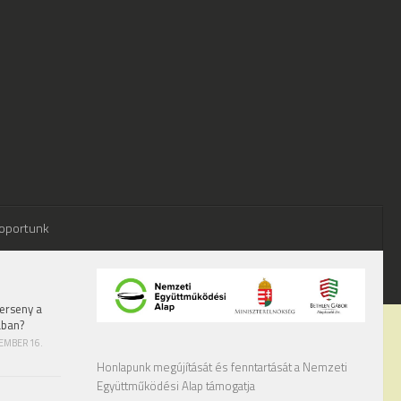
oportunk
erseny a
ában?
TEMBER 16.
Honlapunk megújítását és fenntartását a Nemzeti
Együttműködési Alap támogatja