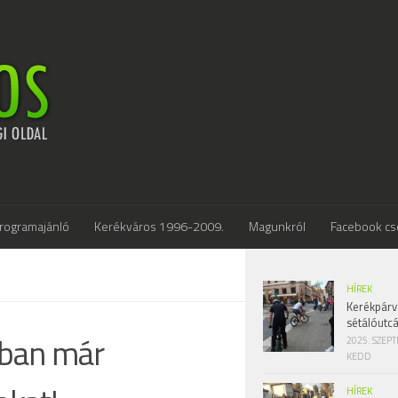
rogramajánló
Kerékváros 1996-2009.
Magunkról
Facebook cs
HÍREK
Kerékpárv
sétálóutc
ában már
2025. SZEP
KEDD
HÍREK