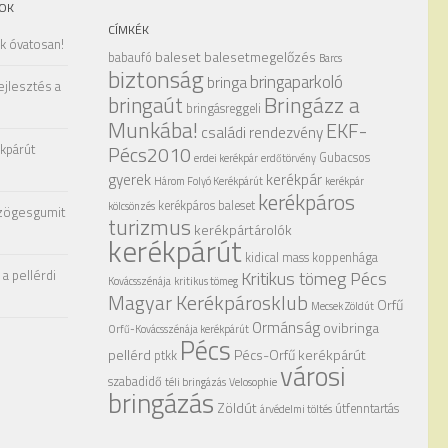
OK
CÍMKÉK
ak óvatosan!
baleset
balesetmegelőzés
babaufó
Barcs
biztonság
bringaparkoló
bringa
ejlesztés a
Bringázz a
bringaút
bringásreggeli
Munkába!
EKF-
családi rendezvény
kpárút
Pécs2010
Gubacsos
erdei kerékpár
erdőtörvény
gyerek
kerékpár
Három Folyó Kerékpárút
kerékpár
kerékpáros
kerékpáros baleset
kölcsönzés
zögesgumit
turizmus
kerékpártárolók
kerékpárút
kidical mass
koppenhága
a pellérdi
Kritikus tömeg Pécs
Kovácsszénája
kritikus tömeg
Magyar Kerékpárosklub
Orfű
Mecsek Zöldút
Ormánság
ovibringa
Orfű-Kovácsszénája kerékpárút
Pécs
pellérd
Pécs-Orfű kerékpárút
ptkk
városi
szabadidő
téli bringázás
Velosophie
bringázás
Zöldút
útfenntartás
árvédelmi töltés