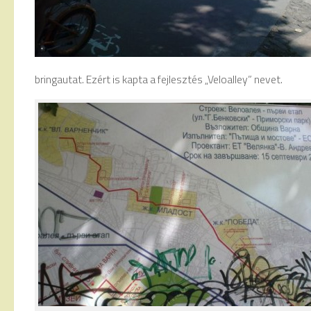
bringautat. Ezért is kapta a fejlesztés „Veloalley” nevet.