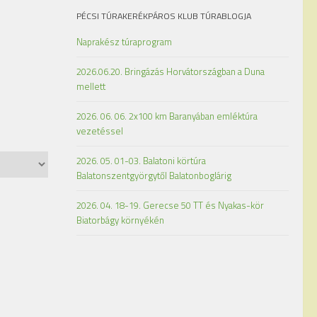
PÉCSI TÚRAKERÉKPÁROS KLUB TÚRABLOGJA
Naprakész túraprogram
2026.06.20. Bringázás Horvátországban a Duna
mellett
2026. 06. 06. 2x100 km Baranyában emléktúra
vezetéssel
2026. 05. 01-03. Balatoni körtúra
Balatonszentgyörgytől Balatonboglárig
2026. 04. 18-19. Gerecse 50 TT és Nyakas-kör
Biatorbágy környékén