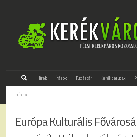
Skip to content
Hírek
Írások
Tudástár
Kerékpárutak
P
HÍREK
Európa Kulturális Főváros