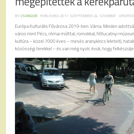
megépítették a kerékpárut
BY
CSONGOR
· PUBLISHED
2011. SZEPTEMBER 24. SZOMBAT
· UPDATE
Európa Kulturális Fővárosa 2019-ben: Várna. Minden adott
város mint Pécs, római múlttal, romokkal, féltucatnyi múzeumm
kultúra – közel 7000 éves – mesés aranykincs leleteit), hata
közösségi terekkel – és van még nyolc évük, hogy felkészülj