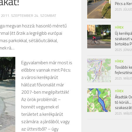
akat!
Pécs a Ke
2025. JÚLIU
D
2011. SZEPTEMBER 24. SZOMBAT
sága megvan hozzá: hasonló méretű
HÍREK
al (itt őrzik a legrégibb európai
Új kerékpá
szakaszt 
lmas parkokkal, sétálóutcákkal,
birtokba P
enek rá…
2025. JÚNIU
HÍREK
Egyvalamiben már most is
További k
előbbre vannak mint Pécs:
fejlesztés
a városi kerékpárút
2025. MÁJUS
hálózat fővonalát már
2007-ben megépítették!
HÍREK
Átadták Or
Az örök problémát –
tó körüli…
honnét vegyenek el
szakaszát
területet a kerékpárút
2025. MÁJUS
számára: a járdából, vagy
az úttestből? – úgy