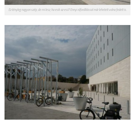
Ez tényleg nagyon szép, de mi lesz, ha esik az eső? Ennyi ráfordítással már lehetett volna fedett is.