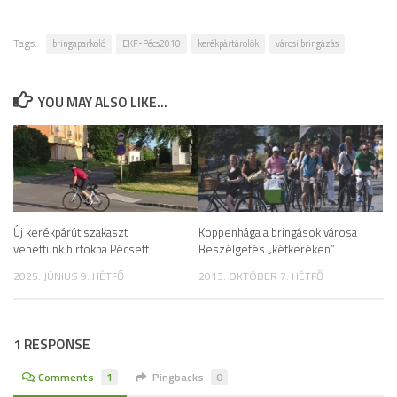
Tags:
bringaparkoló
EKF-Pécs2010
kerékpártárolók
városi bringázás
YOU MAY ALSO LIKE...
Új kerékpárút szakaszt
Koppenhága a bringások városa
vehettünk birtokba Pécsett
Beszélgetés „kétkeréken”
2025. JÚNIUS 9. HÉTFŐ
2013. OKTÓBER 7. HÉTFŐ
1 RESPONSE
Comments
1
Pingbacks
0