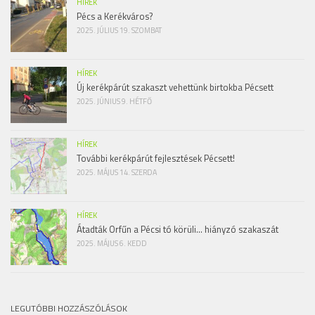
HÍREK
Pécs a Kerékváros?
2025. JÚLIUS 19. SZOMBAT
HÍREK
Új kerékpárút szakaszt vehettünk birtokba Pécsett
2025. JÚNIUS 9. HÉTFŐ
HÍREK
További kerékpárút fejlesztések Pécsett!
2025. MÁJUS 14. SZERDA
HÍREK
Átadták Orfűn a Pécsi tó körüli… hiányzó szakaszát
2025. MÁJUS 6. KEDD
LEGUTÓBBI HOZZÁSZÓLÁSOK