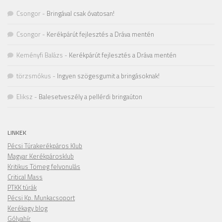
Csongor
-
Bringával csak óvatosan!
Csongor
-
Kerékpárút fejlesztés a Dráva mentén
Keményfi Balázs
-
Kerékpárút fejlesztés a Dráva mentén
törzsmókus
-
Ingyen szögesgumit a bringásoknak!
Eliksz
-
Balesetveszély a pellérdi bringaúton
LINKEK
Pécsi Túrakerékpáros Klub
Magyar Kerékpárosklub
Kritikus Tömeg felvonulás
Critical Mass
PTKK túrák
Pécsi Kp. Munkacsoport
Kerékagy blog
Gólyahír