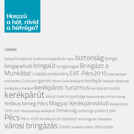
CÍMKÉK
biztonság
bringa
baleset
balesetmegelőzés
babaufó
Barcs
Bringázz a
bringaút
bringaparkoló
bringásreggeli
Munkába!
EKF-Pécs2010
családi rendezvény
erdei kerékpár
gyerek
kerékpár
Gubacsos
erdőtörvény
Három Folyó Kerékpárút
kerékpár kölcsönzés
kerékpáros turizmus
kerékpártárolók
kerékpáros baleset
kerékpárút
kidical mass
koppenhága
Kovácsszénája
kritikus tömeg
Magyar Kerékpárosklub
Kritikus tömeg Pécs
Mecsek Zöldút
Ormánság
Orfű
ovibringa
pellérd
ptkk
Orfű-Kovácsszénája kerékpárút
Pécs
Pécs-Orfű kerékpárút
szabadidő
téli bringázás
Velosophie
városi bringázás
Zöldút
útfenntartás
árvédelmi töltés