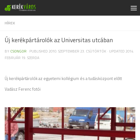
Skip to content
HÍREK
Új kerékpártárolók az Universitas utcában
BY
CSONGOR
· PUBLISHED
2010. SZEPTEMBER 23. CSÜTÖRTÖK
· UPDATED
2014.
FEBRUÁR 19. SZERDA
Új kerékpártárolók az egyetemi kollégium és a tudásközpont előtt
Vadász Ferenc fotói