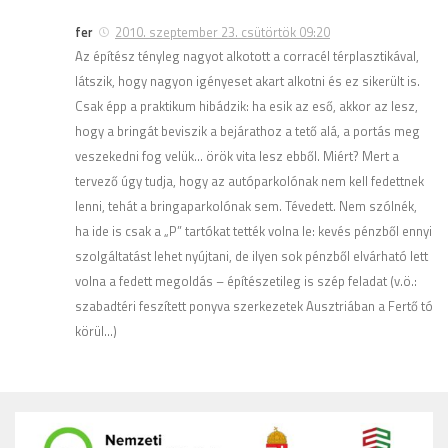
fer
2010. szeptember 23. csütörtök 09:20
Az építész tényleg nagyot alkotott a corracél térplasztikával,
látszik, hogy nagyon igényeset akart alkotni és ez sikerült is.
Csak épp a praktikum hibádzik: ha esik az eső, akkor az lesz,
hogy a bringát beviszik a bejárathoz a tető alá, a portás meg
veszekedni fog velük… örök vita lesz ebből. Miért? Mert a
tervező úgy tudja, hogy az autóparkolónak nem kell fedettnek
lenni, tehát a bringaparkolónak sem. Tévedett. Nem szólnék,
ha ide is csak a „P” tartókat tették volna le: kevés pénzből ennyi
szolgáltatást lehet nyújtani, de ilyen sok pénzből elvárható lett
volna a fedett megoldás – építészetileg is szép feladat (v.ö.:
szabadtéri feszített ponyva szerkezetek Ausztriában a Fertő tó
körül…)