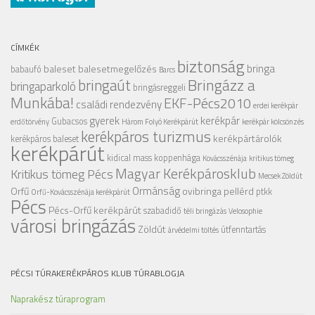
CÍMKÉK
biztonság
bringa
baleset
balesetmegelőzés
babaufó
Barcs
Bringázz a
bringaút
bringaparkoló
bringásreggeli
Munkába!
EKF-Pécs2010
családi rendezvény
erdei kerékpár
gyerek
kerékpár
Gubacsos
erdőtörvény
Három Folyó Kerékpárút
kerékpár kölcsönzés
kerékpáros turizmus
kerékpártárolók
kerékpáros baleset
kerékpárút
kidical mass
koppenhága
Kovácsszénája
kritikus tömeg
Magyar Kerékpárosklub
Kritikus tömeg Pécs
Mecsek Zöldút
Ormánság
Orfű
ovibringa
pellérd
ptkk
Orfű-Kovácsszénája kerékpárút
Pécs
Pécs-Orfű kerékpárút
szabadidő
téli bringázás
Velosophie
városi bringázás
Zöldút
útfenntartás
árvédelmi töltés
PÉCSI TÚRAKERÉKPÁROS KLUB TÚRABLOGJA
Naprakész túraprogram