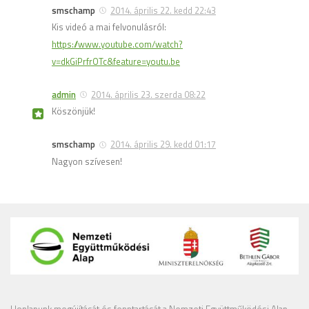
smschamp
2014. április 22. kedd 22:43
Kis videó a mai felvonulásról:
https://www.youtube.com/watch?
v=dkGiPrfrOTc&feature=youtu.be
admin
2014. április 23. szerda 08:22
Köszönjük!
smschamp
2014. április 29. kedd 01:17
Nagyon szívesen!