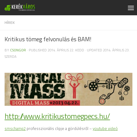
Skip to content
HÍREK
Kritikus tömeg felvonulás és BAM!
BY
CSONGOR
· PUBLISHED
2014. ÁPRILIS 22. KEDD
· UPDATED
2014. ÁPRILIS 23.
SZERDA
http://www.kritikustomegpecs.hu/
smschamp2
professzionális clipje a gördülésről –
youtube videó