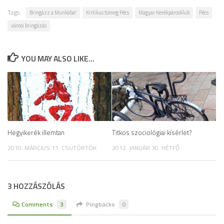
Tags:
Bringázz a Munkába!
Kritikus tömeg Pécs
Magyar Kerékpárosklub
Pécs
városi bringázás
YOU MAY ALSO LIKE...
Hegyikerék illemtan
Titkos szociológiai kísérlet?
2010. MÁRCIUS 11. CSÜTÖRTÖK
2012. JANUÁR 30. HÉTFŐ
3 HOZZÁSZÓLÁS
Comments
3
Pingbacks
0