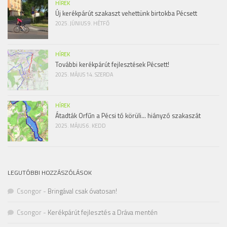
HÍREK
Új kerékpárút szakaszt vehettünk birtokba Pécsett
2025. JÚNIUS 9. HÉTFŐ
HÍREK
További kerékpárút fejlesztések Pécsett!
2025. MÁJUS 14. SZERDA
HÍREK
Átadták Orfűn a Pécsi tó körüli… hiányzó szakaszát
2025. MÁJUS 6. KEDD
LEGUTÓBBI HOZZÁSZÓLÁSOK
Csongor
-
Bringával csak óvatosan!
Csongor
-
Kerékpárút fejlesztés a Dráva mentén