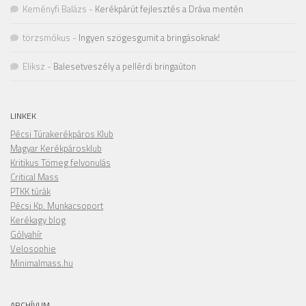
Keményfi Balázs
-
Kerékpárút fejlesztés a Dráva mentén
törzsmókus
-
Ingyen szögesgumit a bringásoknak!
Eliksz
-
Balesetveszély a pellérdi bringaúton
LINKEK
Pécsi Túrakerékpáros Klub
Magyar Kerékpárosklub
Kritikus Tömeg felvonulás
Critical Mass
PTKK túrák
Pécsi Kp. Munkacsoport
Kerékagy blog
Gólyahír
Velosophie
Minimalmass.hu
ARCHÍVUM