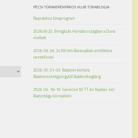
PÉCSI TÚRAKERÉKPÁROS KLUB TÚRABLOGJA
Naprakész túraprogram
2026.06.20. Bringázás Horvátországban a Duna
mellett
2026. 06. 06. 2x100 km Baranyában emléktúra
vezetéssel
2026. 05. 01-03. Balatoni körtúra
Balatonszentgyörgytől Balatonboglárig
2026. 04. 18-19. Gerecse 50 TT és Nyakas-kör
Biatorbágy környékén