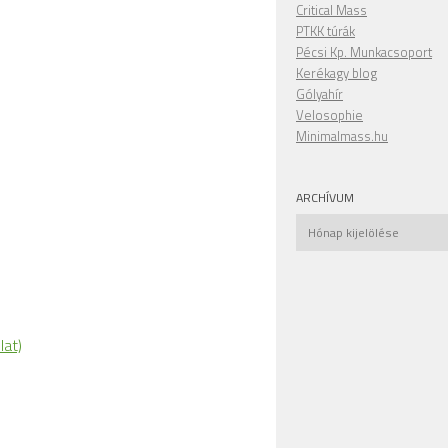
Critical Mass
PTKK túrák
Pécsi Kp. Munkacsoport
Kerékagy blog
Gólyahír
Velosophie
Minimalmass.hu
ARCHÍVUM
Archívum
lat)