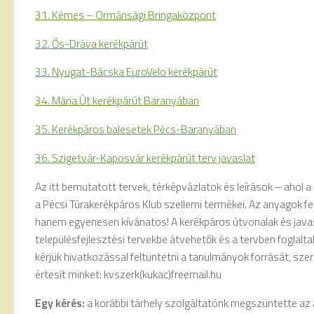
31. Kémes – Ormánsági Bringaközpont
32. Ős-Dráva kerékpárút
33. Nyugat-Bácska EuroVelo kerékpárút
34. Mária Út kerékpárút Baranyában
35. Kerékpáros balesetek Pécs-Baranyában
36. Szigetvár-Kaposvár kerékpárút terv javaslat
Az itt bemutatott tervek, térképvázlatok és leírások – ahol a
a Pécsi Túrakerékpáros Klub szellemi termékei. Az anyagok f
hanem egyenesen kívánatos! A kerékpáros útvonalak és javasl
településfejlesztési tervekbe átvehetők és a tervben foglal
kérjük hivatkozással feltüntetni a tanulmányok forrását, sze
értesít minket: kvszerk(kukac)freemail.hu
Egy kérés:
a korábbi tárhely szolgáltatónk megszüntette az