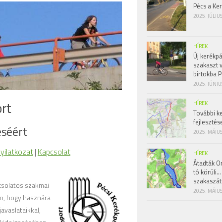
Pécs a Ke
2025. JÚLIU
HÍREK
Új kerékpá
szakaszt 
birtokba P
2025. JÚNIU
rt
HÍREK
További k
fejlesztés
éséért
2025. MÁJUS
nyilatkozat
|
Kapcsolat
HÍREK
Átadták Or
tó körüli…
szakaszát
csolatos szakmai
2025. MÁJUS
an, hogy hasznára
avaslataikkal,