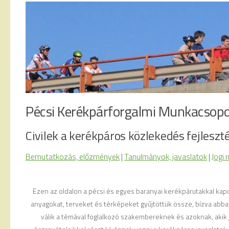
Pécsi Kerékpárforgalmi Munkacsopo
Civilek a kerékpáros közlekedés fejleszt
Bemutatkozás, előzmények
|
Tanulmányok, javaslatok
|
Jogi 
Ezen az oldalon a pécsi és egyes baranyai kerékpárutakkal kap
anyagokat, terveket és térképeket gyűjtöttük össze, bízva abb
válik a témával foglalkozó szakembereknek és azoknak, akik j