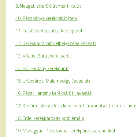
9. Nyugati elkerülő út menti kp. út
10. Pécsbánya kerékpárút (terv)
11. Felsővámház utcai kerékpárút
12. Kerékpártárolók elhelyezése Pécsett
13. Villányi Borút kerékpárút
14. Bóly-Villány kerékpárút
15. Uránváros-Malomvölgy (javaslat)
16. Pécs-Harkány kerékpárút (javaslat)
17. Kozármisleny-Pécs kerékpárút (útvonal változatok, javas
18. Erdei kerékpározás problémája
19. Máriagyűd-Pécs lovas-kerékpáros zarándokút