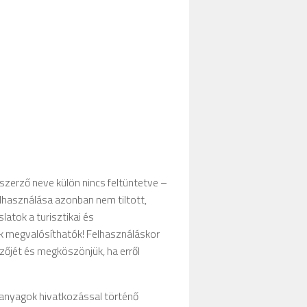
 szerző neve külön nincs feltüntetve –
elhasználása azonban nem tiltott,
atok a turisztikai és
tak megvalósíthatók! Felhasználáskor
rzőjét és megköszönjük, ha erről
 anyagok hivatkozással történő