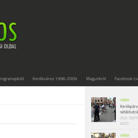
rogramajánló
Kerékváros 1996-2009.
Magunkról
Facebook cs
HÍREK
Kerékpárv
sétálóutc
2025. SZEP
KEDD
HÍREK