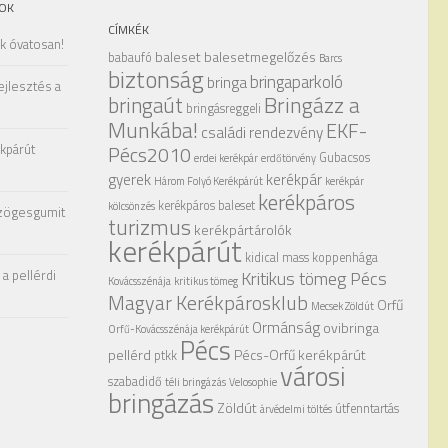
OK
CÍMKÉK
ak óvatosan!
baleset
balesetmegelőzés
babaufó
Barcs
biztonság
bringaparkoló
bringa
ejlesztés a
Bringázz a
bringaút
bringásreggeli
Munkába!
EKF-
családi rendezvény
kpárút
Pécs2010
Gubacsos
erdei kerékpár
erdőtörvény
gyerek
kerékpár
Három Folyó Kerékpárút
kerékpár
kerékpáros
kerékpáros baleset
kölcsönzés
zögesgumit
turizmus
kerékpártárolók
kerékpárút
kidical mass
koppenhága
a pellérdi
Kritikus tömeg Pécs
Kovácsszénája
kritikus tömeg
Magyar Kerékpárosklub
Orfű
Mecsek Zöldút
Ormánság
ovibringa
Orfű-Kovácsszénája kerékpárút
Pécs
pellérd
Pécs-Orfű kerékpárút
ptkk
városi
szabadidő
téli bringázás
Velosophie
bringázás
Zöldút
útfenntartás
árvédelmi töltés