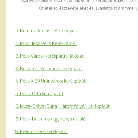
észrevételeikkel részt kívánnak venni a kerékpáros javaslatok
Ötleteket, észrevételeket és javaslatokat örömmel v
0. Bemutatkozás, előzmények
1. Mikor lesz Pécs Kerékváros?
2. Pécs Városi Kerékpárút Hálózat
3. Belváros-Kertváros kerékpárút
4. Pécs K 20 Uránvárosi kerékpárút
5. Pécs-Orfű kerékpárút
6. Mura-Dráva-Duna „Három folyó” Kerékpárút
7. Pécs-Belváros (egyirányú utcák)
8. Pellérd-Pécs kerékpárút