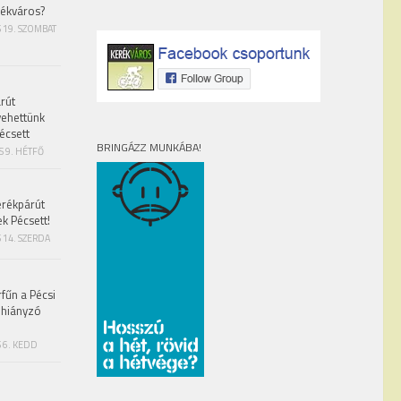
rékváros?
S 19. SZOMBAT
rút
vehettünk
écsett
BRINGÁZZ MUNKÁBA!
S 9. HÉTFŐ
erékpárút
ek Pécsett!
 14. SZERDA
fűn a Pécsi
 hiányzó
 6. KEDD