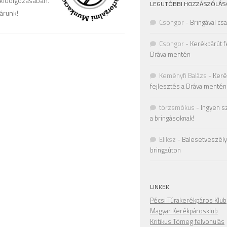
 kidolgozásában.
LEGUTÓBBI HOZZÁSZÓLÁS
árunk!
Csongor
-
Bringával cs
Csongor
-
Kerékpárút f
Dráva mentén
Keményfi Balázs
-
Keré
fejlesztés a Dráva mentén
törzsmókus
-
Ingyen s
a bringásoknak!
Eliksz
-
Balesetveszély 
bringaúton
LINKEK
Pécsi Túrakerékpáros Klub
Magyar Kerékpárosklub
Kritikus Tömeg felvonulás