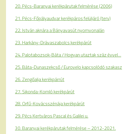
20. Pécs-Baranyai kerékpárutak felmérése (2006)
21. Pécs-Főpályaudvar kerékpáros felüljáró (terv)
22. István aknára a Bányavasút nyomvonalán
23. Harkány-Drávaszabolcs kerékpárút
24. Palotabozsok-Báta / Hogyan utaztak száz évvel…
25. Báta-Dunaszekcső / Eurovelo kapcsolódó szakasz
26. Zengőalja kerékpárrút
27. Sikonda-Komló kerékpárút
28. Orfű-Kovácsszénája kerékpárút
29. Pécs Kertváros Pascal és Galilei u.
30. Baranyai kerékpárutak felmérése – 2012-2021.