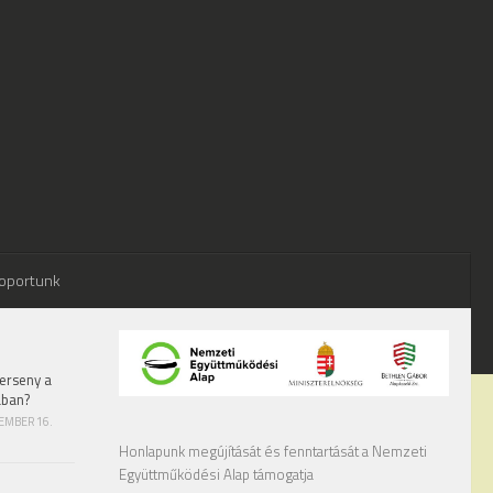
oportunk
erseny a
ában?
TEMBER 16.
Honlapunk megújítását és fenntartását a Nemzeti
Együttműködési Alap támogatja