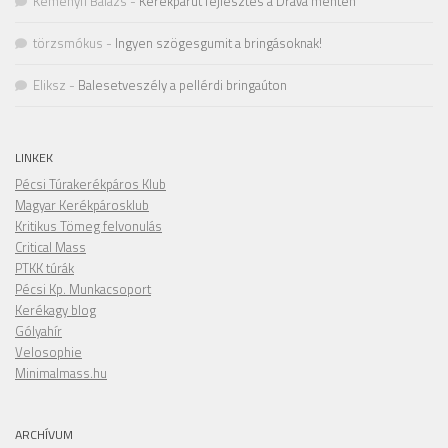
Keményfi Balázs
-
Kerékpárút fejlesztés a Dráva mentén
törzsmókus
-
Ingyen szögesgumit a bringásoknak!
Eliksz
-
Balesetveszély a pellérdi bringaúton
LINKEK
Pécsi Túrakerékpáros Klub
Magyar Kerékpárosklub
Kritikus Tömeg felvonulás
Critical Mass
PTKK túrák
Pécsi Kp. Munkacsoport
Kerékagy blog
Gólyahír
Velosophie
Minimalmass.hu
ARCHÍVUM