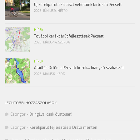
Új kerékpárút szakaszt vehettünk birtokba Pécsett
2025. JÚNIUS 9. HÉTFŐ
HÍREK
További kerékpárút fejlesztések Pécsett!
2025. MÁJUS 14. SZERDA
HÍREK
Átadták Orfűn a Pécsi tó körüli… hiányzó szakaszát
2025. MÁJUS 6. KEDD
LEGUTÓBBI HOZZÁSZÓLÁSOK
Csongor
-
Bringával csak óvatosan!
Csongor
-
Kerékpárút fejlesztés a Dráva mentén