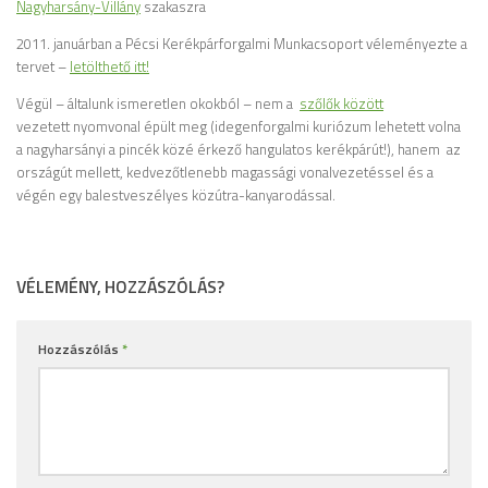
Nagyharsány-Villány
szakaszra
2011. januárban a Pécsi Kerékpárforgalmi Munkacsoport véleményezte a
tervet –
letölthető itt!
Végül – általunk ismeretlen okokból – nem a
szőlők között
vezetett nyomvonal épült meg (idegenforgalmi kuriózum lehetett volna
a nagyharsányi a pincék közé érkező hangulatos kerékpárút!), hanem az
országút mellett, kedvezőtlenebb magassági vonalvezetéssel és a
végén egy balestveszélyes közútra-kanyarodással.
VÉLEMÉNY, HOZZÁSZÓLÁS?
Hozzászólás
*