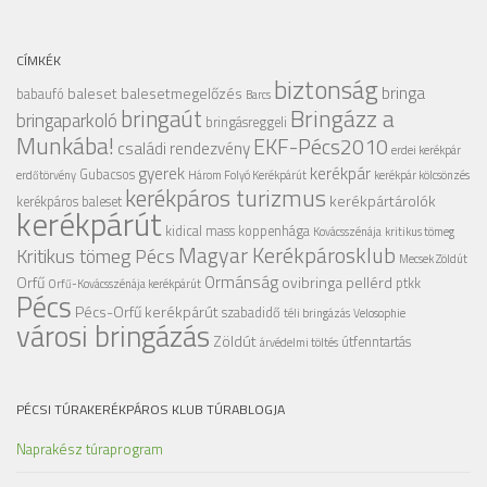
CÍMKÉK
biztonság
bringa
baleset
balesetmegelőzés
babaufó
Barcs
Bringázz a
bringaút
bringaparkoló
bringásreggeli
Munkába!
EKF-Pécs2010
családi rendezvény
erdei kerékpár
gyerek
kerékpár
Gubacsos
erdőtörvény
Három Folyó Kerékpárút
kerékpár kölcsönzés
kerékpáros turizmus
kerékpártárolók
kerékpáros baleset
kerékpárút
kidical mass
koppenhága
Kovácsszénája
kritikus tömeg
Magyar Kerékpárosklub
Kritikus tömeg Pécs
Mecsek Zöldút
Ormánság
Orfű
ovibringa
pellérd
ptkk
Orfű-Kovácsszénája kerékpárút
Pécs
Pécs-Orfű kerékpárút
szabadidő
téli bringázás
Velosophie
városi bringázás
Zöldút
útfenntartás
árvédelmi töltés
PÉCSI TÚRAKERÉKPÁROS KLUB TÚRABLOGJA
Naprakész túraprogram