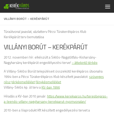
Skip to content
VILLÁNYI BORÚT – KERÉKPÁRÚT
Túraútvonal javaslat, vázlatterv Pécsi Túrakerékpáros Klub
Kerékpárút terv bemutatása
VILLÁNYI BORÚT – KERÉKPÁRÚT
2012. novemberi hír: elkészült a Siklós-Nagytótfalu-Kisharsány-
Nagyharsány kerékpárút engedélyezési terve!
– áttekintő térkép
A Villány-Siklósi Borút településeit összekötő kerékpáros útvonalra
1994-ben a Pécsi Túrakerékpáros Klub készített javaslatot:
szöveges
rész
térképmelléklet
fényképmelléklet
Villány-Siklós kp. út terv a
KV-ban 1996
Híradás a KV-ban 2010 január:
https://www.kerekvaros.hu/terepbejaras-
a-leendo-villany-nagyharsany-kerekparut-nyomvonalan/
2010-ben a Viaprodukt Kft készített engedélyezési tervet a