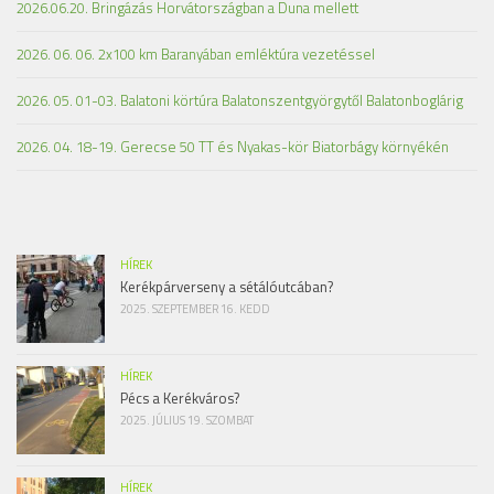
2026.06.20. Bringázás Horvátországban a Duna mellett
2026. 06. 06. 2x100 km Baranyában emléktúra vezetéssel
2026. 05. 01-03. Balatoni körtúra Balatonszentgyörgytől Balatonboglárig
2026. 04. 18-19. Gerecse 50 TT és Nyakas-kör Biatorbágy környékén
HÍREK
Kerékpárverseny a sétálóutcában?
2025. SZEPTEMBER 16. KEDD
HÍREK
Pécs a Kerékváros?
2025. JÚLIUS 19. SZOMBAT
HÍREK