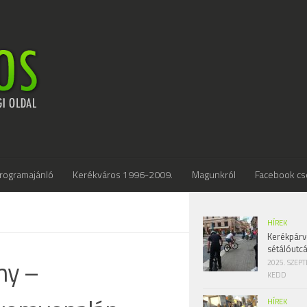
rogramajánló
Kerékváros 1996-2009.
Magunkról
Facebook cs
HÍREK
Kerékpárv
sétálóutc
ny –
2025. SZEP
KEDD
HÍREK