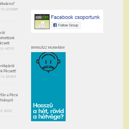
rékváros?
S 19. SZOMBAT
rút
vehettünk
écsett
BRINGÁZZ MUNKÁBA!
S 9. HÉTFŐ
erékpárút
ek Pécsett!
 14. SZERDA
fűn a Pécsi
 hiányzó
 6. KEDD