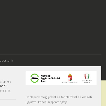
oportunk
erseny a
ában?
TEMBER 16.
Honlapunk megújítását és fenntartását a Nemzeti
Együttműködési Alap támogatja