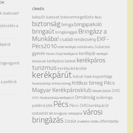
OK
CÍMKÉK
ak óvatosan!
baleset
balesetmegelőzés
babaufó
Barcs
biztonság
bringaparkoló
bringa
ejlesztés a
Bringázz a
bringaút
bringásreggeli
Munkába!
EKF-
családi rendezvény
kpárút
Pécs2010
Gubacsos
erdei kerékpár
erdőtörvény
gyerek
kerékpár
Három Folyó Kerékpárút
kerékpár
kerékpáros
kerékpáros baleset
kölcsönzés
zögesgumit
turizmus
kerékpártárolók
kerékpárút
kidical mass
koppenhága
a pellérdi
Kritikus tömeg Pécs
Kovácsszénája
kritikus tömeg
Magyar Kerékpárosklub
Orfű
Mecsek Zöldút
Ormánság
ovibringa
Orfű-Kovácsszénája kerékpárút
Pécs
pellérd
Pécs-Orfű kerékpárút
ptkk
városi
szabadidő
téli bringázás
Velosophie
bringázás
Zöldút
útfenntartás
árvédelmi töltés