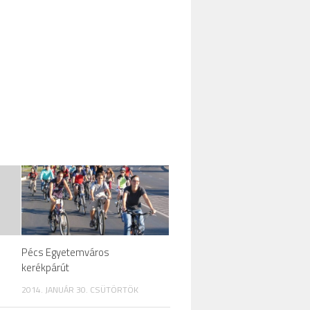
Pécs Egyetemváros
kerékpárút
2014. JANUÁR 30. CSÜTÖRTÖK