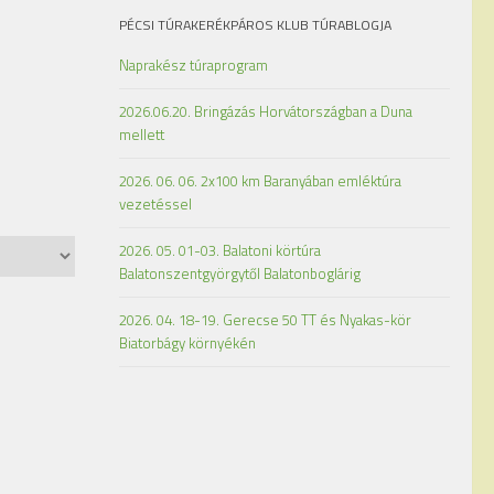
PÉCSI TÚRAKERÉKPÁROS KLUB TÚRABLOGJA
Naprakész túraprogram
2026.06.20. Bringázás Horvátországban a Duna
mellett
2026. 06. 06. 2x100 km Baranyában emléktúra
vezetéssel
2026. 05. 01-03. Balatoni körtúra
Balatonszentgyörgytől Balatonboglárig
2026. 04. 18-19. Gerecse 50 TT és Nyakas-kör
Biatorbágy környékén