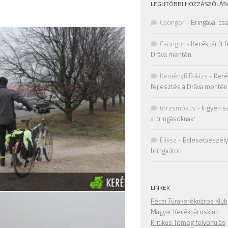
LEGUTÓBBI HOZZÁSZÓLÁS
Csongor
-
Bringával cs
Csongor
-
Kerékpárút f
Dráva mentén
Keményfi Balázs
-
Keré
fejlesztés a Dráva mentén
törzsmókus
-
Ingyen s
a bringásoknak!
Eliksz
-
Balesetveszély 
bringaúton
LINKEK
Pécsi Túrakerékpáros Klub
Magyar Kerékpárosklub
Kritikus Tömeg felvonulás