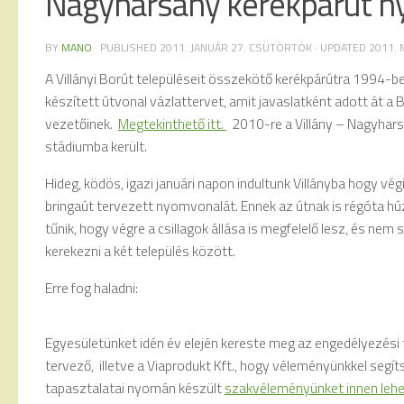
Nagyharsány kerékpárút 
BY
MANO
· PUBLISHED
2011. JANUÁR 27. CSÜTÖRTÖK
· UPDATED
2011. 
A Villányi Borút településeit összekötő kerékpárútra 1994-b
készített útvonal vázlattervet, amit javaslatként adott át a 
vezetőinek.
Megtekinthető itt.
2010-re a Villány – Nagyhars
stádiumba került.
Hideg, ködös, igazi januári napon indultunk Villányba hogy vég
bringaút tervezett nyomvonalát. Ennek az útnak is régóta h
tűnik, hogy végre a csillagok állása is megfelelő lesz, és nem
kerekezni a két település között.
Erre fog haladni:
Egyesületünket idén év elején kereste meg az engedélyezési 
tervező, illetve a Viaprodukt Kft., hogy véleményünkkel segít
tapasztalatai nyomán készült
szakvéleményünket innen lehet