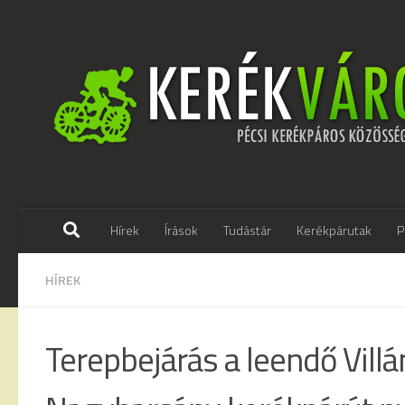
Skip to content
Hírek
Írások
Tudástár
Kerékpárutak
P
HÍREK
Terepbejárás a leendő Villá