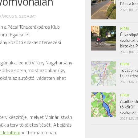
nyomvonalán
Pécs a Ke
2025. JÚLIU
MÁRCIUS 5. SZOMBAT
en a Pécsi Túrakerékpáros Klub
HÍREK
Borút Egyesület
Új kerékpá
szakaszt 
ány közötti szakasz tervezési
birtokba P
2025. JÚNIU
igjárjuk a leendő Villány Nagyharsány
HÍREK
úzódik a sorsa, most azonban úgy
További k
fejlesztés
 sokára az autóktól védetten lehet
2025. MÁJUS
HÍREK
Átadták Or
tó körüli…
szakaszát
terv készítője, melyet Molnár István
2025. MÁJUS
sük a terv tökéletesítését. A bejárás
 letölteni
pdf formátumban.