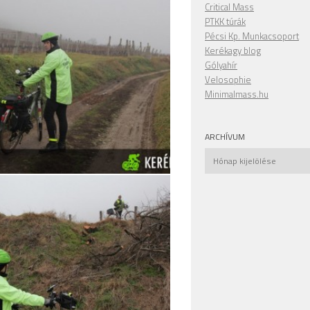
Critical Mass
PTKK túrák
Pécsi Kp. Munkacsoport
Kerékagy blog
Gólyahír
Velosophie
Minimalmass.hu
ARCHÍVUM
Archívum