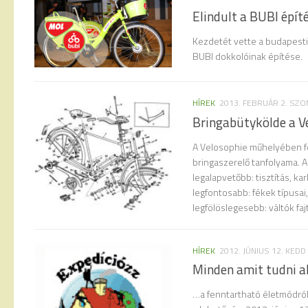
Elindult a BUBI épít
Kezdetét vette a budapesti 
BUBI dokkolóinak építése.
HÍREK
2013. FEBRUÁR 2. SZ
Bringabütykölde a V
A Velosophie műhelyében fe
bringaszerelő tanfolyama. A
legalapvetőbb: tisztítás, kar
legfontosabb: fékek típusai, 
legfölöslegesebb: váltók fajtá
HÍREK
2012. JÚNIUS 12. KEDD
Minden amit tudni a
…a fenntartható életmódról