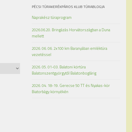
PÉCSI TÚRAKERÉKPÁROS KLUB TÚRABLOGJA
Naprakész túraprogram
2026.06.20. Bringázás Horvátországban a Duna
mellett
2026. 06. 06. 2x100 km Baranyában emléktúra
vezetéssel
2026. 05. 01-03. Balatoni körtúra
Balatonszentgyörgytől Balatonboglárig
2026. 04. 18-19. Gerecse 50 TT és Nyakas-kör
Biatorbágy környékén