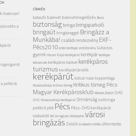
OK
CÍMKÉK
ak óvatosan!
baleset
balesetmegelőzés
babaufó
Barcs
biztonság
bringaparkoló
bringa
ejlesztés a
Bringázz a
bringaút
bringásreggeli
Munkába!
EKF-
családi rendezvény
kpárút
Pécs2010
Gubacsos
erdei kerékpár
erdőtörvény
gyerek
kerékpár
Három Folyó Kerékpárút
kerékpár
kerékpáros
kerékpáros baleset
kölcsönzés
zögesgumit
turizmus
kerékpártárolók
kerékpárút
kidical mass
koppenhága
a pellérdi
Kritikus tömeg Pécs
Kovácsszénája
kritikus tömeg
Magyar Kerékpárosklub
Orfű
Mecsek Zöldút
Ormánság
ovibringa
Orfű-Kovácsszénája kerékpárút
Pécs
pellérd
Pécs-Orfű kerékpárút
ptkk
városi
szabadidő
téli bringázás
Velosophie
bringázás
Zöldút
útfenntartás
árvédelmi töltés