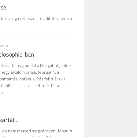
ése
bérbringa rendszer, rövidített nevén a
OMBAT
elosophie-ban
bruárban újraindul a Bringabütykölde
 négy alkalom témái: február 4. a
bantartás, defektjavítás február 6. a
beállítása, javítása február 11. a
i,...
kartál…
, de nem merted megkérdezni. Most itt