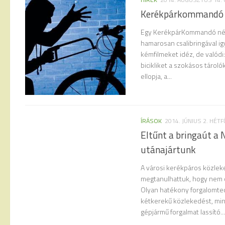
Kerékpárkommandó a 
Egy KerékpárKommandó név
hamarosan csalibringával igy
kémfilmeket idéz, de valódi:
bicikliket a szokásos tároló
ellopja, a...
ÍRÁSOK
2014. JÚNIUS 2. HÉTF
Eltűnt a bringaút a
utánajártunk
A városi kerékpáros közlek
megtanulhattuk, hogy nem 
Olyan hatékony forgalomtec
kétkerekű közlekedést, min
gépjármű forgalmat lassító...