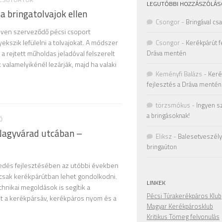
LEGUTÓBBI HOZZÁSZÓLÁS
bringatolvajok ellen
Csongor
-
Bringával cs
en szerveződő pécsi csoport
ekszik lefülelni a tolvajokat. A módszer
Csongor
-
Kerékpárút f
Dráva mentén
 a rejtett műholdas jeladóval felszerelt
k valamelyikénél lezárják, majd ha valaki
Keményfi Balázs
-
Keré
fejlesztés a Dráva mentén
törzsmókus
-
Ingyen s
a bringásoknak!
Ő
 Nagyvárad utcában –
Eliksz
-
Balesetveszély 
bringaúton
edés fejlesztésében az utóbbi években
csak kerékpárútban lehet gondolkodni.
LINKEK
hnikai megoldások is segítik a
Pécsi Túrakerékpáros Klub
t a kerékpársáv, kerékpáros nyom és a
Magyar Kerékpárosklub
Kritikus Tömeg felvonulás