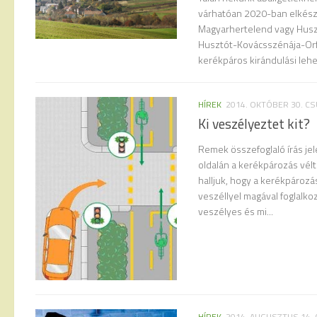
várhatóan 2020-ban elkész
Magyarhertelend vagy Husztó
Husztót-Kovácsszénája-Orf
kerékpáros kirándulási lehe
HÍREK
2014. OKTÓBER 30. C
Ki veszélyeztet kit?
Remek összefoglaló írás je
oldalán a kerékpározás vélt
halljuk, hogy a kerékpározá
veszéllyel magával foglalko
veszélyes és mi...
HÍREK
2014. AUGUSZTUS 14.