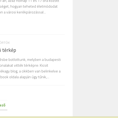
3-án, azaz holnap 11 és 17 óra között
tséget, hogyan teheted életmódodat
 a városi kerékpározással...
TÖRTÖK
i térkép
sbe botlottunk, melyben a budapesti
onalakat vitték térképre: Kicsit
rékagy blog, a cikkben van belinkelve a
book oldala alapján úgy tűnik,...
ező