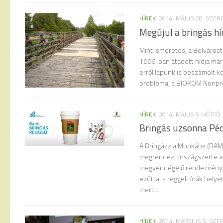
HÍREK
2014. MÁJUS 28. SZER
Megújul a bringás hí
Mint ismeretes, a Belváros
1996-ban átadott hídja már
erről lapunk is beszámolt k
probléma, a BIOKOM Nonprofi
HÍREK
2014. MÁJUS 5. HÉTFŐ
Bringás uzsonna Péc
A Bringázz a Munkába (BAM)
megrendezi országszerte a
megvendégelő rendezvényét
ezúttal a reggeli órák helye
mert...
HÍREK
2014. MÁRCIUS 5. SZE