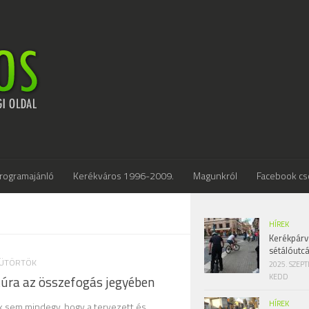
rogramajánló
Kerékváros 1996-2009.
Magunkról
Facebook cs
HÍREK
Kerékpárv
sétálóutc
SÜTÖRTÖK
2025. SZEP
KEDD
túra az összefogás jegyében
HÍREK
k sem mindegy, hogy a tervezett és