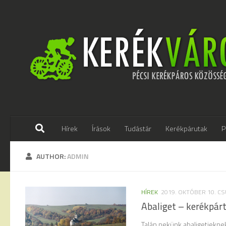
Skip to content
Hírek
Írások
Tudástár
Kerékpárutak
P
AUTHOR:
ADMIN
HÍREK
2019. OKTÓBER 10. C
Abaliget – kerékpár
Talán nekünk abaligetiekne