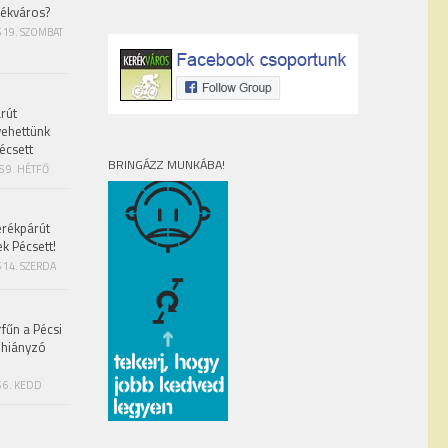
rékváros?
S 19. SZOMBAT
rút
vehettünk
écsett
BRINGÁZZ MUNKÁBA!
S 9. HÉTFŐ
erékpárút
ek Pécsett!
 14. SZERDA
fűn a Pécsi
 hiányzó
 6. KEDD