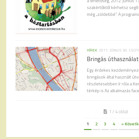
a lehetőség, 2012. június 1
szakértőktől kérhetsz segí
még „zöldebbé”. A programon
HÍREK
2011. JÚNIUS 30. CSÜ
Bringás úthasználat
Egy érdekes kezdeményezé
bringások által használt útv
részletesebben ír róla a Ke
térkép is Az alkalmazás face
1 / 4 oldal
1
2
3
4
» Követk