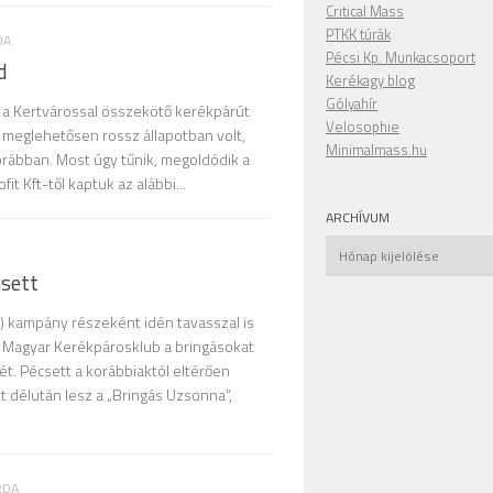
Critical Mass
PTKK túrák
DA
Pécsi Kp. Munkacsoport
d
Kerékagy blog
Gólyahír
t a Kertvárossal összekötő kerékpárút
Velosophie
 meglehetősen rossz állapotban volt,
Minimalmass.hu
orábban. Most úgy tűnik, megoldódik a
t Kft-től kaptuk az alábbi...
ARCHÍVUM
Archívum
sett
 kampány részeként idén tavasszal is
 Magyar Kerékpárosklub a bringásokat
. Pécsett a korábbiaktól eltérően
tt délután lesz a „Bringás Uzsonna”,
RDA