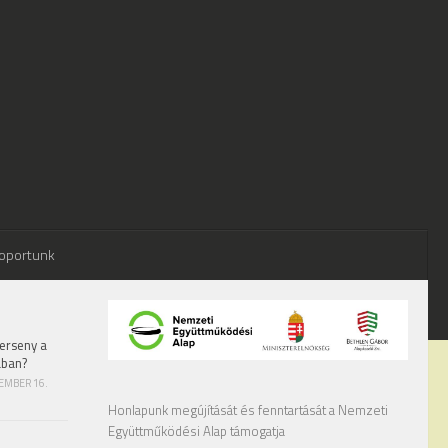
oportunk
erseny a
ában?
TEMBER 16.
Honlapunk megújítását és fenntartását a Nemzeti
Együttműködési Alap támogatja