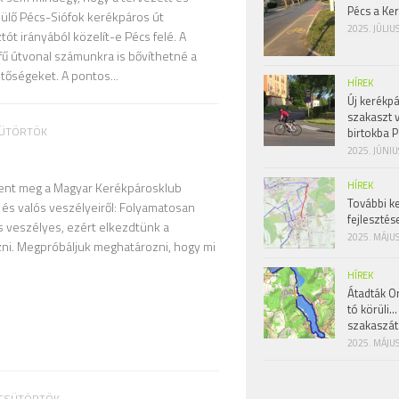
Pécs a Ke
ülő Pécs-Siófok kerékpáros út
2025. JÚLIU
t irányából közelít-e Pécs felé. A
ű útvonal számunkra is bővíthetné a
tőségeket. A pontos...
HÍREK
Új kerékpá
szakaszt 
SÜTÖRTÖK
birtokba P
2025. JÚNIU
HÍREK
lent meg a Magyar Kerékpárosklub
További k
 és valós veszélyeiről: Folyamatosan
fejlesztés
s veszélyes, ezért elkezdtünk a
2025. MÁJUS
zni. Megpróbáljuk meghatározni, hogy mi
HÍREK
Átadták Or
tó körüli…
szakaszát
2025. MÁJUS
 CSÜTÖRTÖK