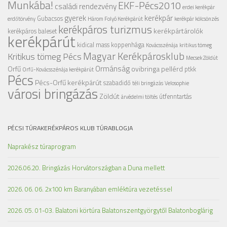
Munkába!
EKF-Pécs2010
családi rendezvény
erdei kerékpár
gyerek
kerékpár
Gubacsos
erdőtörvény
Három Folyó Kerékpárút
kerékpár kölcsönzés
kerékpáros turizmus
kerékpártárolók
kerékpáros baleset
kerékpárút
kidical mass
koppenhága
Kovácsszénája
kritikus tömeg
Magyar Kerékpárosklub
Kritikus tömeg Pécs
Mecsek Zöldút
Ormánság
Orfű
ovibringa
pellérd
ptkk
Orfű-Kovácsszénája kerékpárút
Pécs
Pécs-Orfű kerékpárút
szabadidő
téli bringázás
Velosophie
városi bringázás
Zöldút
útfenntartás
árvédelmi töltés
PÉCSI TÚRAKERÉKPÁROS KLUB TÚRABLOGJA
Naprakész túraprogram
2026.06.20. Bringázás Horvátországban a Duna mellett
2026. 06. 06. 2x100 km Baranyában emléktúra vezetéssel
2026. 05. 01-03. Balatoni körtúra Balatonszentgyörgytől Balatonboglárig