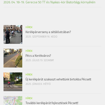
2026. 04. 18-19. Gerecse 50 TT és Nyakas-kör Biatorbágy környékén
HÍREK
Kerékpárverseny a sétálóutcában?
2025. SZEPTEMBER 16. KEDD
HÍREK
Pécs a Kerékváros?
2025. JÚLIUS 19. SZOMBAT
HÍREK
Új kerékpárút szakaszt vehettünk birtokba Pécsett
2025. JÚNIUS 9. HÉTFŐ
HÍREK
További kerékpárút fejlesztések Pécsett!