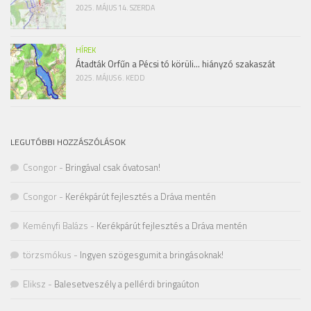
2025. MÁJUS 14. SZERDA
HÍREK
Átadták Orfűn a Pécsi tó körüli… hiányzó szakaszát
2025. MÁJUS 6. KEDD
LEGUTÓBBI HOZZÁSZÓLÁSOK
Csongor
-
Bringával csak óvatosan!
Csongor
-
Kerékpárút fejlesztés a Dráva mentén
Keményfi Balázs
-
Kerékpárút fejlesztés a Dráva mentén
törzsmókus
-
Ingyen szögesgumit a bringásoknak!
Eliksz
-
Balesetveszély a pellérdi bringaúton