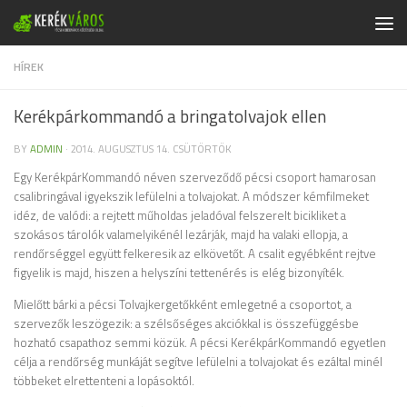
Skip to content
HÍREK
Kerékpárkommandó a bringatolvajok ellen
BY
ADMIN
·
2014. AUGUSZTUS 14. CSÜTÖRTÖK
Egy KerékpárKommandó néven szerveződő pécsi csoport hamarosan
csalibringával igyekszik lefülelni a tolvajokat. A módszer kémfilmeket
idéz, de valódi: a rejtett műholdas jeladóval felszerelt bicikliket a
szokásos tárolók valamelyikénél lezárják, majd ha valaki ellopja, a
rendőrséggel együtt felkeresik az elkövetőt. A csalit egyébként rejtve
figyelik is majd, hiszen a helyszíni tettenérés is elég bizonyíték.
Mielőtt bárki a pécsi Tolvajkergetőkként emlegetné a csoportot, a
szervezők leszögezik: a szélsőséges akciókkal is összefüggésbe
hozható csapathoz semmi közük. A pécsi KerékpárKommandó egyetlen
célja a rendőrség munkáját segítve lefülelni a tolvajokat és ezáltal minél
többeket elrettenteni a lopásoktól.