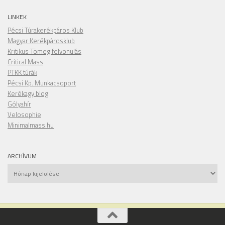
LINKEK
Pécsi Túrakerékpáros Klub
Magyar Kerékpárosklub
Kritikus Tömeg felvonulás
Critical Mass
PTKK túrák
Pécsi Kp. Munkacsoport
Kerékagy blog
Gólyahír
Velosophie
Minimalmass.hu
ARCHÍVUM
Archívum