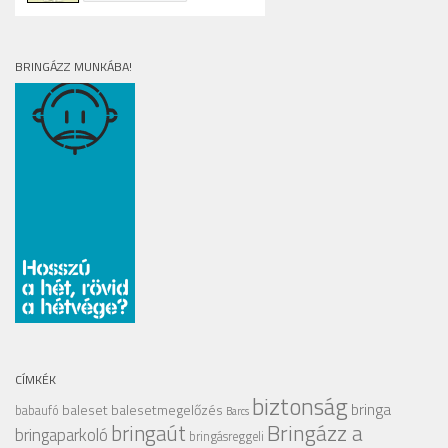
BRINGÁZZ MUNKÁBA!
CÍMKÉK
biztonság
bringa
baleset
balesetmegelőzés
babaufó
Barcs
Bringázz a
bringaút
bringaparkoló
bringásreggeli