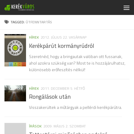
Skip to content
TAGGED:
ÚTFENNTARTÁS
HÍREK
2012. JÚLIUS 22. VASÁRNAP
Kerékpárút kormányrúdról
Szeretnéd, hogy a bringautak valóban ott fussanak,
ahol azokra szükség van? Most te is hozzájárulhatsz,
különösebb erőfeszítés nélkül!
HÍREK
2011. DECEMBER 5. HÉTFŐ
Rongálások után
Visszakerültek a műtárgyak a pellérdi kerékpárútra.
ÍRÁSOK
2009. MÁJUS 2. SZOMBAT