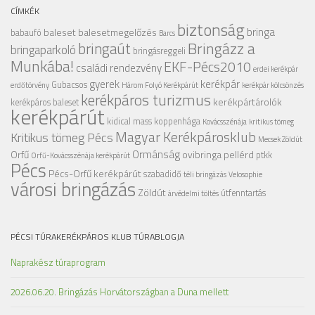
CÍMKÉK
biztonság
bringa
baleset
balesetmegelőzés
babaufó
Barcs
Bringázz a
bringaút
bringaparkoló
bringásreggeli
Munkába!
EKF-Pécs2010
családi rendezvény
erdei kerékpár
gyerek
kerékpár
Gubacsos
erdőtörvény
Három Folyó Kerékpárút
kerékpár kölcsönzés
kerékpáros turizmus
kerékpártárolók
kerékpáros baleset
kerékpárút
kidical mass
koppenhága
Kovácsszénája
kritikus tömeg
Magyar Kerékpárosklub
Kritikus tömeg Pécs
Mecsek Zöldút
Ormánság
Orfű
ovibringa
pellérd
ptkk
Orfű-Kovácsszénája kerékpárút
Pécs
Pécs-Orfű kerékpárút
szabadidő
téli bringázás
Velosophie
városi bringázás
Zöldút
útfenntartás
árvédelmi töltés
PÉCSI TÚRAKERÉKPÁROS KLUB TÚRABLOGJA
Naprakész túraprogram
2026.06.20. Bringázás Horvátországban a Duna mellett