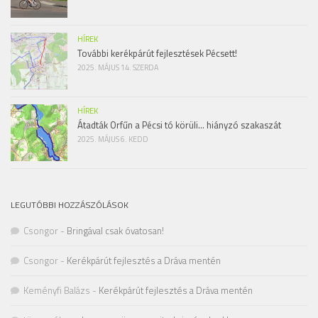
HÍREK
További kerékpárút fejlesztések Pécsett!
2025. MÁJUS 14. SZERDA
HÍREK
Átadták Orfűn a Pécsi tó körüli… hiányzó szakaszát
2025. MÁJUS 6. KEDD
LEGUTÓBBI HOZZÁSZÓLÁSOK
Csongor
-
Bringával csak óvatosan!
Csongor
-
Kerékpárút fejlesztés a Dráva mentén
Keményfi Balázs
-
Kerékpárút fejlesztés a Dráva mentén