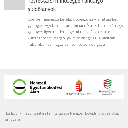
Tettestársi minőségben andalgó
süldőlányok
Cserbenhagyásos kerékpárosgázolás – a tettes két
gyalogos. Egy baleset anatómiája. Április hetedikén egy
gyalogos figyelmetlensége miatt szilánkokra tört a
kulcscsontom. Magánügy, mint ahogy az is, amilyen
kultúráltan és magas szinten tette a dolgát a...
Honlapunk megújítását és fenntartását a Nemzeti Együttműködési Alap
támogatja