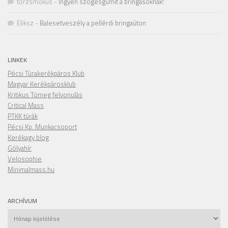
törzsmókus
-
Ingyen szögesgumit a bringásoknak!
Eliksz
-
Balesetveszély a pellérdi bringaúton
LINKEK
Pécsi Túrakerékpáros Klub
Magyar Kerékpárosklub
Kritikus Tömeg felvonulás
Critical Mass
PTKK túrák
Pécsi Kp. Munkacsoport
Kerékagy blog
Gólyahír
Velosophie
Minimalmass.hu
ARCHÍVUM
Archívum