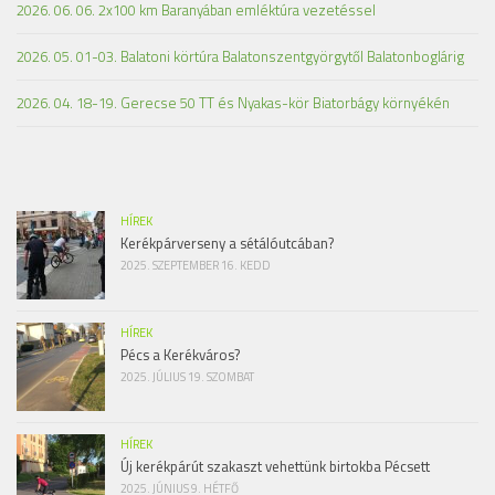
2026. 06. 06. 2x100 km Baranyában emléktúra vezetéssel
2026. 05. 01-03. Balatoni körtúra Balatonszentgyörgytől Balatonboglárig
2026. 04. 18-19. Gerecse 50 TT és Nyakas-kör Biatorbágy környékén
HÍREK
Kerékpárverseny a sétálóutcában?
2025. SZEPTEMBER 16. KEDD
HÍREK
Pécs a Kerékváros?
2025. JÚLIUS 19. SZOMBAT
HÍREK
Új kerékpárút szakaszt vehettünk birtokba Pécsett
2025. JÚNIUS 9. HÉTFŐ