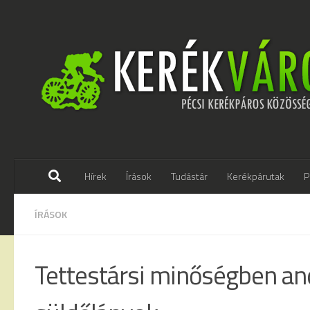
Skip to content
Hírek
Írások
Tudástár
Kerékpárutak
P
ÍRÁSOK
Tettestársi minőségben an