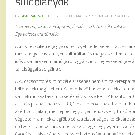
süldőlányok
BY
SIMORARPAD
· PUBLISHED
2009. MÁJUS 2. SZOMBAT
· UPDATED
201
Cserbenhagyásos kerékpárosgázolás – a tettes két gyalogos.
Egy baleset anatómiája.
Április hetedikén egy gyalogos figyelmetlensége miatt szilá
mint ahogy az is, amilyen kultúráltan és magas szinten tette
idők divatjai szerint amúgy ronggyá szidott egészségügy – 
tanulsággal szolgálnak.
A kulcscsonttörés, mint cél eléréséhez nem árt, ha kerékpárra
feltételnek megfeleltem. A következő hasznos kellék a tempó.
vannak mulasztásaim. A kerékpárosnak a KRESZ közúton 40 
a bukás pillanatában csak 33,1-es tempóval haladtam. Tudom
azért volt nálam, mert éppen egy olyan rendezvény túraútvo
végeztem, aminek a legfőbb célja a biztonságos kerékpározá
építésére rábeszélni a város vezetőségét. Egy gyermekkerék
óvodába-kisiskolába is lehessen biztonsággal bringán vinni a