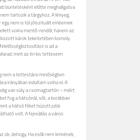
zati büntetésként előtte meghallgatva
 nem tartozik a tárgyhoz. A lényeg,
r egy nem is túl jólszituált embernek
kellett volna mentő-rendőr, hanem az
 okozott károk tekintetében komoly
elelősségbiztosítást is ad a
Marad, mint az én kis tetteseim
leg nem a tettestársi minőségben
ása irányában indultam volna el. A
ndig van súly a csomagtartón – miért
bet fog a hátsónál, sőt, a korábban
mint a hátsó féket húzott jobb
ható volt. A fejreállás a város
z ok, dehogy. Ha esők nem lennének,