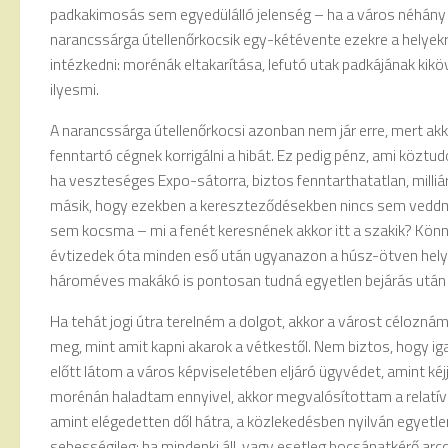
padkakimosás sem egyedülálló jelenség – ha a város néhány 
narancssárga útellenőrkocsik egy-kétévente ezekre a helyekre
intézkedni: morénák eltakarítása, lefutó utak padkájának kik
ilyesmi.
A narancssárga útellenőrkocsi azonban nem jár erre, mert akk
fenntartó cégnek korrigálni a hibát. Ez pedig pénz, ami köztud
ha veszteséges Expo-sátorra, biztos fenntarthatatlan, milliá
másik, hogy ezekben a kereszteződésekben nincs sem veddm
sem kocsma – mi a fenét keresnének akkor itt a szakik? Könn
évtizedek óta minden eső után ugyanazon a húsz-ötven hely
hároméves makákó is pontosan tudná egyetlen bejárás után 
Ha tehát jogi útra terelném a dolgot, akkor a várost célozná
meg, mint amit kapni akarok a vétkestől. Nem biztos, hogy i
előtt látom a város képviseletében eljáró ügyvédet, amint kéj
morénán haladtam ennyivel, akkor megvalósítottam a relatív 
amint elégedetten dől hátra, a közlekedésben nyilván egyet
sebességileg: ha mindenki áll, vagy esetleg bocsánatkérő arc