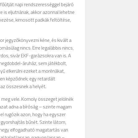
főútját napi rendszerességgel bejáró
 is eljutnának, akkor azonnal lehetne
övezése, kimosott padkák feltöltése,
or jegyzőkönyvezni kéne, és kivált a
omásúlag nincs. Erre legalábbis nincs,
rdos, sivár EKF-garázsokra van is. A
egdobdel-áruház, sem játékbolt,
yű elkerülni ezeket a morénákat,
en képződnek; egy retardált
az összesnek a helyét.
m meg vele. Komoly összeget jelölnék
gazat adna a bíróság – szinte magam
jel rugózik azon, hogy ha egyszer
gyorshajtás bűnét. Szinte látom,
lenegy elfogadható magatartás van
cal halad lassan, nagyon lassan –