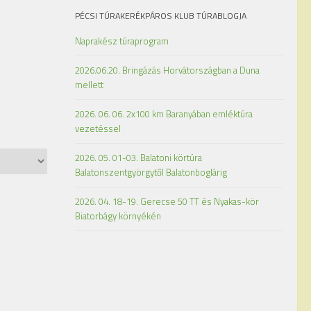
PÉCSI TÚRAKERÉKPÁROS KLUB TÚRABLOGJA
Naprakész túraprogram
2026.06.20. Bringázás Horvátországban a Duna
mellett
2026. 06. 06. 2x100 km Baranyában emléktúra
vezetéssel
2026. 05. 01-03. Balatoni körtúra
Balatonszentgyörgytől Balatonboglárig
2026. 04. 18-19. Gerecse 50 TT és Nyakas-kör
Biatorbágy környékén