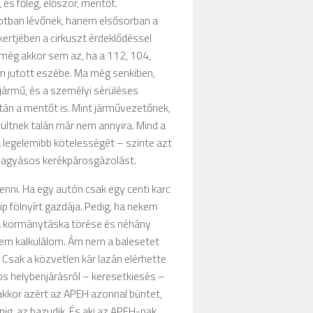
 és főleg, először, mentőt.
potban lévőnek, hanem elsősorban a
ertjében a cirkuszt érdeklődéssel
 még akkor sem az, ha a 112, 104,
em jutott eszébe. Ma még senkiben,
jármű, és a személyi sérüléses
tán a mentőt is. Mint járművezetőnek,
ültnek talán már nem annyira. Mind a
legelemibb kötelességét – szinte azt
agyásos kerékpárosgázolást.
nni. Ha egy autón csak egy centi karc
ip fölnyírt gazdája. Pedig, ha nekem
. A kormánytáska törése és néhány
nem kalkulálom. Ám nem a balesetet
Csak a közvetlen kár lazán elérhette
os helybenjárásról – keresetkiesés –
kkor azért az APEH azonnal büntet,
apig, az hazudik. És aki az APEH-nak