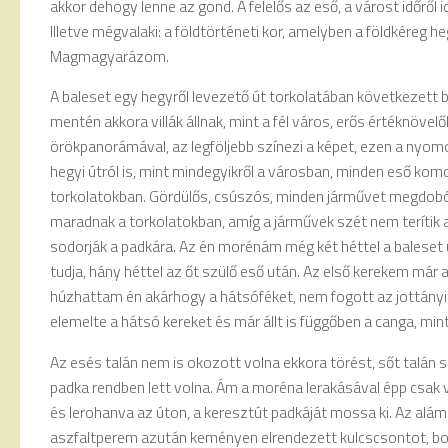
akkor dehogy lenne az gond. A felelős az eső, a várost időről
Illetve mégvalaki: a földtörténeti kor, amelyben a földkéreg he
Magmagyarázom.
A baleset egy hegyről levezető út torkolatában következett b
mentén akkora villák állnak, mint a fél város, erős értéknöve
örökpanorámával, az legföljebb színezi a képet, ezen a nyom
hegyi útról is, mint mindegyikről a városban, minden eső kom
torkolatokban. Gördülős, csúszós, minden járművet megdobó 
maradnak a torkolatokban, amíg a járművek szét nem terítik a
sodorják a padkára. Az én morénám még két héttel a baleset ut
tudja, hány héttel az őt szülő eső után. Az első kerekem már
húzhattam én akárhogy a hátsóféket, nem fogott az jottányit
elemelte a hátsó kereket és már állt is függőben a canga, min
Az esés talán nem is okozott volna ekkora törést, sőt talán 
padka rendben lett volna. Ám a moréna lerakásával épp csak v
és lerohanva az úton, a keresztút padkáját mossa ki. Az alá
aszfaltperem azután keményen elrendezett kulcscsontot, bord