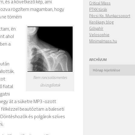
m, és a következő kép, ami
Critical Mass
adozva rögzítem magamban, hogy
PTKK túrák
Pécsi Kp. Munkacsoport
za ne törném
Kerékagy blog
ttam, én
Gólyahír
Velosophie
int ahol
Minimalmass.hu
zben a
ARCHÍVUM
 után
Archívum
llották.
Nem roncsolásmentes
tot
útvizsgálatok
 fiatal
lgatni
 megy át a süketre MP3-ozott
s félkézzel beautóztam a baleseti
 Döntéshozók és polgárok szíves
i.