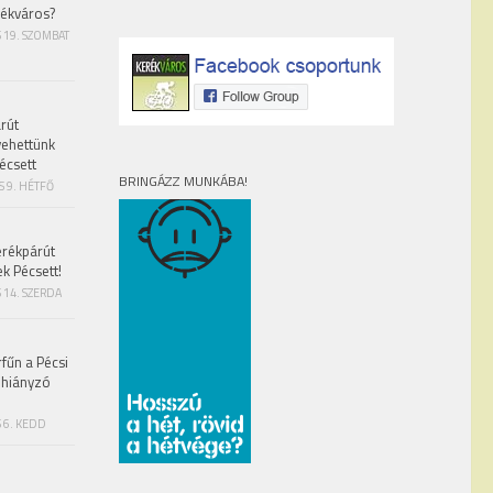
rékváros?
S 19. SZOMBAT
rút
vehettünk
écsett
BRINGÁZZ MUNKÁBA!
S 9. HÉTFŐ
erékpárút
ek Pécsett!
 14. SZERDA
fűn a Pécsi
 hiányzó
 6. KEDD