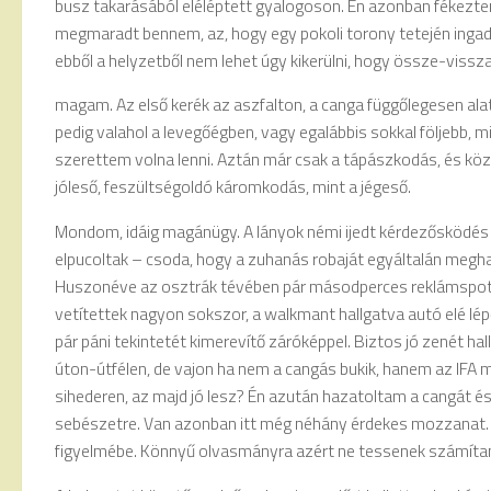
busz takarásából eléléptett gyalogoson. Én azonban fékezte
megmaradt bennem, az, hogy egy pokoli torony tetején ing
ebből a helyzetből nem lehet úgy kikerülni, hogy össze-viss
magam. Az első kerék az aszfalton, a canga függőlegesen ala
pedig valahol a levegőégben, vagy egalábbis sokkal följebb, m
szerettem volna lenni. Aztán már csak a tápászkodás, és kö
jóleső, feszültségoldó káromkodás, mint a jégeső.
Mondom, idáig magánügy. A lányok némi ijedt kérdezősködés
elpucoltak – csoda, hogy a zuhanás robaját egyáltalán megha
Huszonéve az osztrák tévében pár másodperces reklámspo
vetítettek nagyon sokszor, a walkmant hallgatva autó elé lépő
pár páni tekintetét kimerevítő záróképpel. Biztos jó zenét hal
úton-útfélen, de vajon ha nem a cangás bukik, hanem az IFA
sihederen, az majd jó lesz? Én azután hazatoltam a cangát é
sebészetre. Van azonban itt még néhány érdekes mozzanat.
figyelmébe. Könnyű olvasmányra azért ne tessenek számítan