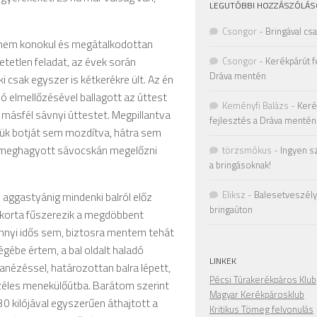
LEGUTÓBBI HOZZÁSZÓLÁS
Csongor
-
Bringával cs
hanem konokul és megátalkodottan
tetlen feladat, az évek során
Csongor
-
Kerékpárút f
Dráva mentén
i csak egyszer is kétkerékre ült. Az én
ló elmellőzésével ballagott az úttest
Keményfi Balázs
-
Keré
 másfél sávnyi úttestet. Megpillantva
fejlesztés a Dráva mentén
ük botját sem mozdítva, hátra sem
lon meghagyott sávocskán megelőzni
törzsmókus
-
Ingyen s
a bringásoknak!
Eliksz
-
Balesetveszély 
aggastyánig mindenki balról előz
bringaúton
yakorta fűszerezik a megdöbbent
 ennyi idős sem, biztosra mentem tehát
égébe értem, a bal oldalt haladó
LINKEK
nézéssel, határozottan balra lépett,
Pécsi Túrakerékpáros Klub
zéles menekülőútba. Barátom szerint
Magyar Kerékpárosklub
30 kilójával egyszerűen áthajtott a
Kritikus Tömeg felvonulás