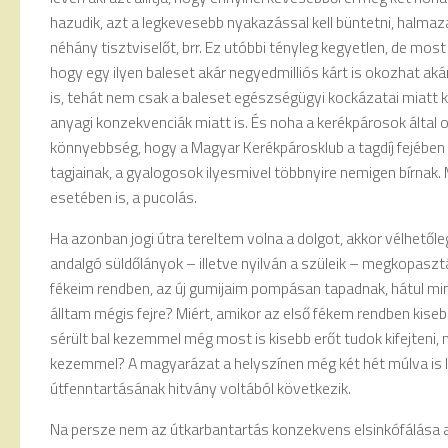
hazudik, azt a legkevesebb nyakazással kell büntetni, halma
néhány tisztviselőt, brr. Ez utóbbi tényleg kegyetlen, de most
hogy egy ilyen baleset akár negyedmilliós kárt is okozhat aká
is, tehát nem csak a baleset egészségügyi kockázatai miatt 
anyagi konzekvenciák miatt is. És noha a kerékpárosok által
könnyebbség, hogy a Magyar Kerékpárosklub a tagdíj fejében f
tagjainak, a gyalogosok ilyesmivel többnyire nemigen bírnak. 
esetében is, a pucolás.
Ha azonban jogi útra tereltem volna a dolgot, akkor vélhető
andalgó süldőlányok – illetve nyilván a szüleik – megkopaszt
fékeim rendben, az új gumijaim pompásan tapadnak, hátul mi
álltam mégis fejre? Miért, amikor az első fékem rendben kiseb
sérült bal kezemmel még most is kisebb erőt tudok kifejteni, 
kezemmel? A magyarázat a helyszínen még két hét múlva is lát
útfenntartásának hitvány voltából következik.
Na persze nem az útkarbantartás konzekvens elsinkófálása a