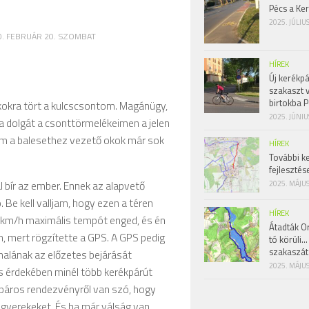
Pécs a Ke
2025. JÚLIU
0. FEBRUÁR 20. SZOMBAT
HÍREK
Új kerékpá
szakaszt 
birtokba P
nkokra tört a kulcscsontom. Magánügy,
2025. JÚNIU
 a dolgát a csonttörmelékeimen a jelen
ám a balesethez vezető okok már sok
HÍREK
További k
fejlesztés
l bír az ember. Ennek az alapvető
2025. MÁJUS
 Be kell valljam, hogy ezen a téren
HÍREK
km/h maximális tempót enged, és én
Átadták Or
, mert rögzítette a GPS. A GPS pedig
tó körüli…
szakaszát
nalának az előzetes bejárását
2025. MÁJUS
s érdekében minél több kerékpárút
páros rendezvényről van szó, hogy
 gyerekeket. És ha már válság van,