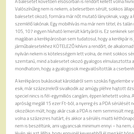
A balesetet követően elsősorban is rendőrt kellett volna hívni,
Valószínűleg nem is nekem, a belesetben sérült, sokkos álla
balesetet okozó, formára már nőt mutató lányoknak, vagy a k
szemlélő lakónak. Egy mobilhívás ma már nem tétel, és talán
105, 107 ingyen hívható lemerült kártyáról is. Ez senkinek s
magában a kerékpárosban sem tudatosul, hogy a kerékpár is 
járműbalesetekhez KÖTELEZŐ kihívni a rendőrt, de alkalomad
nyilván nekem is kötelességem lett volna, de mint sokkos sér
szemtanú, mind a balesetet okozó gyalogos elmulasztotta a 
mondhatom, hogy a gyalogosok megvalósították a cserbenh
A kerékpáros bukásokat károldalról sem szokás figyelembe ve
esik, már százezrekről sivalkodik az amúgy pléhre hajtott dzs
speciel nincs is fél-egymilliós cangám, éppen lehetett volna
apróság megáll 15 ezer Ft-ból, a nyereg és a PDA sérülését 
okozókon múlt, hogy akár csak a PDA is nem semmisült meg. 
volna a százezres határt, és akkor a sérülés miatti kéthónap
nem is beszéltünk, ami ugyancsak minimum ennyi – ha nem, a
lévén aki azt állítja, hogy ennyinél kevesebből él meg két hón