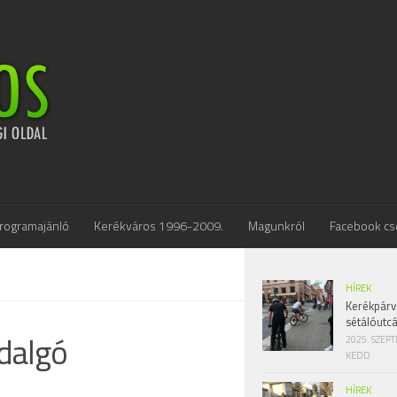
rogramajánló
Kerékváros 1996-2009.
Magunkról
Facebook cs
HÍREK
Kerékpárv
sétálóutc
dalgó
2025. SZEP
KEDD
HÍREK