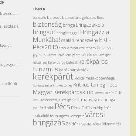
OK
CÍMKÉK
ak óvatosan!
baleset
balesetmegelőzés
babaufó
Barcs
biztonság
bringaparkoló
bringa
ejlesztés a
Bringázz a
bringaút
bringásreggeli
Munkába!
EKF-
családi rendezvény
kpárút
Pécs2010
Gubacsos
erdei kerékpár
erdőtörvény
gyerek
kerékpár
Három Folyó Kerékpárút
kerékpár
kerékpáros
kerékpáros baleset
kölcsönzés
zögesgumit
turizmus
kerékpártárolók
kerékpárút
kidical mass
koppenhága
a pellérdi
Kritikus tömeg Pécs
Kovácsszénája
kritikus tömeg
Magyar Kerékpárosklub
Orfű
Mecsek Zöldút
Ormánság
ovibringa
Orfű-Kovácsszénája kerékpárút
Pécs
pellérd
Pécs-Orfű kerékpárút
ptkk
városi
szabadidő
téli bringázás
Velosophie
bringázás
Zöldút
útfenntartás
árvédelmi töltés