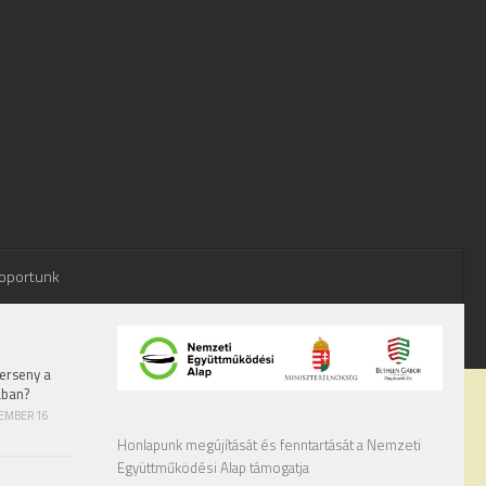
oportunk
erseny a
ában?
TEMBER 16.
Honlapunk megújítását és fenntartását a Nemzeti
Együttműködési Alap támogatja