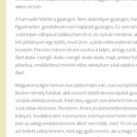
akkor olcsón.
A harmadik feltétel a gyalogos. Nem akármilyen gyalogos, 
figyelmetlen, gondolkodni nem hajlandó gyalogos. Ez sem lehe
számtalan válfajával találkoztam én is, és nyilván mindenki, ak
két példányom egy lejtős, rövid úton, a járda méla undorral va
közepén. Precízen három részre osztva a teljes, amúgy szűk,
őket duda-csengő-duda-csengő-duda-duda, majd, amikor fül
pillantva, rendületlenül mentek előre, elindultam a bal olda
őket.
Magyarországon hetven éve jobbra hajts van, csecsszopótól 
(kivéve némely futókat, akik viszont ebbéli devianciájukat g
sétálók ellökdösésével). A két lány együtt sem lehetett fele
a bal oldali előzéssel. Tévedtem. Amint jóvátehetetlen közels
leányzó, továbbra sem szennyezve a környezetet holmi hátra
bele az addig rendekezésemre állott nem több, mint 70 cm s
azt kellett volna tennem, mint egy győri montis, aki a maga 1