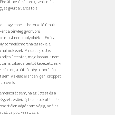
 időre átmosó záporok, senki más.
gyet gyűrt a város fölé.
e. Hogy ennek a betorkolló útnak a
lőként a tényleg gyönyörű
on most nem molyolnék el. Erről a
oly törmelékmorénákat rak le a
halmok ezek. Mindaddig ott is
 teljes úttesten, majd lassan ki nem
án is takaros terítőt képezett, és ki
 aszfalton, a hátsó még a morénán –
 sem. Az első ellenben igen, csöppet
t a cövek.
semekkorát sem, ha az úttest és a
égzett esővíz új feladatok után néz,
mosott élen vágódtam végig, az éles
át, csípőt, kezet. Ez a