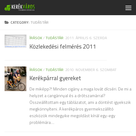
Skip to content
CATEGORY:
TUDÁSTÁR
ÍRÁSOK
/
TUDÁSTÁR
2011. ÁPRILIS 6. SZERDA
Közlekedési felmérés 2011
ÍRÁSOK
/
TUDÁSTÁR
2010. NOVEMBER 6. SZOMBAT
Kerékpárral gyereket
De miképp?! Minden cigány a maga lovát dícséri. De mi a
helyzet a cangánnyal és a drótszamárral?
Összeállítottam egy táblázatot, ami a döntést igyekszik
megkönnyíteni. A kerékpáros gyermekszállító
eszközök mindegyike megoldást kínál egy-egy
problémára....