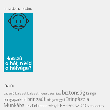
BRINGÁZZ MUNKÁBA!
CÍMKÉK
biztonság
bringa
baleset
balesetmegelőzés
babaufó
Barcs
Bringázz a
bringaút
bringaparkoló
bringásreggeli
Munkába!
EKF-Pécs2010
családi rendezvény
erdei kerékpár