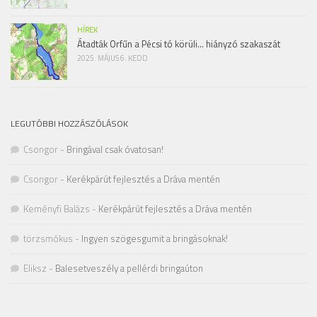
HÍREK
Átadták Orfűn a Pécsi tó körüli… hiányzó szakaszát
2025. MÁJUS 6. KEDD
LEGUTÓBBI HOZZÁSZÓLÁSOK
Csongor
-
Bringával csak óvatosan!
Csongor
-
Kerékpárút fejlesztés a Dráva mentén
Keményfi Balázs
-
Kerékpárút fejlesztés a Dráva mentén
törzsmókus
-
Ingyen szögesgumit a bringásoknak!
Eliksz
-
Balesetveszély a pellérdi bringaúton