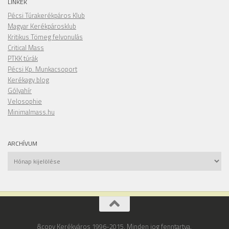
LINKEK
Pécsi Túrakerékpáros Klub
Magyar Kerékpárosklub
Kritikus Tömeg felvonulás
Critical Mass
PTKK túrák
Pécsi Kp. Munkacsoport
Kerékagy blog
Gólyahír
Velosophie
Minimalmass.hu
ARCHÍVUM
Archívum
&copy Kerékváros 1996-2015. Minden jog fenntartva.