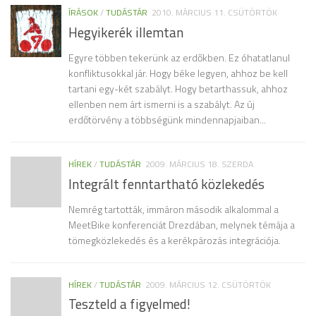
ÍRÁSOK
/
TUDÁSTÁR
2010. MÁRCIUS 11. CSÜTÖRTÖK
Hegyikerék illemtan
Egyre többen tekerünk az erdőkben. Ez óhatatlanul
konfliktusokkal jár. Hogy béke legyen, ahhoz be kell
tartani egy-két szabályt. Hogy betarthassuk, ahhoz
ellenben nem árt ismerni is a szabályt. Az új
erdőtörvény a többségünk mindennapjaiban...
HÍREK
/
TUDÁSTÁR
2009. MÁRCIUS 18. SZERDA
Integrált fenntartható közlekedés
Nemrég tartották, immáron második alkalommal a
MeetBike konferenciát Drezdában, melynek témája a
tömegközlekedés és a kerékpározás integrációja.
HÍREK
/
TUDÁSTÁR
2009. MÁRCIUS 12. CSÜTÖRTÖK
Teszteld a figyelmed!