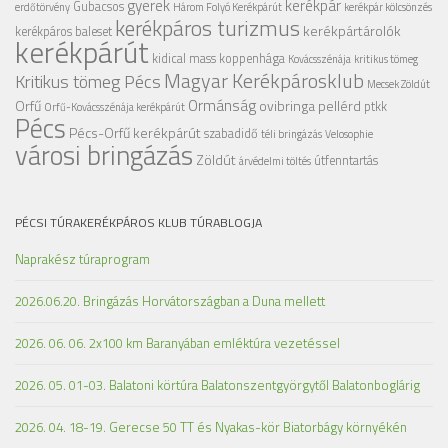
gyerek
kerékpár
Gubacsos
erdőtörvény
Három Folyó Kerékpárút
kerékpár kölcsönzés
kerékpáros turizmus
kerékpártárolók
kerékpáros baleset
kerékpárút
kidical mass
koppenhága
Kovácsszénája
kritikus tömeg
Magyar Kerékpárosklub
Kritikus tömeg Pécs
Mecsek Zöldút
Ormánság
Orfű
ovibringa
pellérd
ptkk
Orfű-Kovácsszénája kerékpárút
Pécs
Pécs-Orfű kerékpárút
szabadidő
téli bringázás
Velosophie
városi bringázás
Zöldút
útfenntartás
árvédelmi töltés
PÉCSI TÚRAKERÉKPÁROS KLUB TÚRABLOGJA
Naprakész túraprogram
2026.06.20. Bringázás Horvátországban a Duna mellett
2026. 06. 06. 2x100 km Baranyában emléktúra vezetéssel
2026. 05. 01-03. Balatoni körtúra Balatonszentgyörgytől Balatonboglárig
2026. 04. 18-19. Gerecse 50 TT és Nyakas-kör Biatorbágy környékén