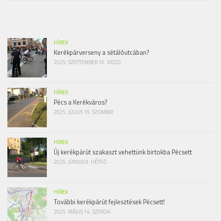
HÍREK
Kerékpárverseny a sétálóutcában?
2025. SZEPTEMBER 16. KEDD
HÍREK
Pécs a Kerékváros?
2025. JÚLIUS 19. SZOMBAT
HÍREK
Új kerékpárút szakaszt vehettünk birtokba Pécsett
2025. JÚNIUS 9. HÉTFŐ
HÍREK
További kerékpárút fejlesztések Pécsett!
2025. MÁJUS 14. SZERDA