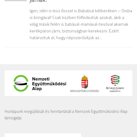
Igen, idén is lesz ősszel is Bababuli kétkeréken – Oviba
is bringával! Csak közben fölfedeztük azokat, akik a
világ másik felén is babával-mamával-tesóval akarnak
kerékpáron járni, biztonságban kerekezni. Ezért
határoztuk el, hogy népszerűsítjük az...
Honlapunk megújítását és fenntartását a Nemzeti Együttműködési Alap
támogatja