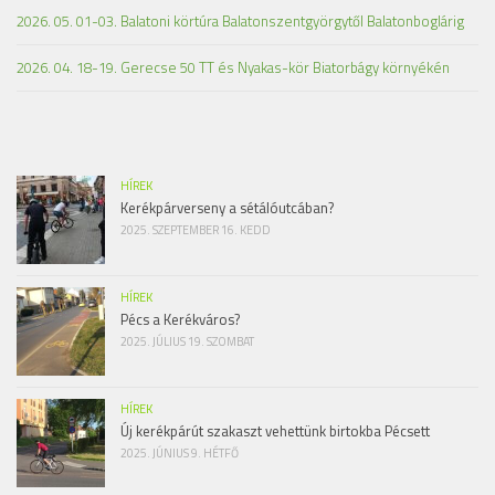
2026. 05. 01-03. Balatoni körtúra Balatonszentgyörgytől Balatonboglárig
2026. 04. 18-19. Gerecse 50 TT és Nyakas-kör Biatorbágy környékén
HÍREK
Kerékpárverseny a sétálóutcában?
2025. SZEPTEMBER 16. KEDD
HÍREK
Pécs a Kerékváros?
2025. JÚLIUS 19. SZOMBAT
HÍREK
Új kerékpárút szakaszt vehettünk birtokba Pécsett
2025. JÚNIUS 9. HÉTFŐ