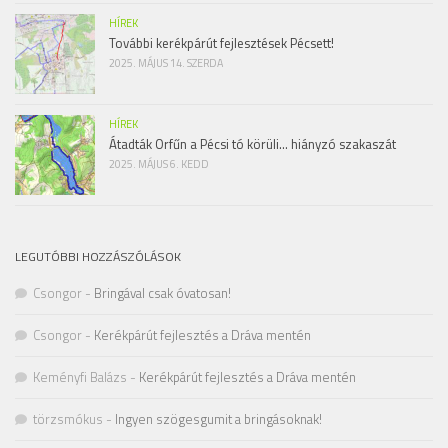
HÍREK
További kerékpárút fejlesztések Pécsett!
2025. MÁJUS 14. SZERDA
HÍREK
Átadták Orfűn a Pécsi tó körüli… hiányzó szakaszát
2025. MÁJUS 6. KEDD
LEGUTÓBBI HOZZÁSZÓLÁSOK
Csongor
-
Bringával csak óvatosan!
Csongor
-
Kerékpárút fejlesztés a Dráva mentén
Keményfi Balázs
-
Kerékpárút fejlesztés a Dráva mentén
törzsmókus
-
Ingyen szögesgumit a bringásoknak!