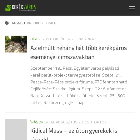
Skip to content
TAGGED:
KRITIKUS TÖMEG
HÍREK
2011. OKTÓBER 23. VASÁRNAP
Az elmúlt néhány hét főbb kerékpáros
eseményei címszavakban
Szeptember 19.: Pécs, Egyetemváros pályázati
kerékpárút-projekt tervegyeztetése. Szept. 21.:
Peace-Pace-Pécs projekt fóruma, PTE fenntartható
Fejlődésért Szakkollégium. Szept. 22.: Autómentes
Nap, Kossuth tér – Rákóczi út fele. Szept. 25.: 500
méter, Rákóczi út, egész nap...
ÍRÁSOK
2009. AUGUSZTUS 20. CSÜTÖRTÖK
Kidical Mass – az úton gyerekek is
járnak!