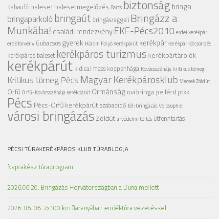
biztonság
bringa
baleset
balesetmegelőzés
babaufó
Barcs
Bringázz a
bringaút
bringaparkoló
bringásreggeli
Munkába!
EKF-Pécs2010
családi rendezvény
erdei kerékpár
gyerek
kerékpár
Gubacsos
erdőtörvény
Három Folyó Kerékpárút
kerékpár kölcsönzés
kerékpáros turizmus
kerékpártárolók
kerékpáros baleset
kerékpárút
kidical mass
koppenhága
Kovácsszénája
kritikus tömeg
Magyar Kerékpárosklub
Kritikus tömeg Pécs
Mecsek Zöldút
Ormánság
Orfű
ovibringa
pellérd
ptkk
Orfű-Kovácsszénája kerékpárút
Pécs
Pécs-Orfű kerékpárút
szabadidő
téli bringázás
Velosophie
városi bringázás
Zöldút
útfenntartás
árvédelmi töltés
PÉCSI TÚRAKERÉKPÁROS KLUB TÚRABLOGJA
Naprakész túraprogram
2026.06.20. Bringázás Horvátországban a Duna mellett
2026. 06. 06. 2x100 km Baranyában emléktúra vezetéssel