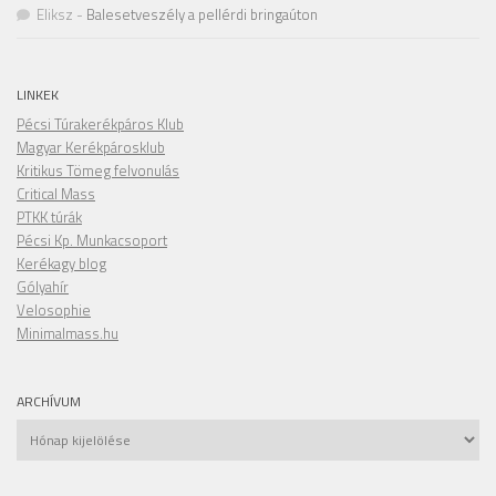
Eliksz
-
Balesetveszély a pellérdi bringaúton
LINKEK
Pécsi Túrakerékpáros Klub
Magyar Kerékpárosklub
Kritikus Tömeg felvonulás
Critical Mass
PTKK túrák
Pécsi Kp. Munkacsoport
Kerékagy blog
Gólyahír
Velosophie
Minimalmass.hu
ARCHÍVUM
Archívum