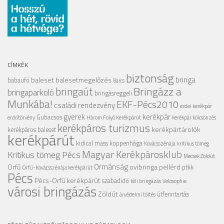
CÍMKÉK
biztonság
bringa
baleset
balesetmegelőzés
babaufó
Barcs
Bringázz a
bringaút
bringaparkoló
bringásreggeli
Munkába!
EKF-Pécs2010
családi rendezvény
erdei kerékpár
gyerek
kerékpár
Gubacsos
erdőtörvény
Három Folyó Kerékpárút
kerékpár kölcsönzés
kerékpáros turizmus
kerékpártárolók
kerékpáros baleset
kerékpárút
kidical mass
koppenhága
Kovácsszénája
kritikus tömeg
Magyar Kerékpárosklub
Kritikus tömeg Pécs
Mecsek Zöldút
Ormánság
Orfű
ovibringa
pellérd
ptkk
Orfű-Kovácsszénája kerékpárút
Pécs
Pécs-Orfű kerékpárút
szabadidő
téli bringázás
Velosophie
városi bringázás
Zöldút
útfenntartás
árvédelmi töltés