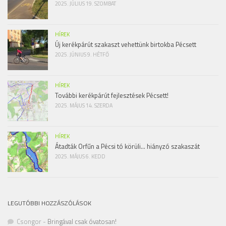
2025. JÚLIUS 19. SZOMBAT
HÍREK
Új kerékpárút szakaszt vehettünk birtokba Pécsett
2025. JÚNIUS 9. HÉTFŐ
HÍREK
További kerékpárút fejlesztések Pécsett!
2025. MÁJUS 14. SZERDA
HÍREK
Átadták Orfűn a Pécsi tó körüli… hiányzó szakaszát
2025. MÁJUS 6. KEDD
LEGUTÓBBI HOZZÁSZÓLÁSOK
Csongor
-
Bringával csak óvatosan!