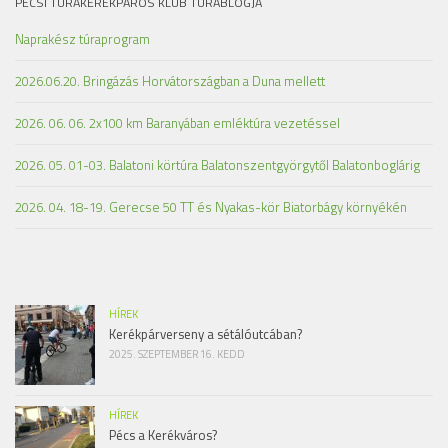
PÉCSI TÚRAKERÉKPÁROS KLUB TÚRABLOGJA
Naprakész túraprogram
2026.06.20. Bringázás Horvátországban a Duna mellett
2026. 06. 06. 2x100 km Baranyában emléktúra vezetéssel
2026. 05. 01-03. Balatoni körtúra Balatonszentgyörgytől Balatonboglárig
2026. 04. 18-19. Gerecse 50 TT és Nyakas-kör Biatorbágy környékén
HÍREK
Kerékpárverseny a sétálóutcában?
2025. SZEPTEMBER 16. KEDD
HÍREK
Pécs a Kerékváros?