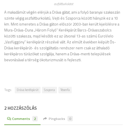
aszfaltburkolatot
A makadámút végén elérjük a Dráva gátat, ami a folyó baranyai szakaszán
szinte végig aszfaltburkolatú, Vejti és Szaporca között hiányzik ez a 10
km. Mint ismeretes a Dráva gáton először 2003-ban került kijelölésre a
Mura-Dráva-Duna „Három Folyó” Kerékpárút Barcs-Drávaszabolcs
közötti szakasza, majd később ez az útvonal 13-as számú EuroVelo
„Vasfüggöny” kerékpárút részévé vált. Az elmúlt években kiépült Ős-
Dráva kerékpárút- és szolgáltatás rendszer nem csak az áthaladó
kerékpáros túrázókat szolgálja, hanem a Dráva-menti települések
bevonásával a térség ökoturizmusát is fejleszti.
Tags:
Dráva kerékpárút
Szaporca
Tésenfa
2 HOZZÁSZÓLÁS
Comments
2
Pingbacks
0