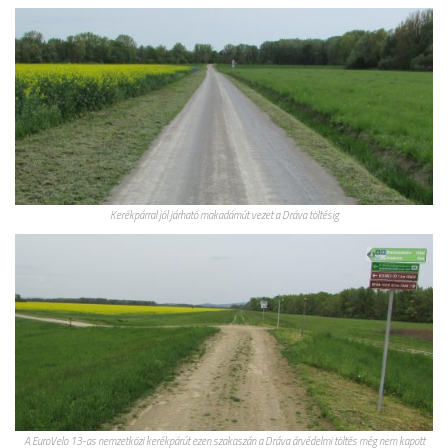
Kerékpárral jól járható makadámút vezet a Dráva töltésig
A EuroVelo 13-as nemzetközi kerékpárút ezen szakaszán a Dráva árvédelmi töltés még nem kapott