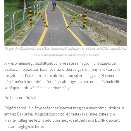
Forgalomkorlátozó létesítmény a Tésenfára bevezető szakaszon, reméljük ez sokkal jobb megoldás lesz
mint az út közepén elhelyezett balesetveszélyes oszlopok
A kiváló minőségű aszfaltcsík vonalvezetése nagyon jó, a szaporcai
szakasz kifejezetten látványos, az erdőn át igazi élménykerékpárút. A
forgalomkorlátozó ferde korlátokkal talán sikerült úgy elejét venni a
gépjárművek nem kívánt ráhajtásának, hogy közben nem idéztünk elő a
kerékpárosok számára balesetveszélyt.
De hol van a Dráva?
Régóta fennálló hiányosságot szüntetett meg az a makadámburkolatú út
amit az Ős-Dráva látogatóközponttól építettek ki a Dráva töltésig. A
Kisinci-holtág mellett haladó úton megközelíthetőek a DDNP kiépített
madár megfigyelő helyei.