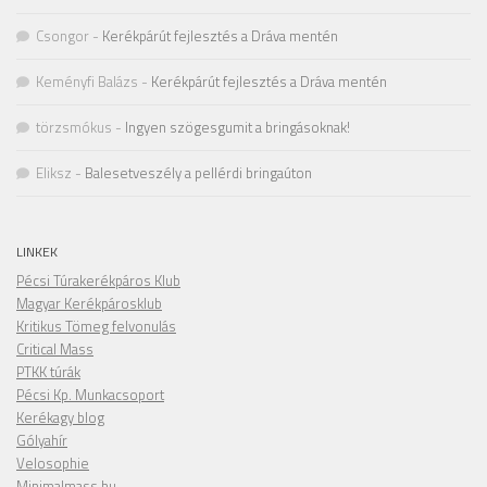
Csongor
-
Kerékpárút fejlesztés a Dráva mentén
Keményfi Balázs
-
Kerékpárút fejlesztés a Dráva mentén
törzsmókus
-
Ingyen szögesgumit a bringásoknak!
Eliksz
-
Balesetveszély a pellérdi bringaúton
LINKEK
Pécsi Túrakerékpáros Klub
Magyar Kerékpárosklub
Kritikus Tömeg felvonulás
Critical Mass
PTKK túrák
Pécsi Kp. Munkacsoport
Kerékagy blog
Gólyahír
Velosophie
Minimalmass.hu