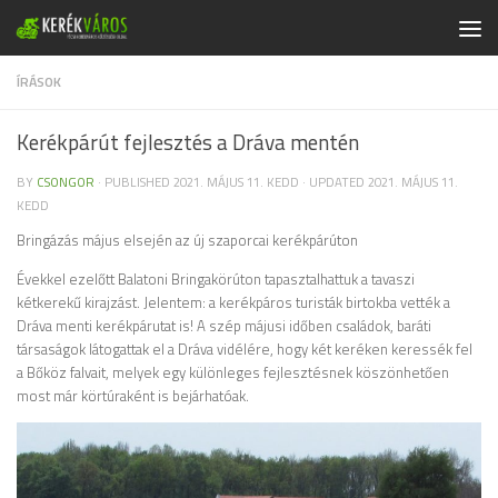
Skip to content
ÍRÁSOK
Kerékpárút fejlesztés a Dráva mentén
BY
CSONGOR
· PUBLISHED
2021. MÁJUS 11. KEDD
· UPDATED
2021. MÁJUS 11.
KEDD
Bringázás május elsején az új szaporcai kerékpárúton
Évekkel ezelőtt Balatoni Bringakörúton tapasztalhattuk a tavaszi
kétkerekű kirajzást. Jelentem: a kerékpáros turisták birtokba vették a
Dráva menti kerékpárutat is! A szép májusi időben családok, baráti
társaságok látogattak el a Dráva vidélére, hogy két keréken keressék fel
a Bőköz falvait, melyek egy különleges fejlesztésnek köszönhetően
most már körtúraként is bejárhatóak.