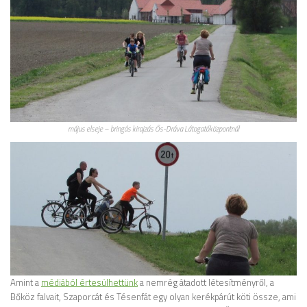
május elseje – bringás kirajzás Ős-Dráva Látogatóközpontnál
Amint a
médiából értesülhettünk
a nemrég átadott létesítményről, a
Bőköz falvait, Szaporcát és Tésenfát egy olyan kerékpárút köti össze, ami