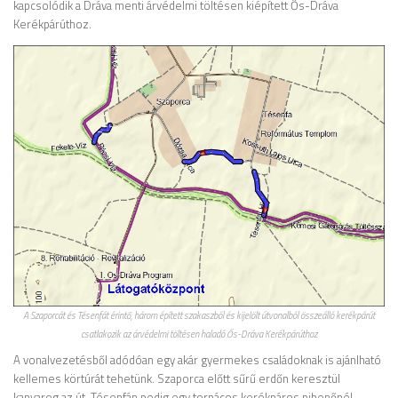
kapcsolódik a Dráva menti árvédelmi töltésen kiépített Ős-Dráva
Kerékpárúthoz.
A Szaporcát és Tésenfát érintő, három épített szakaszból és kijelölt útvonalból összeálló kerékpárút
csatlakozik az árvédelmi töltésen haladó Ős-Dráva Kerékpárúthoz
A vonalvezetésből adódóan egy akár gyermekes családoknak is ajánlható
kellemes körtúrát tehetünk. Szaporca előtt sűrű erdőn keresztül
kanyarog az út, Tésenfán pedig egy tornácos kerékpáros pihenőnél