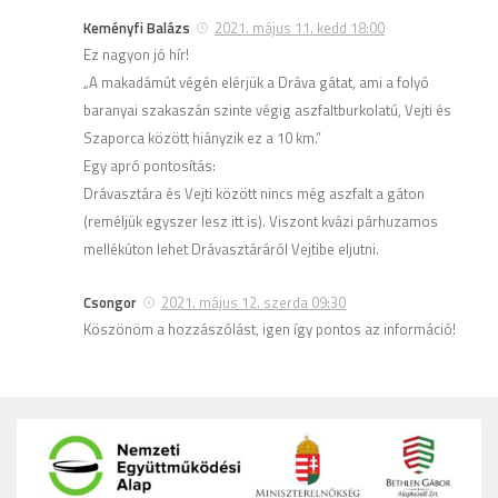
Keményfi Balázs
2021. május 11. kedd 18:00
Ez nagyon jó hír!
„A makadámút végén elérjük a Dráva gátat, ami a folyó
baranyai szakaszán szinte végig aszfaltburkolatú, Vejti és
Szaporca között hiányzik ez a 10 km.”
Egy apró pontosítás:
Drávasztára és Vejti között nincs még aszfalt a gáton
(reméljük egyszer lesz itt is). Viszont kvázi párhuzamos
mellékúton lehet Drávasztáráról Vejtibe eljutni.
Csongor
2021. május 12. szerda 09:30
Köszönöm a hozzászólást, igen így pontos az információ!