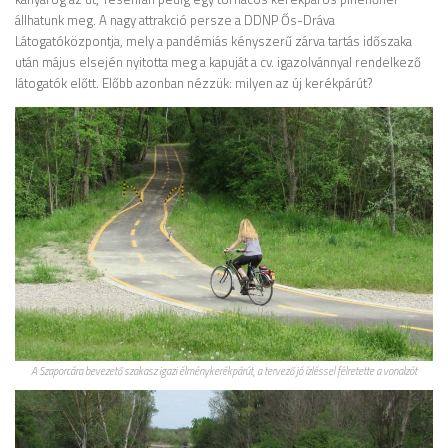
állhatunk meg. A nagy attrakció persze a DDNP Ős-Dráva
Látogatóközpontja, mely a pandémiás kényszerű zárva tartás időszaka
után május elsején nyitotta meg a kapuját a cv. igazolvánnyal rendelkező
látogatók előtt. Előbb azonban nézzük: milyen az új kerékpárút?
A Szaporcára bevezető szakasz igazi élménykerékpárút, a tervező jó ízléssel félretette a vonalzót