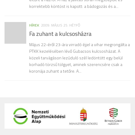
korrektebb köntöst is kapott: a bádogozás és a...
HÍREK
2009. MÁJUS 25. HÉTFŐ
Fa zuhant a kulcsosházra
Május 22-éről 23-ára virradó éjjel a vihar megrongálta a
PTKK kezelésében lévő Gubacsos kulcsosházat. A
közeli tarvágáson lezúduló szél ledöntött egy belül
korhadó törzsű tölgyet, aminek szerencsére csak a
koronája zuhant a tetőre. A...