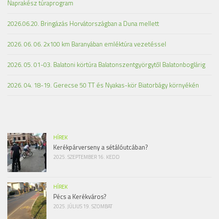
Naprakész túraprogram
2026.06.20. Bringázás Horvátországban a Duna mellett
2026. 06. 06. 2x100 km Baranyában emléktúra vezetéssel
2026. 05. 01-03. Balatoni körtúra Balatonszentgyörgytől Balatonboglárig
2026. 04. 18-19. Gerecse 50 TT és Nyakas-kör Biatorbágy környékén
HÍREK
Kerékpárverseny a sétálóutcában?
2025. SZEPTEMBER 16. KEDD
HÍREK
Pécs a Kerékváros?
2025. JÚLIUS 19. SZOMBAT