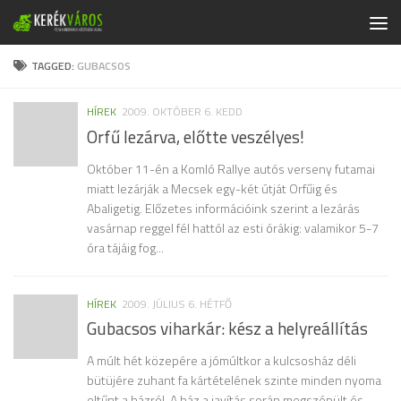
Skip to content
TAGGED:
GUBACSOS
HÍREK
2009. OKTÓBER 6. KEDD
Orfű lezárva, előtte veszélyes!
Október 11-én a Komló Rallye autós verseny futamai
miatt lezárják a Mecsek egy-két útját Orfűig és
Abaligetig. Előzetes információink szerint a lezárás
vasárnap reggel fél hattól az esti órákig: valamikor 5-7
óra tájáig fog...
HÍREK
2009. JÚLIUS 6. HÉTFŐ
Gubacsos viharkár: kész a helyreállítás
A múlt hét közepére a jómúltkor a kulcsosház déli
bütüjére zuhant fa kártételének szinte minden nyoma
eltűnt a házról. A ház a javítás során megszépült és