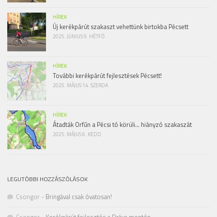
HÍREK
Új kerékpárút szakaszt vehettünk birtokba Pécsett
2025. JÚNIUS 9. HÉTFŐ
HÍREK
További kerékpárút fejlesztések Pécsett!
2025. MÁJUS 14. SZERDA
HÍREK
Átadták Orfűn a Pécsi tó körüli… hiányzó szakaszát
2025. MÁJUS 6. KEDD
LEGUTÓBBI HOZZÁSZÓLÁSOK
Csongor
-
Bringával csak óvatosan!
Csongor
-
Kerékpárút fejlesztés a Dráva mentén