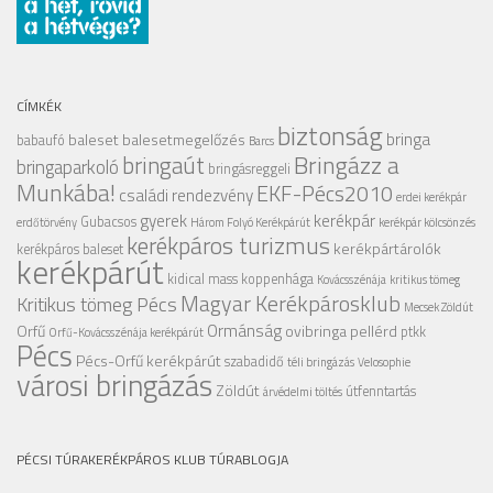
CÍMKÉK
biztonság
bringa
baleset
balesetmegelőzés
babaufó
Barcs
Bringázz a
bringaút
bringaparkoló
bringásreggeli
Munkába!
EKF-Pécs2010
családi rendezvény
erdei kerékpár
gyerek
kerékpár
Gubacsos
erdőtörvény
Három Folyó Kerékpárút
kerékpár kölcsönzés
kerékpáros turizmus
kerékpártárolók
kerékpáros baleset
kerékpárút
kidical mass
koppenhága
Kovácsszénája
kritikus tömeg
Magyar Kerékpárosklub
Kritikus tömeg Pécs
Mecsek Zöldút
Ormánság
Orfű
ovibringa
pellérd
ptkk
Orfű-Kovácsszénája kerékpárút
Pécs
Pécs-Orfű kerékpárút
szabadidő
téli bringázás
Velosophie
városi bringázás
Zöldút
útfenntartás
árvédelmi töltés
PÉCSI TÚRAKERÉKPÁROS KLUB TÚRABLOGJA