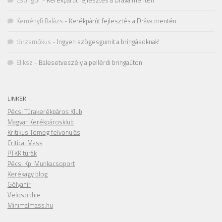
Keményfi Balázs
-
Kerékpárút fejlesztés a Dráva mentén
törzsmókus
-
Ingyen szögesgumit a bringásoknak!
Eliksz
-
Balesetveszély a pellérdi bringaúton
LINKEK
Pécsi Túrakerékpáros Klub
Magyar Kerékpárosklub
Kritikus Tömeg felvonulás
Critical Mass
PTKK túrák
Pécsi Kp. Munkacsoport
Kerékagy blog
Gólyahír
Velosophie
Minimalmass.hu