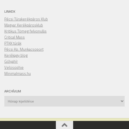
LINKEK
Pécsi Túrakerékpáros Klub
Magyar Kerékpárosklub
Kritikus Tömeg felvonulás
Critical Mass
PTKK túrák
Pécsi Kp. Munkacsoport
Kerékagy blog
Gólyahír
Velosophie
Minimalmass.hu
ARCHÍVUM
Archívum