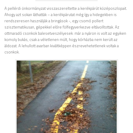
A pellérdi önkormányzat visszaszereltette a kerékpárút középoszlopait.
Ahogy azt sokan láthatták – a kerékpárutat még így a hidegekben is
rendszeresen használják a bringások -, egy csomó pollert
szisztematikusan, gépekkel előre fölfegyverkezve eltávolítottak. Az
ottmaradó csonkok balesetveszélyesek: már a nyáron is volt az egyiken
komoly bukás, csak a véletlenen múlt, hogy kórházba nem került az
áldozat. A lehullott avarban kiváltképpen észrevehetetlenek voltak a
csonkok.