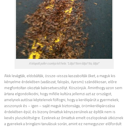
A lelopott poller csonkja két hete. "Látja? Nem látja? Na, látja!"
Akik levágták, eldobálták, össze-vissza kaszabolták őket, a maguk kis
kényelme érdekében (vadászat, falopás, ilyesmi) szándékosan, előre
megfontoltan okoztak balesetveszélyt. Köszönjük. Aminthogy azon sem
ártana elgondolkodni, hogy miféle kultúra jellemzi azt az országot,
amelynek autósai képtelenek fölfogni, hogy a kerékpárút a gyermekek,
asszonyok és – igen – saját maguk biztonsága, örömkerékpározása
érdekében épül, és bizony őmiattuk kényszerülnek az építők nem is
kevés pluszköltségre. Ezeknek az őmiattuk emelt oszlopoknak ütköznek
a gyerekek a bringázni tanulásuk során, amint ez nemegyszer előfordult