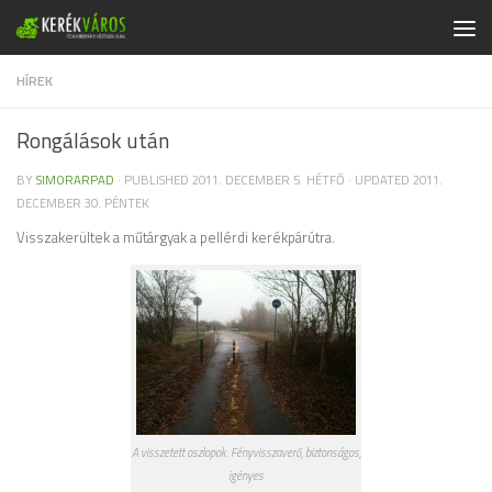
Skip to content
HÍREK
Rongálások után
BY
SIMORARPAD
· PUBLISHED
2011. DECEMBER 5. HÉTFŐ
· UPDATED
2011.
DECEMBER 30. PÉNTEK
Visszakerültek a műtárgyak a pellérdi kerékpárútra.
A visszetett oszlopok. Fényvisszaverő, biztonságos,
igényes