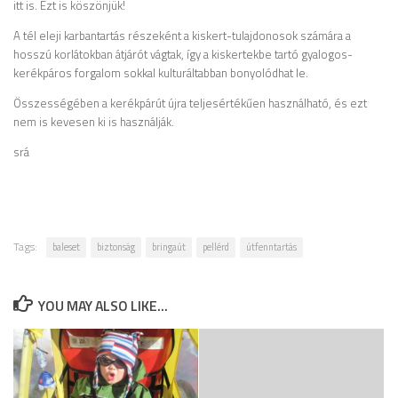
itt is. Ezt is köszönjük!
A tél eleji karbantartás részeként a kiskert-tulajdonosok számára a
hosszú korlátokban átjárót vágtak, így a kiskertekbe tartó gyalogos-
kerékpáros forgalom sokkal kulturáltabban bonyolódhat le.
Összességében a kerékpárút újra teljesértékűen használható, és ezt
nem is kevesen ki is használják.
srá
Tags:
baleset
biztonság
bringaút
pellérd
útfenntartás
YOU MAY ALSO LIKE...