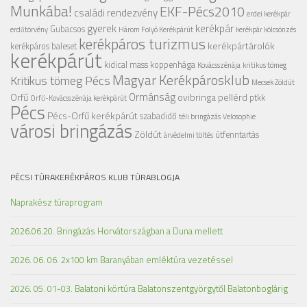
Munkába!
EKF-Pécs2010
családi rendezvény
erdei kerékpár
gyerek
kerékpár
Gubacsos
erdőtörvény
Három Folyó Kerékpárút
kerékpár kölcsönzés
kerékpáros turizmus
kerékpártárolók
kerékpáros baleset
kerékpárút
kidical mass
koppenhága
Kovácsszénája
kritikus tömeg
Magyar Kerékpárosklub
Kritikus tömeg Pécs
Mecsek Zöldút
Ormánság
Orfű
ovibringa
pellérd
ptkk
Orfű-Kovácsszénája kerékpárút
Pécs
Pécs-Orfű kerékpárút
szabadidő
téli bringázás
Velosophie
városi bringázás
Zöldút
útfenntartás
árvédelmi töltés
PÉCSI TÚRAKERÉKPÁROS KLUB TÚRABLOGJA
Naprakész túraprogram
2026.06.20. Bringázás Horvátországban a Duna mellett
2026. 06. 06. 2x100 km Baranyában emléktúra vezetéssel
2026. 05. 01-03. Balatoni körtúra Balatonszentgyörgytől Balatonboglárig