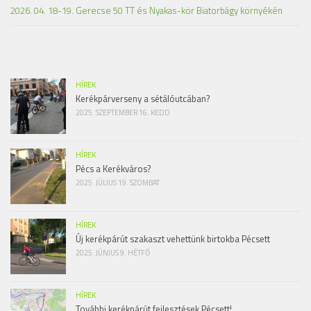
2026. 04. 18-19. Gerecse 50 TT és Nyakas-kör Biatorbágy környékén
HÍREK
Kerékpárverseny a sétálóutcában?
2025. SZEPTEMBER 16. KEDD
HÍREK
Pécs a Kerékváros?
2025. JÚLIUS 19. SZOMBAT
HÍREK
Új kerékpárút szakaszt vehettünk birtokba Pécsett
2025. JÚNIUS 9. HÉTFŐ
HÍREK
További kerékpárút fejlesztések Pécsett!