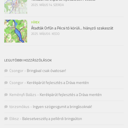
2025. MÁJUS 14. SZERDA
HÍREK
Átadták Orfűn a Pécsi tó körüli… hiányzó szakaszát
2025. MÁJUS 6. KEDD
LEGUTÓBBI HOZZÁSZÓLÁSOK
Csongor
-
Bringával csak óvatosan!
Csongor
-
Kerékpárút fejlesztés a Dráva mentén
Keményfi Balázs
-
Kerékpárút fejlesztés a Dráva mentén
törzsmókus
-
Ingyen szögesgumit a bringásoknak!
Eliksz
-
Balesetveszély a pellérdi bringaúton