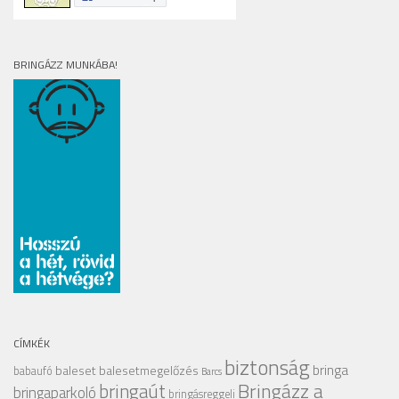
BRINGÁZZ MUNKÁBA!
CÍMKÉK
biztonság
bringa
baleset
balesetmegelőzés
babaufó
Barcs
Bringázz a
bringaút
bringaparkoló
bringásreggeli