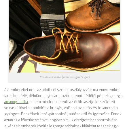
Kommentár nélkül (forrás: bikegirls.blog.hu)
Az embereket nem az adott cél szerint osztályozzák: ma ennyi ember
tart a bolt felé, délután annyi akar moziba menni, hétfőtől péntekig megint
amannyi suliba
, hanem mintha mindenki az örök kasztjellel született
volna: küllővel a homlokán a bringás, volánnal az autós és bakanccsal a
gyalogos. Beszélnek kerékpárosokról, autósokról és így tovább. Ennek
aztán az a következménye, hogy az általuk elszigetelt csoportokként
elképzelt emberek közül a leghangosabbaknak időnként tesznek egy-