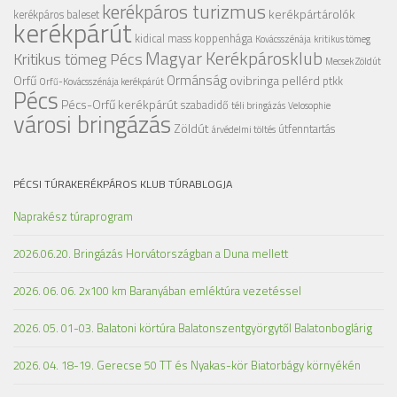
kerékpáros turizmus
kerékpártárolók
kerékpáros baleset
kerékpárút
kidical mass
koppenhága
Kovácsszénája
kritikus tömeg
Magyar Kerékpárosklub
Kritikus tömeg Pécs
Mecsek Zöldút
Ormánság
Orfű
ovibringa
pellérd
ptkk
Orfű-Kovácsszénája kerékpárút
Pécs
Pécs-Orfű kerékpárút
szabadidő
téli bringázás
Velosophie
városi bringázás
Zöldút
útfenntartás
árvédelmi töltés
PÉCSI TÚRAKERÉKPÁROS KLUB TÚRABLOGJA
Naprakész túraprogram
2026.06.20. Bringázás Horvátországban a Duna mellett
2026. 06. 06. 2x100 km Baranyában emléktúra vezetéssel
2026. 05. 01-03. Balatoni körtúra Balatonszentgyörgytől Balatonboglárig
2026. 04. 18-19. Gerecse 50 TT és Nyakas-kör Biatorbágy környékén