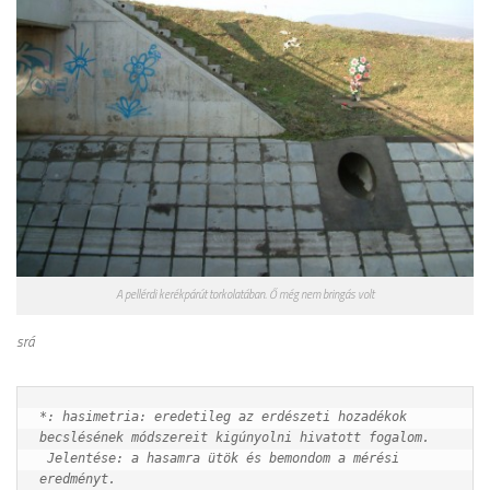
A pellérdi kerékpárút torkolatában. Ő még nem bringás volt
srá
*: hasimetria: eredetileg az erdészeti hozadékok 
becslésének módszereit kigúnyolni hivatott fogalom. 

 Jelentése: a hasamra ütök és bemondom a mérési 
eredményt.
