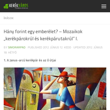
Skip to content
ÍRÁSOK
Hány forint egy emberélet? – Mozaikok
„kerékpárokrúl és kerékpárutakrúl” I.
BY
SIMORARPAD
· PUBLISHED
2012. JÚNIUS 12. KEDD
· UPDATED
2012. JÚNIUS
18. HÉTFŐ
1. A Janus-arcú kerékpár és az ő útjai