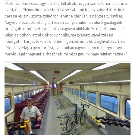
kitekintenének csak egy kicsit is, láthatnák, hogy a szelíd turizmus príma
üzlet, és néhány okos kulcsberuházással, amit teljes szívvel föl is kell
persze vállalni, szinte zsinóron lehetne idehúzni a pénzes turistákat.
Nagyépítkezésekkel aligha, hiszen az ilyesmiben a nálunk gazdagabb
országok természetesen sokkal nagyvonalúbbak, és minek jönne ide
valaki az otthoni attrakciók provinciális, megkésett utánérzéseit
nézegetni. Pár jót tekerni ellenben igen. És noha kétségkívül bizarr, de
létező üzletág a nyomortúra, az azonban nagyon nem mindegy, hogy
melyik végén vagyunk a látcsőnek: mi nézegetünk, vagy minket néznek?