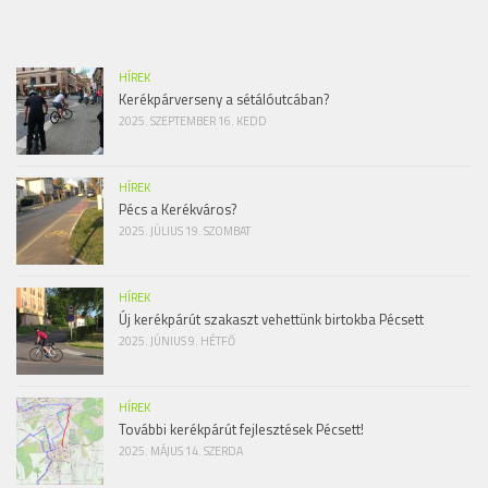
HÍREK
Kerékpárverseny a sétálóutcában?
2025. SZEPTEMBER 16. KEDD
HÍREK
Pécs a Kerékváros?
2025. JÚLIUS 19. SZOMBAT
HÍREK
Új kerékpárút szakaszt vehettünk birtokba Pécsett
2025. JÚNIUS 9. HÉTFŐ
HÍREK
További kerékpárút fejlesztések Pécsett!
2025. MÁJUS 14. SZERDA