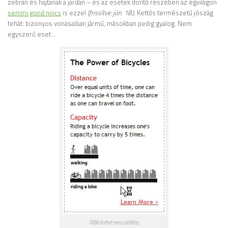
zebrán és hajtanak a járdán – és az esetek döntő részében az égvilágon
semmi gond nincs
is ezzel
(frissítve: jún. 18.)
. Kettős természetű jószág
tehát: bizonyos vonásaiban jármű, másokban pedig gyalog. Nem
egyszerű eset…
Több terhet messzebbre.