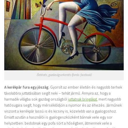
Életérzés, gazdaságserkentés (forrás: facebook)
A kerékpár fura egy jószág
. Gyorsít az ember életén és nagyobb terhek
távolabbra juttatásában segít neki – tehát jármű. Annyira az, hogy a
harmadik világba sok gazdag országból
juttatnak bringákat
, mert nagyobb
hatósugara segít, hogy mérséklődjön a nyomor és az éhezés. Járműnek
viszont a kerékpár lassú is és kicsiny is, közelebb van a gyalogoshoz.
Emiatt azután a használói is gyalogeszközként bánnak vele egy sor
helyzetben: bedobnak egy pofa sört a hőségben, átmennek vele a