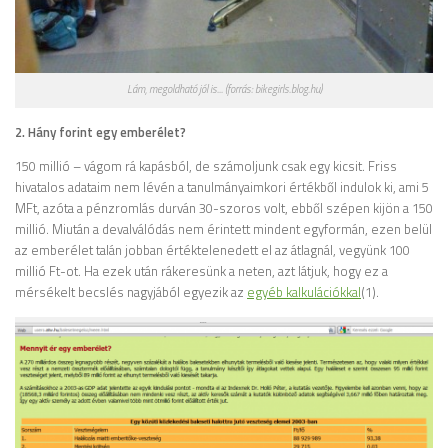
Lám, megoldható jól is... (forrás: bikegirls.blog.hu)
2. Hány forint egy emberélet?
150 millió – vágom rá kapásból, de számoljunk csak egy kicsit. Friss
hivatalos adataim nem lévén a tanulmányaimkori értékből indulok ki, ami 5
MFt, azóta a pénzromlás durván 30-szoros volt, ebből szépen kijön a 150
millió. Miután a devalválódás nem érintett mindent egyformán, ezen belül
az emberélet talán jobban értéktelenedett el az átlagnál, vegyünk 100
millió Ft-ot. Ha ezek után rákeresünk a neten, azt látjuk, hogy ez a
mérsékelt becslés nagyjából egyezik az
egyéb kalkulációkkal
(1).