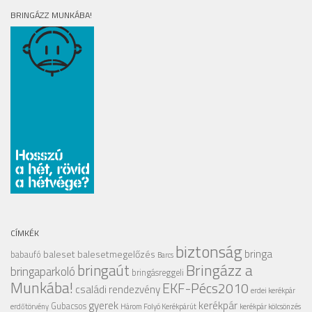
BRINGÁZZ MUNKÁBA!
CÍMKÉK
biztonság
bringa
baleset
balesetmegelőzés
babaufó
Barcs
Bringázz a
bringaút
bringaparkoló
bringásreggeli
Munkába!
EKF-Pécs2010
családi rendezvény
erdei kerékpár
gyerek
kerékpár
Gubacsos
erdőtörvény
Három Folyó Kerékpárút
kerékpár kölcsönzés