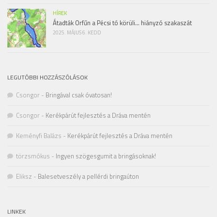
HÍREK
Átadták Orfűn a Pécsi tó körüli… hiányzó szakaszát
2025. MÁJUS 6. KEDD
LEGUTÓBBI HOZZÁSZÓLÁSOK
Csongor
-
Bringával csak óvatosan!
Csongor
-
Kerékpárút fejlesztés a Dráva mentén
Keményfi Balázs
-
Kerékpárút fejlesztés a Dráva mentén
törzsmókus
-
Ingyen szögesgumit a bringásoknak!
Eliksz
-
Balesetveszély a pellérdi bringaúton
LINKEK