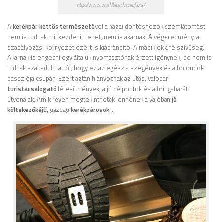
http://www.worldbicyclerelief.org/
A
kerékpár kettős természeté
vel a hazai döntéshozók szemlátomást
nem is tudnak mit kezdeni. Lehet, nem is akarnak. A végeredmény, a
szabályozási környezet ezért is kiábrándító. A másik ok a félszívűség.
Akarnak is engedni egy általuk nyomasztónak érzett igénynek, de nem is
tudnak szabadulni attól, hogy ez az egész a szegények és a bolondok
passziója csupán. Ezért aztán hiányoznak az ütős, valóban
turistacsalogató
létesítmények, a jó célpontok és a bringabarát
útvonalak. Amik révén megtekinthetők lennének a valóban
jó
költekezőkéjű,
gazdag
kerékpárosok
…