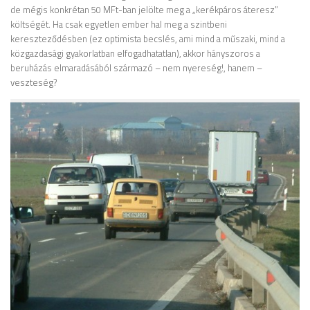
de mégis konkrétan 50 MFt-ban jelölte meg a „kerékpáros áteresz”
költségét. Ha csak egyetlen ember hal meg a szintbeni
kereszteződésben (ez optimista becslés, ami mind a műszaki, mind a
közgazdasági gyakorlatban elfogadhatatlan), akkor hányszoros a
beruházás elmaradásából származó – nem nyereség!, hanem –
veszteség?