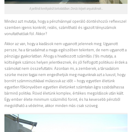
A pellérdi kerékpárút torkolatában. Derűs képek anyukáknak...
Mindez azt mutatja, hogy a pénzhiánnyal operáló döntéshozói reflexszel
szemben igenis konkrét, reális, számítható és igazolt tényszámok
vonultathatóak föl. Akkor?
Akkor az van, hogy a kiadások nem ugyanott jelennek meg. Ugyanott
persze, ha a társadalmat a maga egészében tekintem, de nem ugyanott a
pénzügyi gyakorlatban. Ahogy a hivatkozott számítás
(1)
is mutatja, a
költségek számos helyen jelentkeznek, és jól felfogott politikusi érdek a
számokat nem összefuttatni. Azonban mi, a zemberek, a társadalom
szürke mezei tagjai nem engedhetjük meg magunknak azt a luxust, hogy
bornírt számmisztikával múlassuk az időt – hogy egyetlen életünk
egyetlen főkönyvében egyetlen életünket számtalan ágra szabdalhassa
bárminő politika. Rövid életünk komplex, értékes megoldások után kiált.
Egy ember élete minimum százmillió forint, és ha kevesebb pénzből
megoldható a védelme, akkor minden más csak szöveg.