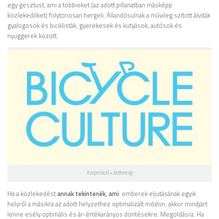
egy gesztust, ami a többieket (az adott pillanatban másképp
közlekedőket) folytonosan hergeli. Állandósulnak a művileg szított álviták
gyalogosok és biciklisták, gyerekesek és kutyások, autósok és
nyuggerek között.
Kooperáció = biztonság
Ha a közlekedést
annak tekintenék, ami
: emberek eljutásának egyik
helyről a másikra az adott helyzethez optimalizált módon, akkor mindjárt
lenne esély optimális és ár-értékarányos döntésekre. Megoldásra. Ha