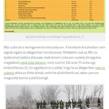
Egy baleset költségei és a költségek megoszlása (forrás: 1)
Más számok is keringenek természetesen. A kisebbek érezhetően nem
vágnak egybe az átlagember becsléseivel. Példaként csak az M6-os
építésének halálos áldozatai miatt kimért cinikusan csekély bírságokon
megütköző
egyik írást idézem
, mely szerint 330 ezer Ft volna egy
emberélet ára (2). Ez egyúttal arra is példa, hogy ha az átlagember
nem is
számol
utána az élete árának, azért ha alulértékelik azt, akkor persze
megszólal benne a jelzőcsengő.