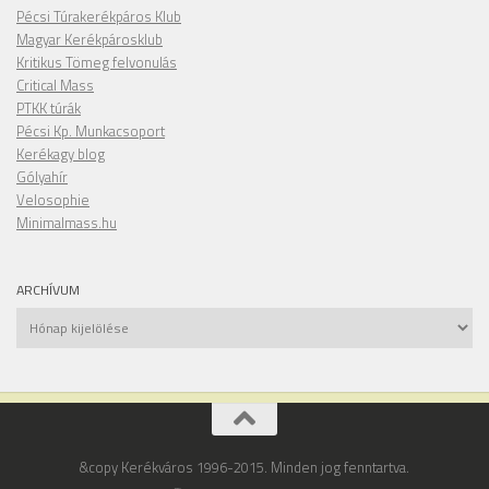
Pécsi Túrakerékpáros Klub
Magyar Kerékpárosklub
Kritikus Tömeg felvonulás
Critical Mass
PTKK túrák
Pécsi Kp. Munkacsoport
Kerékagy blog
Gólyahír
Velosophie
Minimalmass.hu
ARCHÍVUM
Archívum
&copy Kerékváros 1996-2015. Minden jog fenntartva.