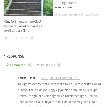
már megépítették a
kerékpárutakat!
2011. SZEPTEMBER 24. SZOMBAT
Hány forint egy emberélet? –
Mozaikok „kerékpárokrúl és
kerékpárutakrúl” II.
2012. JÚLIUS 2. HÉTFŐ
1 RESPONSE
Comments
1
Pingbacks
0
Csitkei Tibor
2012. június 13. szerda 22:56
Az egész kommentár a kerékpárosokról, kerékpár utakról, az
autósokrol, a hiányos, vagy egyáltalán nem létező kerékpár
utakról, megfelel a valóságnak, és tökéleteen igaz. Velünk
kerékpárosokkal a kutya törőddik, de azzal meg senki. Azt