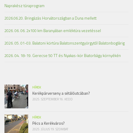
Naprakész túraprogram
2026.06.20. Bringázás Horvátországban a Duna mellett
2026. 06. 06. 2x100 km Baranyában emléktúra vezetéssel
2026. 05. 01-03. Balatoni körtúra Balatonszentgyörgytől Balatonboglárig
2026. 04. 18-19. Gerecse 50 TT és Nyakas-kör Biatorbágy környékén
HÍREK
Kerékpárverseny a sétálóutcában?
2025. SZEPTEMBER 16. KEDD
HÍREK
Pécs a Kerékváros?
2025. JÚLIUS 19. SZOMBAT