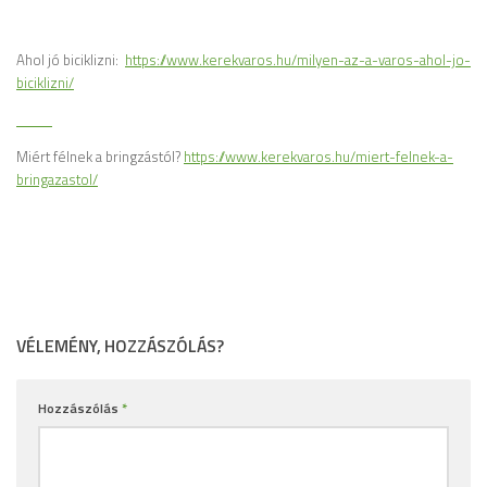
Ahol jó biciklizni:
https://www.kerekvaros.hu/milyen-az-a-varos-ahol-jo-
biciklizni/
Miért félnek a bringzástól?
https://www.kerekvaros.hu/miert-felnek-a-
bringazastol/
VÉLEMÉNY, HOZZÁSZÓLÁS?
Hozzászólás
*