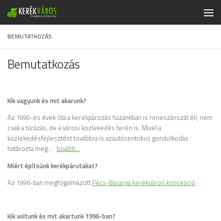
Skip to content
BEMUTATKOZÁS
Bemutatkozás
Kik vagyunk és mit akarunk?
Az 1990-es évek óta a kerékpározás hazánkban is reneszánszát éli, nem
csak a túrázás, de a városi közlekedés terén is. Mivel a
közlekedésfejlesztést továbbra is azautócentrikus gondolkodás
határozta meg…
tovább…
Miért építsünk kerékpárutakat?
Az 1996-ban megfogalmazott
Pécs-Baranya kerékpáros koncepció
Kik voltunk és mit akartunk 1996-ban?