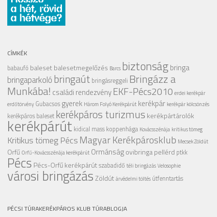
CÍMKÉK
biztonság
bringa
baleset
balesetmegelőzés
babaufó
Barcs
Bringázz a
bringaút
bringaparkoló
bringásreggeli
Munkába!
EKF-Pécs2010
családi rendezvény
erdei kerékpár
gyerek
kerékpár
Gubacsos
erdőtörvény
Három Folyó Kerékpárút
kerékpár kölcsönzés
kerékpáros turizmus
kerékpártárolók
kerékpáros baleset
kerékpárút
kidical mass
koppenhága
Kovácsszénája
kritikus tömeg
Magyar Kerékpárosklub
Kritikus tömeg Pécs
Mecsek Zöldút
Ormánság
Orfű
ovibringa
pellérd
ptkk
Orfű-Kovácsszénája kerékpárút
Pécs
Pécs-Orfű kerékpárút
szabadidő
téli bringázás
Velosophie
városi bringázás
Zöldút
útfenntartás
árvédelmi töltés
PÉCSI TÚRAKERÉKPÁROS KLUB TÚRABLOGJA