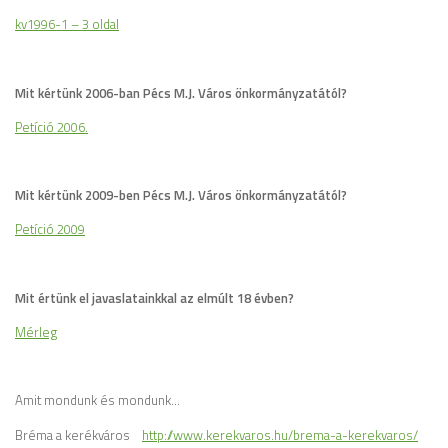
kv1996-1 – 3 oldal
Mit kértünk 2006-ban Pécs M.J. Város önkormányzatától?
Petíció 2006.
Mit kértünk 2009-ben Pécs M.J. Város önkormányzatától?
Petíció 2009
Mit értünk el javaslatainkkal az elmúlt 18 évben?
Mérleg
Amit mondunk és mondunk…
Bréma a kerékváros
http
://www.kerekvaros.hu/brema-a-kerekvaros/