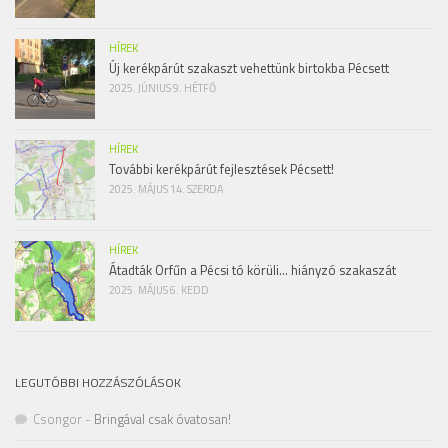
HÍREK
Új kerékpárút szakaszt vehettünk birtokba Pécsett
2025. JÚNIUS 9. HÉTFŐ
HÍREK
További kerékpárút fejlesztések Pécsett!
2025. MÁJUS 14. SZERDA
HÍREK
Átadták Orfűn a Pécsi tó körüli… hiányzó szakaszát
2025. MÁJUS 6. KEDD
LEGUTÓBBI HOZZÁSZÓLÁSOK
Csongor
-
Bringával csak óvatosan!