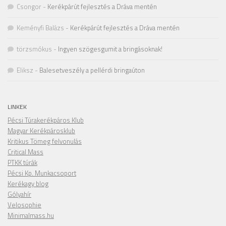
Csongor
-
Kerékpárút fejlesztés a Dráva mentén
Keményfi Balázs
-
Kerékpárút fejlesztés a Dráva mentén
törzsmókus
-
Ingyen szögesgumit a bringásoknak!
Eliksz
-
Balesetveszély a pellérdi bringaúton
LINKEK
Pécsi Túrakerékpáros Klub
Magyar Kerékpárosklub
Kritikus Tömeg felvonulás
Critical Mass
PTKK túrák
Pécsi Kp. Munkacsoport
Kerékagy blog
Gólyahír
Velosophie
Minimalmass.hu