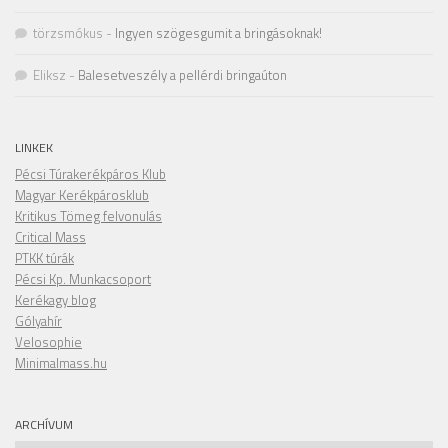
törzsmókus
-
Ingyen szögesgumit a bringásoknak!
Eliksz
-
Balesetveszély a pellérdi bringaúton
LINKEK
Pécsi Túrakerékpáros Klub
Magyar Kerékpárosklub
Kritikus Tömeg felvonulás
Critical Mass
PTKK túrák
Pécsi Kp. Munkacsoport
Kerékagy blog
Gólyahír
Velosophie
Minimalmass.hu
ARCHÍVUM