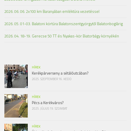
2026. 06. 06. 2x100 km Baranyában emléktúra vezetéssel
2026. 05. 01-03. Balatoni körtúra Balatonszentgyörgytől Balatonboglárig
2026. 04. 18-19. Gerecse 50 TT és Nyakas-kör Biatorbágy környékén
HÍREK
Kerékpárverseny a sétálóutcában?
2025. SZEPTEMBER 16. KEDD
HÍREK
Pécs a Kerékváros?
2025. JÚLIUS 19. SZOMBAT
HÍREK