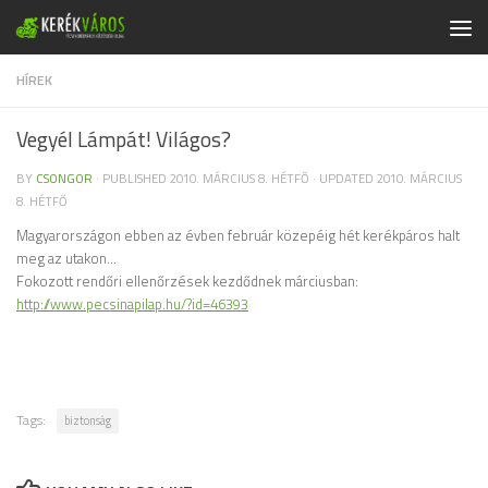
Skip to content
HÍREK
Vegyél Lámpát! Világos?
BY
CSONGOR
· PUBLISHED
2010. MÁRCIUS 8. HÉTFŐ
· UPDATED
2010. MÁRCIUS
8. HÉTFŐ
Magyarországon ebben az évben február közepéig hét kerékpáros halt
meg az utakon…
Fokozott rendőri ellenőrzések kezdődnek márciusban:
http://www.pecsinapilap.hu/?id=46393
Tags:
biztonság