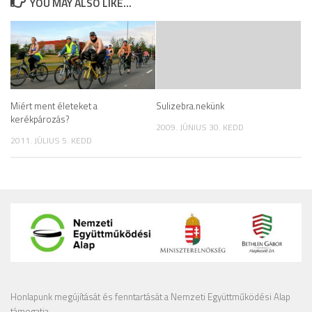
YOU MAY ALSO LIKE...
Miért ment életeket a
Sulizebra.nekünk
kerékpározás?
2009. JÚNIUS 30. KEDD
2011. JÚLIUS 5. KEDD
Honlapunk megújítását és fenntartását a Nemzeti Együttműködési Alap
támogatja