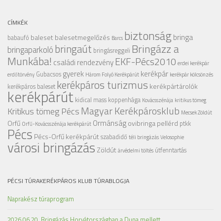
CÍMKÉK
biztonság
bringa
baleset
balesetmegelőzés
babaufó
Barcs
Bringázz a
bringaút
bringaparkoló
bringásreggeli
Munkába!
EKF-Pécs2010
családi rendezvény
erdei kerékpár
gyerek
kerékpár
Gubacsos
erdőtörvény
Három Folyó Kerékpárút
kerékpár kölcsönzés
kerékpáros turizmus
kerékpártárolók
kerékpáros baleset
kerékpárút
kidical mass
koppenhága
Kovácsszénája
kritikus tömeg
Magyar Kerékpárosklub
Kritikus tömeg Pécs
Mecsek Zöldút
Ormánság
Orfű
ovibringa
pellérd
ptkk
Orfű-Kovácsszénája kerékpárút
Pécs
Pécs-Orfű kerékpárút
szabadidő
téli bringázás
Velosophie
városi bringázás
Zöldút
útfenntartás
árvédelmi töltés
PÉCSI TÚRAKERÉKPÁROS KLUB TÚRABLOGJA
Naprakész túraprogram
2026.06.20. Bringázás Horvátországban a Duna mellett