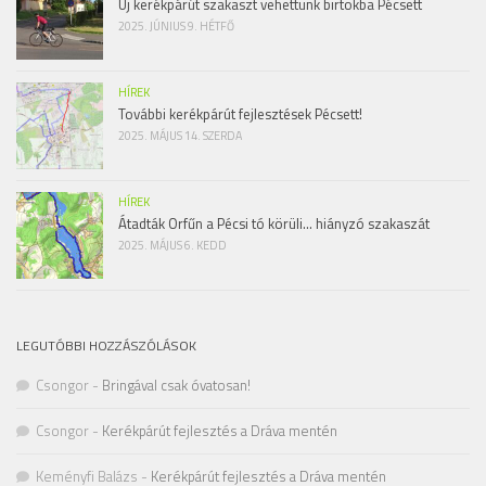
Új kerékpárút szakaszt vehettünk birtokba Pécsett
2025. JÚNIUS 9. HÉTFŐ
HÍREK
További kerékpárút fejlesztések Pécsett!
2025. MÁJUS 14. SZERDA
HÍREK
Átadták Orfűn a Pécsi tó körüli… hiányzó szakaszát
2025. MÁJUS 6. KEDD
LEGUTÓBBI HOZZÁSZÓLÁSOK
Csongor
-
Bringával csak óvatosan!
Csongor
-
Kerékpárút fejlesztés a Dráva mentén
Keményfi Balázs
-
Kerékpárút fejlesztés a Dráva mentén