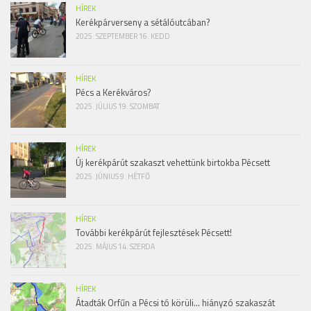
HÍREK
Kerékpárverseny a sétálóutcában?
2025. SZEPTEMBER 16. KEDD
HÍREK
Pécs a Kerékváros?
2025. JÚLIUS 19. SZOMBAT
HÍREK
Új kerékpárút szakaszt vehettünk birtokba Pécsett
2025. JÚNIUS 9. HÉTFŐ
HÍREK
További kerékpárút fejlesztések Pécsett!
2025. MÁJUS 14. SZERDA
HÍREK
Átadták Orfűn a Pécsi tó körüli… hiányzó szakaszát