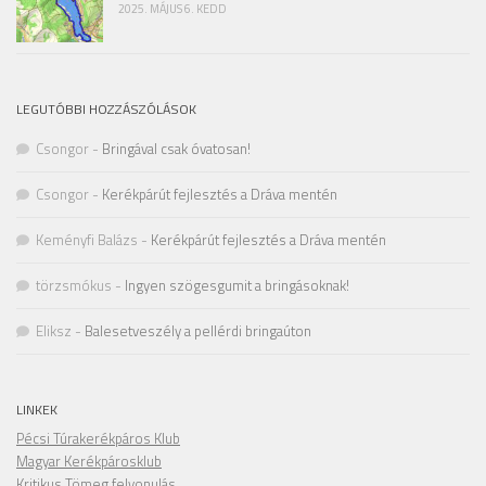
2025. MÁJUS 6. KEDD
LEGUTÓBBI HOZZÁSZÓLÁSOK
Csongor
-
Bringával csak óvatosan!
Csongor
-
Kerékpárút fejlesztés a Dráva mentén
Keményfi Balázs
-
Kerékpárút fejlesztés a Dráva mentén
törzsmókus
-
Ingyen szögesgumit a bringásoknak!
Eliksz
-
Balesetveszély a pellérdi bringaúton
LINKEK
Pécsi Túrakerékpáros Klub
Magyar Kerékpárosklub
Kritikus Tömeg felvonulás