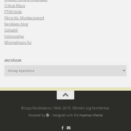
Critical Mass
PTKK túrák
Pécsi Kp. Munkacsoport
Kerékagy blog
Gólyahír
Velosophie
Minimalmass.hu
ARCHÍVUM
Archívum
&copy Kerékváros 1996-2015. Minden jog fenntartva.
Powered by
- Designed with the
Hueman theme