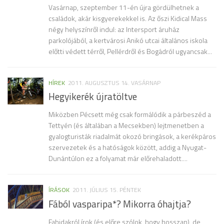
Vasárnap, szeptember 11-én újra gördülhetnek a
családok, akár kisgyerekekkel is. Az őszi Kidical Mass
négy helyszínről indul: az Intersport áruház
parkolójából, a kertvárosi Anikó utcai általános iskola
előtti védett térről, Pellérdről és Bogádról ugyancsak...
HÍREK
2011. AUGUSZTUS 14. VASÁRNAP
Hegyikerék újratöltve
Miközben Pécsett még csak formálódik a párbeszéd a
Tettyén (és általában a Mecsekben) lejtmenetben a
gyalogturisták riadalmát okozó bringások, a kerékpáros
szervezetek és a hatóságok között, addig a Nyugat-
Dunántúlon ez a folyamat már előrehaladott....
ÍRÁSOK
2011. JÚLIUS 15. PÉNTEK
Fából vasparipa*? Mikorra óhajtja?
Fahidakról írok (és előre szólok, hogy hosszan), de