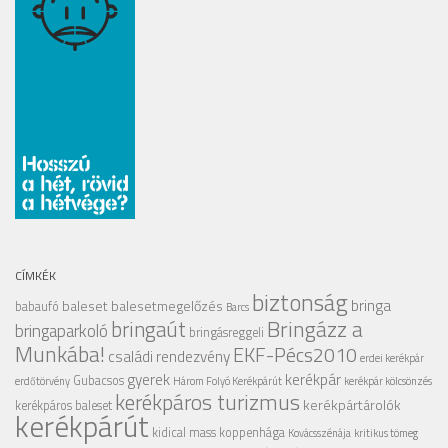
CÍMKÉK
biztonság
bringa
baleset
balesetmegelőzés
babaufó
Barcs
Bringázz a
bringaút
bringaparkoló
bringásreggeli
Munkába!
EKF-Pécs2010
családi rendezvény
erdei kerékpár
gyerek
kerékpár
Gubacsos
erdőtörvény
Három Folyó Kerékpárút
kerékpár kölcsönzés
kerékpáros turizmus
kerékpártárolók
kerékpáros baleset
kerékpárút
kidical mass
koppenhága
Kovácsszénája
kritikus tömeg