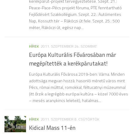
kerékpárút-projekt tervegyeztetése. Szept. 21.:
Peace-Pace-Pécs projekt fóruma, PTE fenntartható
Fejlődésért Szakkollégium. Szept. 22.: Autómentes
Nap, Kossuth tér – Rákóczi út fele. Szept. 25.: 500
méter, Rákóczi út, egész nap...
HÍREK
2011. SZEPTEMBER 24. SZOMBAT
Európa Kulturális Fővárosában már
megépítették a kerékpárutakat!
Európa Kulturális Fővárosa 2019-ben: Várna. Minden
adottsága megvan hozzá: hasonló méretű város mint
Pécs, római múlttal, romokkal, féltucatnyi múzeummal
(itt őrzik a legrégibb európai kultúra – közel 7000 éves
– mesés aranykincs leleteit), hatalmas...
HÍREK
2011. SZEPTEMBER 8. CSÜTÖRTÖK
Kidical Mass 11-én