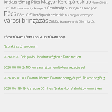
Magyar Kerékpárosklub
Kritikus tömeg Pécs
Mecsek Zöldút
Ormánság
Orfű
ovibringa
pellérd
ptkk
Orfű-Kovácsszénája kerékpárút
Pécs
Pécs-Orfű kerékpárút
szabadidő
téli bringázás
Velosophie
városi bringázás
Zöldút
útfenntartás
árvédelmi töltés
PÉCSI TÚRAKERÉKPÁROS KLUB TÚRABLOGJA
Naprakész túraprogram
2026.06.20. Bringázás Horvátországban a Duna mellett
2026. 06. 06. 2x100 km Baranyában emléktúra vezetéssel
2026. 05. 01-03. Balatoni körtúra Balatonszentgyörgytől Balatonboglárig
2026. 04. 18-19. Gerecse 50 TT és Nyakas-kör Biatorbágy környékén