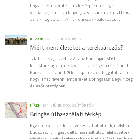
hogy miként kerül ide a fakerékpár (mint light
vasparipa, aminek a lényege a vaskarika, ezúttal fából),
az is ki fog derülni. A híd nem csak közlekedési...
ÍRÁSOK
2011. JÚLIUS 5. KEDD
Miért ment életeket a kerékpározás?
Találtunk egy cikket az Allianz honlapján. Mást
kerestünk ugyan, de jó volt erre az írásra rátalálni. Thilo
Kunzemann izlandi (!) kerékpárosokat faggatott arról,
hogy lehet rávenni embereket a bringázásra egy hideg
és esős országban,...
HÍREK
2011. JÚNIUS 30. CSÜTÖRTÖK
Bringás úthasználati térkép
Egy érdekes kezdeményezésbe botlottunk, melyben a
budapesti bringások által használt útvonalakat vitték
térképre: Kicsit részletesebben ír róla a Kerékagy blog,