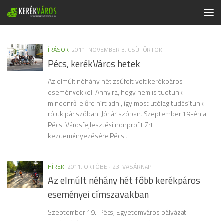
Skip to content
ÍRÁSOK
2011. NOVEMBER 3. CSÜTÖRTÖK
Pécs, kerékVáros hetek
Az elmúlt néhány hét zsúfolt volt kerékpáros-
eseményekkel. Annyira, hogy nem is tudtunk
mindenről előre hírt adni, így most utólag tudósítunk
róluk pár szóban. Jópár szóban. Szeptember 19-én a
Pécsi Városfejlesztési nonprofit Zrt.
kezdeményezésére Pécs...
HÍREK
2011. OKTÓBER 23. VASÁRNAP
Az elmúlt néhány hét főbb kerékpáros
eseményei címszavakban
Szeptember 19.: Pécs, Egyetemváros pályázati