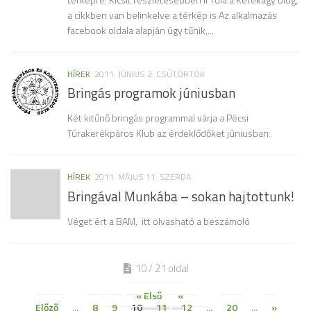
a cikkben van belinkelve a térkép is Az alkalmazás
facebook oldala alapján úgy tűnik,...
HÍREK
2011. JÚNIUS 2. CSÜTÖRTÖK
Bringás programok júniusban
Két kitűnő bringás programmal várja a Pécsi
Túrakerékpáros Klub az érdeklődőket júniusban.
HÍREK
2011. MÁJUS 11. SZERDA
Bringával Munkába – sokan hajtottunk!
Véget ért a BAM, itt olvasható a beszámoló
10 / 21 oldal
« Első
«
Előző
...
8
9
10
11
12
...
20
...
»