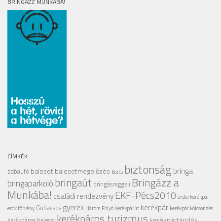
BRINGÁZZ MUNKÁBA!
CÍMKÉK
biztonság
bringa
baleset
balesetmegelőzés
babaufó
Barcs
Bringázz a
bringaút
bringaparkoló
bringásreggeli
Munkába!
EKF-Pécs2010
családi rendezvény
erdei kerékpár
gyerek
kerékpár
Gubacsos
erdőtörvény
Három Folyó Kerékpárút
kerékpár kölcsönzés
kerékpáros turizmus
kerékpártárolók
kerékpáros baleset