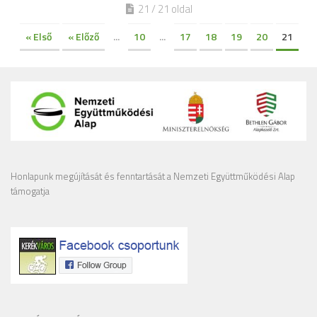
21 / 21 oldal
« Első
« Előző
...
10
...
17
18
19
20
21
Honlapunk megújítását és fenntartását a Nemzeti Együttműködési Alap
támogatja