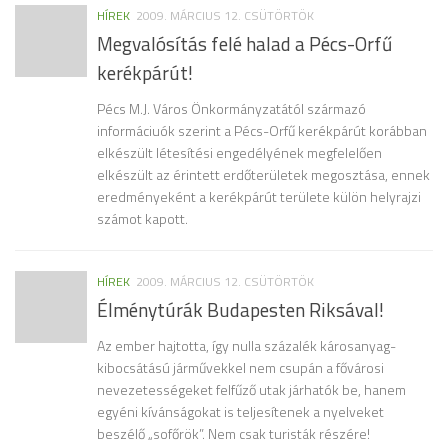
HÍREK
2009. MÁRCIUS 12. CSÜTÖRTÖK
Megvalósítás felé halad a Pécs-Orfű
kerékpárút!
Pécs M.J. Város Önkormányzatától származó
informáciuók szerint a Pécs-Orfű kerékpárút korábban
elkészült létesítési engedélyének megfelelően
elkészült az érintett erdőterületek megosztása, ennek
eredményeként a kerékpárút területe külön helyrajzi
számot kapott.
HÍREK
2009. MÁRCIUS 12. CSÜTÖRTÖK
Élménytúrák Budapesten Riksával!
Az ember hajtotta, így nulla százalék károsanyag-
kibocsátású járművekkel nem csupán a fővárosi
nevezetességeket felfűző utak járhatók be, hanem
egyéni kívánságokat is teljesítenek a nyelveket
beszélő „sofőrök”. Nem csak turisták részére!