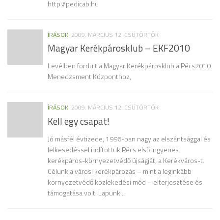
http://pedicab.hu
ÍRÁSOK
2009. MÁRCIUS 12. CSÜTÖRTÖK
Magyar Kerékpárosklub – EKF2010
Levélben fordult a Magyar Kerékpárosklub a Pécs2010
Menedzsment Központhoz,
ÍRÁSOK
2009. MÁRCIUS 12. CSÜTÖRTÖK
Kell egy csapat!
Jó másfél évtizede, 1996-ban nagy az elszántsággal és
lelkesedéssel indítottuk Pécs első ingyenes
kerékpáros-környezetvédő újságját, a Kerékváros-t.
Célunk a városi kerékpározás – mint a leginkább
környezetvédő közlekedési mód – elterjesztése és
támogatása volt. Lapunk...