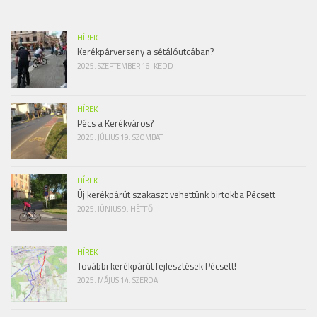
HÍREK
Kerékpárverseny a sétálóutcában?
2025. SZEPTEMBER 16. KEDD
HÍREK
Pécs a Kerékváros?
2025. JÚLIUS 19. SZOMBAT
HÍREK
Új kerékpárút szakaszt vehettünk birtokba Pécsett
2025. JÚNIUS 9. HÉTFŐ
HÍREK
További kerékpárút fejlesztések Pécsett!
2025. MÁJUS 14. SZERDA