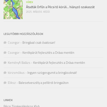
HÍREK
Átadták Orfűn a Pécsi tó körüli… hiányzó szakaszát
2025. MÁJUS 6. KEDD
LEGUTÓBBI HOZZÁSZÓLÁSOK
Csongor
-
Bringával csak óvatosan!
Csongor
-
Kerékpárút fejlesztés a Dráva mentén
Keményfi Balázs
-
Kerékpárút fejlesztés a Dráva mentén
törzsmókus
-
Ingyen szögesgumit a bringásoknak!
Eliksz
-
Balesetveszély a pellérdi bringaúton
LINKEK
Pécsi Túrakerékpáros Klub