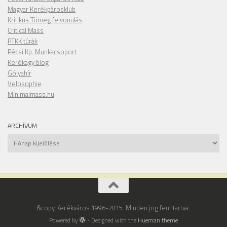
Magyar Kerékpárosklub
Kritikus Tömeg felvonulás
Critical Mass
PTKK túrák
Pécsi Kp. Munkacsoport
Kerékagy blog
Gólyahír
Velosophie
Minimalmass.hu
ARCHÍVUM
Archívum
&copy Kerékváros 1996-2015. Minden jog fenntartva.
Powered by
- Designed with the
Hueman theme