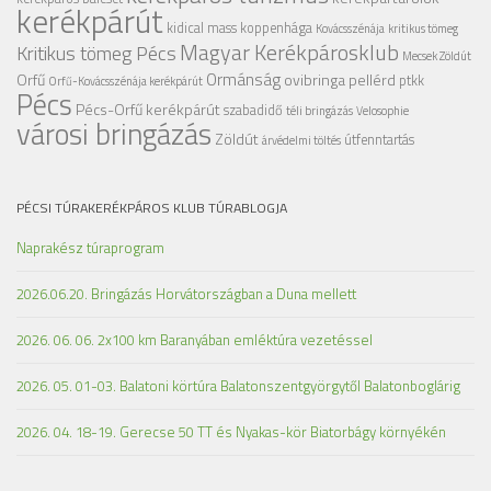
kerékpárút
kidical mass
koppenhága
Kovácsszénája
kritikus tömeg
Magyar Kerékpárosklub
Kritikus tömeg Pécs
Mecsek Zöldút
Ormánság
Orfű
ovibringa
pellérd
ptkk
Orfű-Kovácsszénája kerékpárút
Pécs
Pécs-Orfű kerékpárút
szabadidő
téli bringázás
Velosophie
városi bringázás
Zöldút
útfenntartás
árvédelmi töltés
PÉCSI TÚRAKERÉKPÁROS KLUB TÚRABLOGJA
Naprakész túraprogram
2026.06.20. Bringázás Horvátországban a Duna mellett
2026. 06. 06. 2x100 km Baranyában emléktúra vezetéssel
2026. 05. 01-03. Balatoni körtúra Balatonszentgyörgytől Balatonboglárig
2026. 04. 18-19. Gerecse 50 TT és Nyakas-kör Biatorbágy környékén