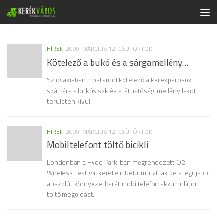
Skip to content
HÍREK
2009. MÁRCIUS 12. CSÜTÖRTÖK
Kötelező a bukó és a sárgamellény…
Szlovákiában mostantól kötelező a kerékpárosok
számára a bukósisak és a láthatósági mellény lakott
területen kívül!
HÍREK
2009. MÁRCIUS 12. CSÜTÖRTÖK
Mobiltelefont töltő bicikli
Londonban a Hyde Park-ban megrendezett O2
Wireless Festival keretein belül mutatták be a legújabb,
abszolút környezetbarát mobiltelefon akkumulátor
töltő megoldást.