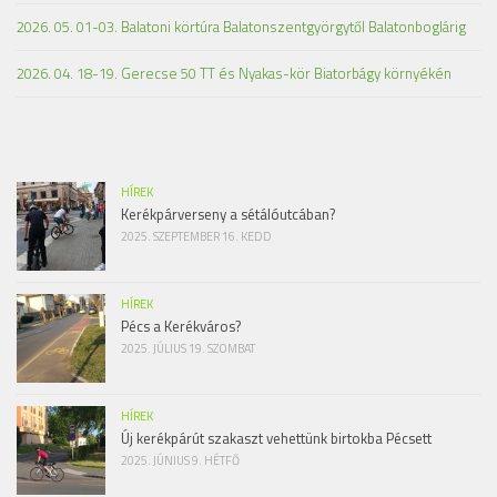
2026. 05. 01-03. Balatoni körtúra Balatonszentgyörgytől Balatonboglárig
2026. 04. 18-19. Gerecse 50 TT és Nyakas-kör Biatorbágy környékén
HÍREK
Kerékpárverseny a sétálóutcában?
2025. SZEPTEMBER 16. KEDD
HÍREK
Pécs a Kerékváros?
2025. JÚLIUS 19. SZOMBAT
HÍREK
Új kerékpárút szakaszt vehettünk birtokba Pécsett
2025. JÚNIUS 9. HÉTFŐ