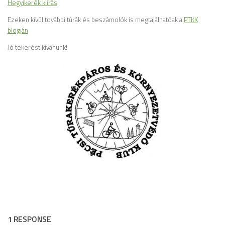
Hegyikerék kiírás
Ezeken kívül további túrák és beszámolók is megtalálhatóak a
PTKK
blogján
Jó tekerést kívánunk!
1 RESPONSE