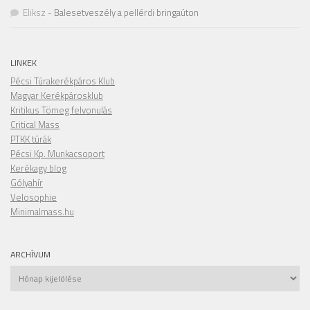
Eliksz
-
Balesetveszély a pellérdi bringaúton
LINKEK
Pécsi Túrakerékpáros Klub
Magyar Kerékpárosklub
Kritikus Tömeg felvonulás
Critical Mass
PTKK túrák
Pécsi Kp. Munkacsoport
Kerékagy blog
Gólyahír
Velosophie
Minimalmass.hu
ARCHÍVUM
Archívum