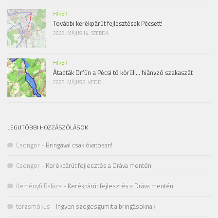
HÍREK
További kerékpárút fejlesztések Pécsett!
2025. MÁJUS 14. SZERDA
HÍREK
Átadták Orfűn a Pécsi tó körüli… hiányzó szakaszát
2025. MÁJUS 6. KEDD
LEGUTÓBBI HOZZÁSZÓLÁSOK
Csongor
-
Bringával csak óvatosan!
Csongor
-
Kerékpárút fejlesztés a Dráva mentén
Keményfi Balázs
-
Kerékpárút fejlesztés a Dráva mentén
törzsmókus
-
Ingyen szögesgumit a bringásoknak!