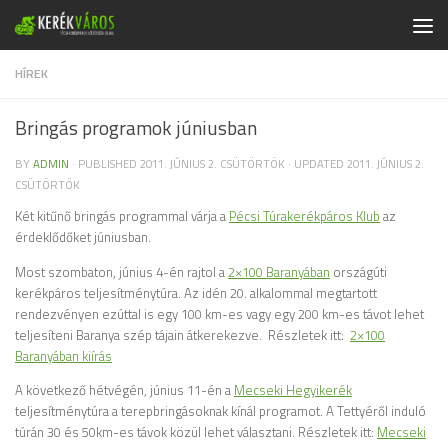
Skip to content
HÍREK
Bringás programok júniusban
BY
ADMIN
· PUBLISHED
2011. JÚNIUS 2. CSÜTÖRTÖK
· UPDATED
2011. JÚNIUS 2.
CSÜTÖRTÖK
Két kitűnő bringás programmal várja a
Pécsi Túrakerékpáros Klub
az
érdeklődőket júniusban.
Most szombaton, június 4-én rajtol a
2×100 Baranyában
országúti
kerékpáros teljesítménytúra. Az idén 20. alkalommal megtartott
rendezvényen ezúttal is egy 100 km-es vagy egy 200 km-es távot lehet
teljesíteni Baranya szép tájain átkerekezve. Részletek itt:
2×100
Baranyában kiírás
A következő hétvégén, június 11-én a
Mecseki Hegyikerék
teljesítménytúra a terepbringásoknak kínál programot. A Tettyéről induló
túrán 30 és 50km-es távok közül lehet választani. Részletek itt:
Mecseki