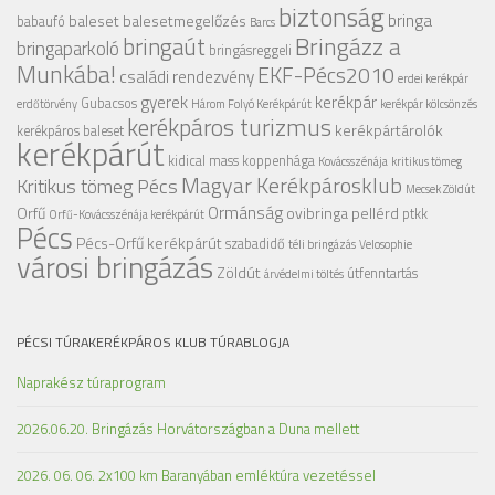
biztonság
bringa
baleset
balesetmegelőzés
babaufó
Barcs
Bringázz a
bringaút
bringaparkoló
bringásreggeli
Munkába!
EKF-Pécs2010
családi rendezvény
erdei kerékpár
gyerek
kerékpár
Gubacsos
erdőtörvény
Három Folyó Kerékpárút
kerékpár kölcsönzés
kerékpáros turizmus
kerékpártárolók
kerékpáros baleset
kerékpárút
kidical mass
koppenhága
Kovácsszénája
kritikus tömeg
Magyar Kerékpárosklub
Kritikus tömeg Pécs
Mecsek Zöldút
Ormánság
Orfű
ovibringa
pellérd
ptkk
Orfű-Kovácsszénája kerékpárút
Pécs
Pécs-Orfű kerékpárút
szabadidő
téli bringázás
Velosophie
városi bringázás
Zöldút
útfenntartás
árvédelmi töltés
PÉCSI TÚRAKERÉKPÁROS KLUB TÚRABLOGJA
Naprakész túraprogram
2026.06.20. Bringázás Horvátországban a Duna mellett
2026. 06. 06. 2x100 km Baranyában emléktúra vezetéssel