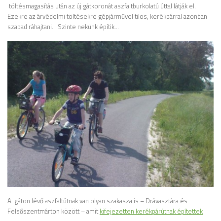
töltésmagasítás után az új gátkoronát aszfaltburkolatú úttal látják el.
Ezekre az árvédelmi töltésekre gépjárművel tilos, kerékpárral azonban
szabad ráhajtani. Szinte nekünk építik…
A gáton lévő aszfaltútnak van olyan szakasza is – Drávasztára és
Felsőszentmárton között – amit
kifejezetten kerékpárútnak építettek