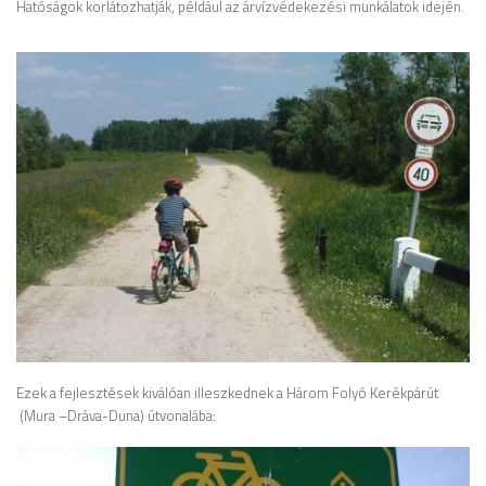
Hatóságok korlátozhatják, például az árvízvédekezési munkálatok idején.
Ezek a fejlesztések kiválóan illeszkednek a Három Folyó Kerékpárút
(Mura –Dráva-Duna) útvonalába: