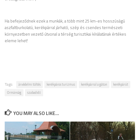
Ha befejeződnek ezek a munkák, a több mint 25 km-es hosszúságú
aszfaltburkolatú, kerékpárral járható, szép és csendes természeti
környezetben vezető útvonal a térség turisztikai kínálatának értékes
eleme lehet!
Tags:
árvédelmi töltés
kerékpáros turizmus
kerékpárral a gáton
kerékpárút
Ormánság
szabadidő
YOU MAY ALSO LIKE...