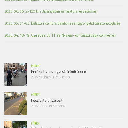
2026. 06. 06. 2x100 km Baranyában emléktúra vezetéssel
2026. 05. 01-03. Balatoni körtúra Balatonszentgyörgytől Balatonboglárig
2026. 04. 18-19. Gerecse 50 TT és Nyakas-kör Biatorbágy környékén
HÍREK
Kerékpárverseny a sétálóutcában?
2025. SZEPTEMBER 16. KEDD
HÍREK
Pécs a Kerékváros?
2025. JÚLIUS 19. SZOMBAT
HÍREK