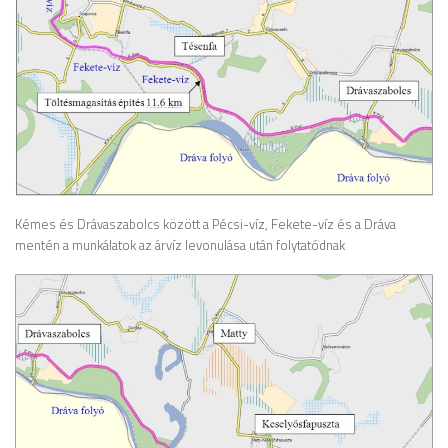
Kémes és Drávaszabolcs között a Pécsi-víz, Fekete-víz és a Dráva
mentén a munkálatok az árvíz levonulása után folytatódnak