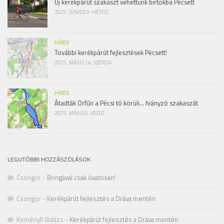
Új kerékpárút szakaszt vehettünk birtokba Pécsett
2025. JÚNIUS 9. HÉTFŐ
HÍREK
További kerékpárút fejlesztések Pécsett!
2025. MÁJUS 14. SZERDA
HÍREK
Átadták Orfűn a Pécsi tó körüli… hiányzó szakaszát
2025. MÁJUS 6. KEDD
LEGUTÓBBI HOZZÁSZÓLÁSOK
Csongor
-
Bringával csak óvatosan!
Csongor
-
Kerékpárút fejlesztés a Dráva mentén
Keményfi Balázs
-
Kerékpárút fejlesztés a Dráva mentén