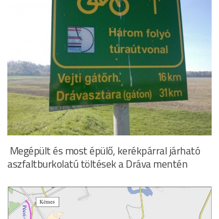
Megépült és most épülő, kerékpárral járható
aszfaltburkolatú töltések a Dráva mentén