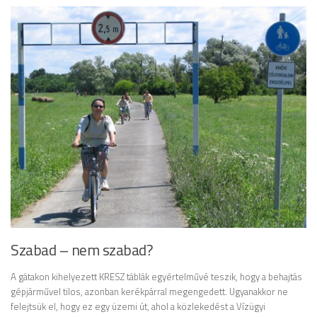
Szabad – nem szabad?
A gátakon kihelyezett KRESZ táblák egyértelművé teszik, hogy a behajtás
gépjárművel tilos, azonban kerékpárral megengedett. Ugyanakkor ne
felejtsük el, hogy ez egy üzemi út, ahol a közlekedést a Vízügyi