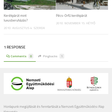
Kerékpárút mint
Pécs-Orfű kerékpárút
luxusberuházás?
2010. NOVEMBER 15. HÉTFŐ
2010. AUGUSZTUS 4. SZERDA
1 RESPONSE
Comments
0
Pingbacks
1
Honlapunk megújítását és fenntartását a Nemzeti Együttműködési Alap
támogatja