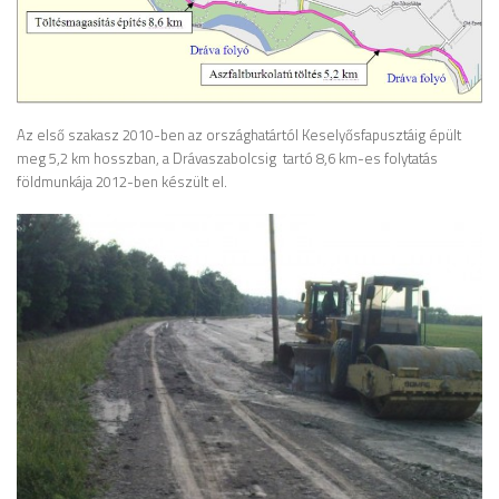
Az első szakasz 2010-ben az országhatártól Keselyősfapusztáig épült
meg 5,2 km hosszban, a Drávaszabolcsig tartó 8,6 km-es folytatás
földmunkája 2012-ben készült el.