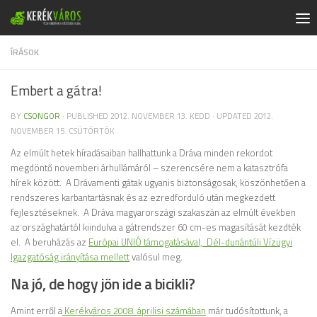
Skip to content
ÍRÁSOK
Embert a gátra!
BY
CSONGOR
· PUBLISHED
2012. NOVEMBER 13. KEDD
· UPDATED
2012.
NOVEMBER 15. CSÜTÖRTÖK
Az elmúlt hetek híradásaiban hallhattunk a Dráva minden rekordot
megdöntő novemberi árhullámáról – szerencsére nem a katasztrófa
hírek között. A Drávamenti gátak ugyanis biztonságosak, köszönhetően a
rendszeres karbantartásnak és az ezredforduló után megkezdett
fejlesztéseknek. A Dráva magyarországi szakaszán az elmúlt években
az országhatártól kiindulva a gátrendszer 60 cm-es magasítását kezdték
el. A beruházás az
Európai UNIÓ támogatásával, Dél-dunántúli Vízügyi
Igazgatóság irányítása mellett
valósul meg.
Na jó, de hogy jön ide a bicikli?
Amint erről a
Kerékváros 2008. áprilisi számában
már tudósítottunk, a