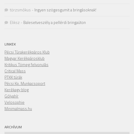
törzsmókus
-
Ingyen szögesgumit a bringásoknak!
Eliksz
-
Balesetveszély a pellérdi bringaúton
LINKEK
Pécsi Túrakerékpáros Klub
Magyar Kerékpárosklub
Kritikus Tömeg felvonulás
Critical Mass
PTKK túrák
Pécsi Kp. Munkacsoport
Kerékagy blog
Gólyahír
Velosophie
Minimalmass.hu
ARCHÍVUM