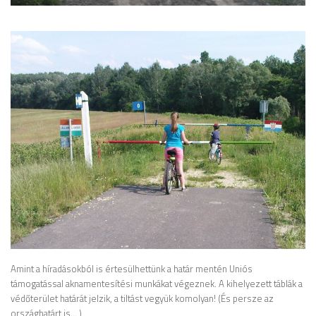
Amint a híradásokból is értesülhettünk a határ mentén Uniós
támogatással aknamentesítési munkákat végeznek. A kihelyezett táblák a
védőterület határát jelzik, a tiltást vegyük komolyan! (És persze az
országhatárt is… )