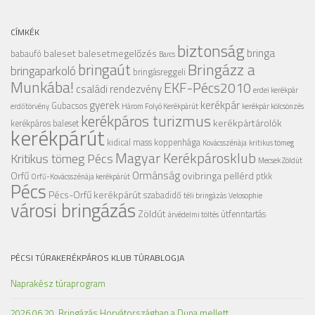
CÍMKÉK
biztonság
bringa
baleset
balesetmegelőzés
babaufó
Barcs
Bringázz a
bringaút
bringaparkoló
bringásreggeli
Munkába!
EKF-Pécs2010
családi rendezvény
erdei kerékpár
gyerek
kerékpár
Gubacsos
erdőtörvény
Három Folyó Kerékpárút
kerékpár kölcsönzés
kerékpáros turizmus
kerékpártárolók
kerékpáros baleset
kerékpárút
kidical mass
koppenhága
Kovácsszénája
kritikus tömeg
Magyar Kerékpárosklub
Kritikus tömeg Pécs
Mecsek Zöldút
Ormánság
Orfű
ovibringa
pellérd
ptkk
Orfű-Kovácsszénája kerékpárút
Pécs
Pécs-Orfű kerékpárút
szabadidő
téli bringázás
Velosophie
városi bringázás
Zöldút
útfenntartás
árvédelmi töltés
PÉCSI TÚRAKERÉKPÁROS KLUB TÚRABLOGJA
Naprakész túraprogram
2026.06.20. Bringázás Horvátországban a Duna mellett