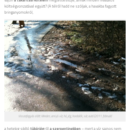
költségvonzatával együtt? (A télről hadd ne szóljak, a havakba fagyott
bringanyomokról,
Visszafagyás előtt. Minden, ami jó: víz, hó, jég, hordalék, sár, autó (2011. február)
a hetekig sikító
tükörjég
ről
a szerpentinekben
– mert a víz sajnos nem