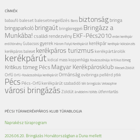
CÍMKÉK
biztonság
bringa
baleset
balesetmegelőzés
babaufó
Barcs
Bringázz a
bringaút
bringaparkoló
bringásreggeli
Munkába!
EKF-Pécs2010
családi rendezvény
erdei kerékpár
gyerek
kerékpár
Gubacsos
erdőtörvény
Három Folyó Kerékpárút
kerékpár kölcsönzés
kerékpáros turizmus
kerékpártárolók
kerékpáros baleset
kerékpárút
kidical mass
koppenhága
Kovácsszénája
kritikus tömeg
Magyar Kerékpárosklub
Kritikus tömeg Pécs
Mecsek Zöldút
Ormánság
Orfű
ovibringa
pellérd
ptkk
Orfű-Kovácsszénája kerékpárút
Pécs
Pécs-Orfű kerékpárút
szabadidő
téli bringázás
Velosophie
városi bringázás
Zöldút
útfenntartás
árvédelmi töltés
PÉCSI TÚRAKERÉKPÁROS KLUB TÚRABLOGJA
Naprakész túraprogram
2026.06.20. Bringázás Horvátországban a Duna mellett