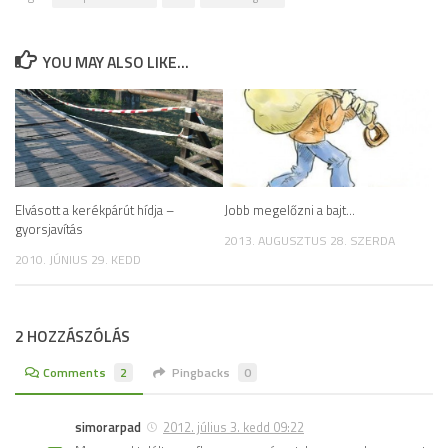
YOU MAY ALSO LIKE...
Elvásott a kerékpárút hídja –
Jobb megelőzni a bajt…
gyorsjavítás
2013. AUGUSZTUS 28. SZERDA
2010. JÚNIUS 29. KEDD
2 HOZZÁSZÓLÁS
Comments
2
Pingbacks
0
simorarpad
2012. július 3. kedd 09:22