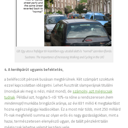
GB: Egy utca a Trafalgar tér közelében egy utcabál alatt és "normál" üzemben (forrás:
Sustrans: The Importance of Increasing Walking and Cycling in the UK)
4. A kerékpárút ugyanis befektetés,
a beléfeccölt pénzek busásan megtérülnek. Két számpárt szoktunk
ezzel kapcsolatban idézgetni. Lehet Ausztriát slamperájnak titulálni
(mondjuk aki meg is nézi, mást mond), de
számolni, azt mégiscsak
tudnak
. Például azt, hogyha 5-ről 10%-ra nőne a rendszeresen
(nem
mindennap!)
munkába bringázók aránya, az évi 831 millió € megtakarítást
hozna egészségügyi kiadásokban. Ez a most már több, mint 250 milliárd
Ft-nak megfelelő summa az olyan erős és nagy gazdaságokban, mint a
hazai, természetesen elenyésző ugyan, de talált pénzként talán
mégiscsak lehetne valamit kezdeni vele…