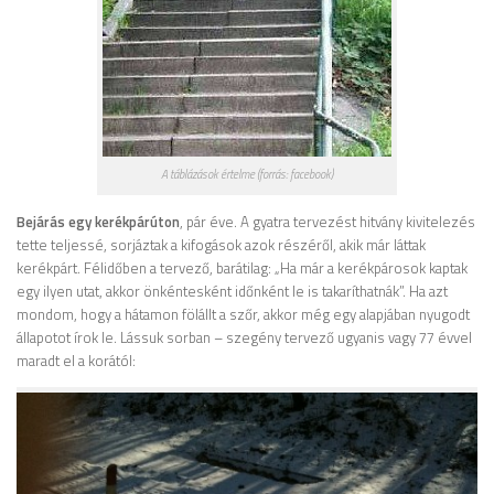
A táblázások értelme (forrás: facebook)
Bejárás egy kerékpárúton
, pár éve. A gyatra tervezést hitvány kivitelezés
tette teljessé, sorjáztak a kifogások azok részéről, akik már láttak
kerékpárt. Félidőben a tervező, barátilag: „Ha már a kerékpárosok kaptak
egy ilyen utat, akkor önkéntesként időnként le is takaríthatnák”. Ha azt
mondom, hogy a hátamon fölállt a szőr, akkor még egy alapjában nyugodt
állapotot írok le. Lássuk sorban – szegény tervező ugyanis vagy 77 évvel
maradt el a korától: