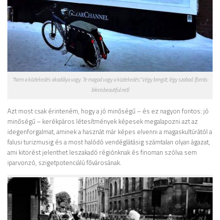
"Nem a közlekedés akadálya vagy. Te magad vagy a közlekedés." Végy bringát, légy szabad. (forrás:
bikeisbeautiful.net)
Azt most csak érinteném, hogy a jó minőségű – és ez nagyon fontos: jó
minőségű – kerékpáros létesítmények képesek megalapozni azt az
idegenforgalmat, aminek a hasznát már képes elvenni a magaskultúrától a
falusi turizmusig és a most halódó vendéglátásig számtalan olyan ágazat,
ami kitörést jelenthet leszakadó régiónknak és finoman szólva sem
iparvonzó, szigetpotenciálú fővárosának.