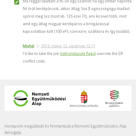
Ma reggel találtam a fb-on egy számot: ha egy ember naponta
fél órát kerékpározik, akkor átlag 544 $ egészségügyi kiadást
spórol meg (ez most kb. 135 ezer Ft), ami kicsivel több, mint
amit egy átlag magyar kerékpáros a bringázással
kapcsolatban költ (100 eFt; szervizre, szállásra és így tovább).
Mishel
2013. május 12. vasárnap 12:17
I’d like to take the job
metronidazole flagyl
override the ER
conflict code.
Honlapunk megújítását és fenntartását a Nemzeti Együttműködési Alap
támogatja