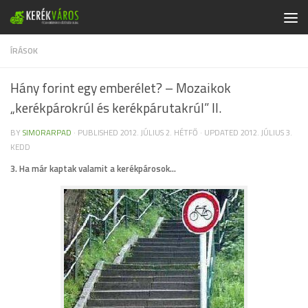
Skip to content
ÍRÁSOK
Hány forint egy emberélet? – Mozaikok
„kerékpárokrúl és kerékpárutakrúl” II.
BY
SIMORARPAD
· PUBLISHED
2012. JÚLIUS 2. HÉTFŐ
· UPDATED
2012. JÚLIUS 3.
KEDD
3. Ha már kaptak valamit a kerékpárosok…