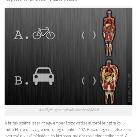
A kerékpár: egészség (forrás: bikeisbeautiful.net)
A britek számai szerint egy ember átszoktatása autóról bringára kb. 5
millió Ft-nyi összeg, a nyereség ellenben 107. Huszonegy és félszeres
nyereség, kiszámíthatóan és biztosan, megint csak elgondolkodtató. A