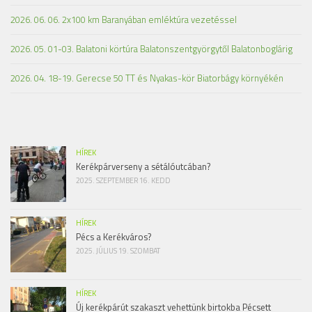
2026. 06. 06. 2x100 km Baranyában emléktúra vezetéssel
2026. 05. 01-03. Balatoni körtúra Balatonszentgyörgytől Balatonboglárig
2026. 04. 18-19. Gerecse 50 TT és Nyakas-kör Biatorbágy környékén
HÍREK
Kerékpárverseny a sétálóutcában?
2025. SZEPTEMBER 16. KEDD
HÍREK
Pécs a Kerékváros?
2025. JÚLIUS 19. SZOMBAT
HÍREK
Új kerékpárút szakaszt vehettünk birtokba Pécsett