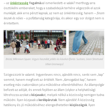
– az
önkéntesség
fogalmá
val ismerkedett-e valaki? merthogy arra
ösztökélni embereket, hogy a szabadidejük terhére végezzék el azok
munkáját, akik erre pénzt kapnak, az nem az önkéntesség, hanem –
finom
leszek és nőies
– a pofátlanság kategóriája, és akkor egy sor dolgot nem is
érintettem.
Bristol, Millennium Square. Vegyes használat, jelölés kis köveken (forrás: Sustrans, Green Streetsand
Urban Greenways)
Szögezzünk le valamit. Ingyenleves nincs, ajándék nincs, senki sem „kap”
semmit, hanem megfizeti az értékét. Nem „támogatást kap”, hanem
esetleg más csatornákon jut a működése ellenértékéhez. Az állampolgár
befizeti az adóját, és ennek fejében az állam (olykor a helyhatóság)
létrehozza azokat a
közjavak
at, melyek nélkül a közösség nemigen tudna
működni. Ilyen közjavak a
kerékpárutak
. Nem ajándék! A közösség
hatékony és jó működéséhez elengedhetetlen
közjószágok
. Ilyen