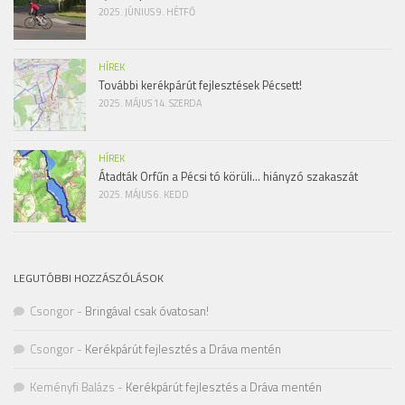
2025. JÚNIUS 9. HÉTFŐ
HÍREK
További kerékpárút fejlesztések Pécsett!
2025. MÁJUS 14. SZERDA
HÍREK
Átadták Orfűn a Pécsi tó körüli… hiányzó szakaszát
2025. MÁJUS 6. KEDD
LEGUTÓBBI HOZZÁSZÓLÁSOK
Csongor
-
Bringával csak óvatosan!
Csongor
-
Kerékpárút fejlesztés a Dráva mentén
Keményfi Balázs
-
Kerékpárút fejlesztés a Dráva mentén