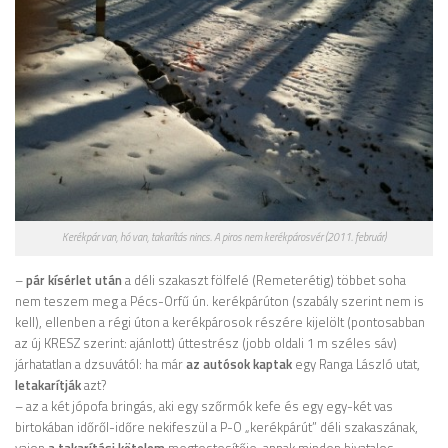
Kerékpár van, hó van, takarítás nincs. A piros nem kerékpárosvér (2011. február)
–
pár kísérlet után
a déli szakaszt fölfelé (Remeterétig) többet soha
nem teszem meg a Pécs-Orfű ún. kerékpárúton (szabály szerint nem is
kell), ellenben a régi úton a kerékpárosok részére kijelölt (pontosabban
az új KRESZ szerint: ajánlott) úttestrész (jobb oldali 1 m széles sáv)
járhatatlan a dzsuvától: ha már
az autósok kaptak
egy Ranga László utat,
letakarítják
azt?
– az a két jópofa bringás, aki egy szőrmók kefe és egy egy-két vas
birtokában időről-időre nekifeszül a P-O „kerékpárút” déli szakaszának,
vajon
a takarítási kötelem
megtestesítője, annak minden hivatalos