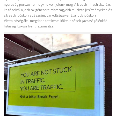
nyereség persze nem egy helyen jelenik meg. A kisebb infrastrukturális
költésektől a jobb oxigéncsere miatt nagyobb munkateljesítményeken és
a kisebb időskori egészségügyi költségeken át a jobb időskori
életminőség által megalapozott kései költekezések gazdaságélénkítő
hatásáig. Luxus? Nem: racionalitás.