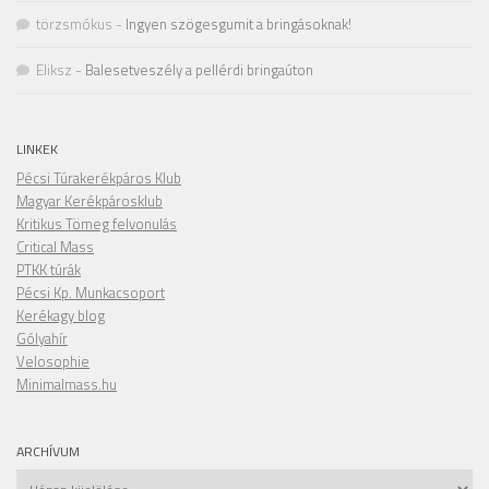
törzsmókus
-
Ingyen szögesgumit a bringásoknak!
Eliksz
-
Balesetveszély a pellérdi bringaúton
LINKEK
Pécsi Túrakerékpáros Klub
Magyar Kerékpárosklub
Kritikus Tömeg felvonulás
Critical Mass
PTKK túrák
Pécsi Kp. Munkacsoport
Kerékagy blog
Gólyahír
Velosophie
Minimalmass.hu
ARCHÍVUM
Archívum