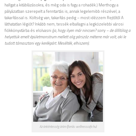
hallgat a kitáblázásokra, és még oda is fagy a rohadék.) Merthogy a
pályázatban szerepelt a fenntartás is, annak legelemibb részével, a
takarítással is. Költség van, takarítás pedig – most idézzem Rejtőtől A
láthatatlan légiót? Inkább nem, tessék elballagni a legközelebbi városi
fiókkönyvtárba és elolvasni
(ja, hogy ilyen már nincsen? sorry – de állítólag a
helyettük emelt épületmonstrum mellett alig párszáz méterre már volt, aki le
tudott támasztani egy kerékpárt. Mesélték, elhiszem)
.
Az önkéntesség öröm (forrás: wellnesscafe.hu)