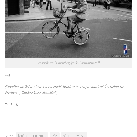
Jobb időskori életminőség (forrás: fun.marinov.net)
srá
(Következik: ‘Mérnökeink terveznek’, ‘Kultúra és magaskultúra’, ‘És akkor az
éterben…’, ‘Tehát akkor: bicikliút?’.)
/strong
Tags:
kerékpáros turizmus
Pécs
városi bringázás