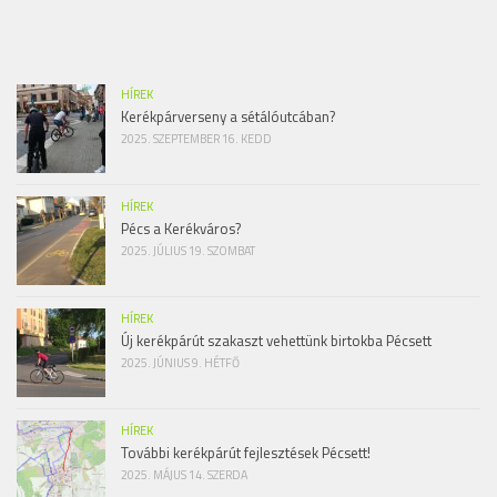
HÍREK
Kerékpárverseny a sétálóutcában?
2025. SZEPTEMBER 16. KEDD
HÍREK
Pécs a Kerékváros?
2025. JÚLIUS 19. SZOMBAT
HÍREK
Új kerékpárút szakaszt vehettünk birtokba Pécsett
2025. JÚNIUS 9. HÉTFŐ
HÍREK
További kerékpárút fejlesztések Pécsett!
2025. MÁJUS 14. SZERDA