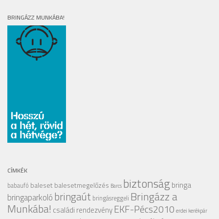
BRINGÁZZ MUNKÁBA!
CÍMKÉK
biztonság
bringa
baleset
balesetmegelőzés
babaufó
Barcs
Bringázz a
bringaút
bringaparkoló
bringásreggeli
Munkába!
EKF-Pécs2010
családi rendezvény
erdei kerékpár