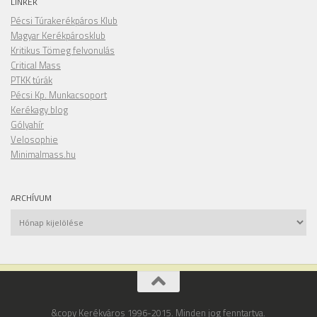
LINKEK
Pécsi Túrakerékpáros Klub
Magyar Kerékpárosklub
Kritikus Tömeg felvonulás
Critical Mass
PTKK túrák
Pécsi Kp. Munkacsoport
Kerékagy blog
Gólyahír
Velosophie
Minimalmass.hu
ARCHÍVUM
Archívum
&copy Kerékváros 1996-2015. Minden jog fenntartva.