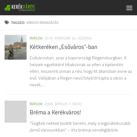
Skip to content
TAGGED:
VÁROSI BRINGÁZÁS
ÍRÁSOK
2010. FEBRUÁR 24. SZERDA
Kétkeréken „Esőváros”-ban
Esővárosban, azaz a bajorországi Regensburgban. A
helyiek egyébként tiltakoznak az ellen a kijelentés
ellen, miszerint onnan a név, hogy itt állandóan esne az
eső. Valójában a Regen nevű folyóról kapta a város a
nevét,...
ÍRÁSOK
2009. ÁPRILIS 7. KEDD
Bréma a Kerékváros!
“Segítek nektek biciklit bérelni, mely a legpraktikusabb
jármű városunkban” – írta brémai vendéglátónk.