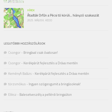
HÍREK
Átadták Orfűn a Pécsi tó körüli… hiányzó szakaszát
2025. MÁJUS 6. KEDD
LEGUTÓBBI HOZZÁSZÓLÁSOK
Csongor
-
Bringával csak óvatosan!
Csongor
-
Kerékpárút fejlesztés a Dráva mentén
Keményfi Balázs
-
Kerékpárút fejlesztés a Dráva mentén
törzsmókus
-
Ingyen szögesgumit a bringásoknak!
Eliksz
-
Balesetveszély a pellérdi bringaúton