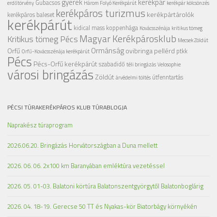
gyerek
kerékpár
Gubacsos
erdőtörvény
Három Folyó Kerékpárút
kerékpár kölcsönzés
kerékpáros turizmus
kerékpártárolók
kerékpáros baleset
kerékpárút
kidical mass
koppenhága
Kovácsszénája
kritikus tömeg
Magyar Kerékpárosklub
Kritikus tömeg Pécs
Mecsek Zöldút
Ormánság
Orfű
ovibringa
pellérd
ptkk
Orfű-Kovácsszénája kerékpárút
Pécs
Pécs-Orfű kerékpárút
szabadidő
téli bringázás
Velosophie
városi bringázás
Zöldút
útfenntartás
árvédelmi töltés
PÉCSI TÚRAKERÉKPÁROS KLUB TÚRABLOGJA
Naprakész túraprogram
2026.06.20. Bringázás Horvátországban a Duna mellett
2026. 06. 06. 2x100 km Baranyában emléktúra vezetéssel
2026. 05. 01-03. Balatoni körtúra Balatonszentgyörgytől Balatonboglárig
2026. 04. 18-19. Gerecse 50 TT és Nyakas-kör Biatorbágy környékén