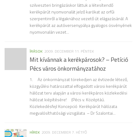
szilveszteri bringázáskor láttuk a létesítendő
kerékpárút nyomvonalát jelző karókat az orfűi
szerpentinről a légaknához vezető út elágazásánál. A
kerékpárút az autóversenypálya gyalogos ösvényének
nyomvonalán vezet...
ÍRÁSOK
2009. DECEMBER 11. PÉNTEK
Mit kívánnak a kerékpárosok? – Petíció
Pécs város önkormányzatához
1. Az önkormányzat törekedjen az évtizede létező,
közgyűlési határozattal elfogadott városi kerékpárút
hálózat terv alapján a városi kerékpáros közlekedési
hálózat kiépítésére! (Pécs v. Középtáú.
Közlekedésfejl Koncepció Kerékpárút hálózata
megvalósíthatósági vizsgálata – Dr Szalontai...
HÍREK
2009. DECEMBER 7. HÉTFŐ