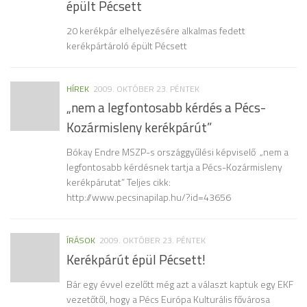
épült Pécsett
20 kerékpár elhelyezésére alkalmas fedett
kerékpártároló épült Pécsett
HÍREK
2009. OKTÓBER 23. PÉNTEK
„nem a legfontosabb kérdés a Pécs-
Kozármisleny kerékpárút”
Bókay Endre MSZP-s országgyűlési képviselő „nem a
legfontosabb kérdésnek tartja a Pécs-Kozármisleny
kerékpárutat” Teljes cikk:
http://www.pecsinapilap.hu/?id=43656
ÍRÁSOK
2009. OKTÓBER 23. PÉNTEK
Kerékpárút épül Pécsett!
Bár egy évvel ezelőtt még azt a választ kaptuk egy EKF
vezetőtől, hogy a Pécs Európa Kulturális fővárosa