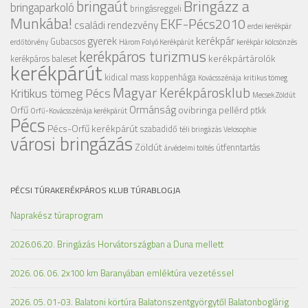
Bringázz a
bringaút
bringaparkoló
bringásreggeli
Munkába!
EKF-Pécs2010
családi rendezvény
erdei kerékpár
gyerek
kerékpár
Gubacsos
erdőtörvény
Három Folyó Kerékpárút
kerékpár kölcsönzés
kerékpáros turizmus
kerékpártárolók
kerékpáros baleset
kerékpárút
kidical mass
koppenhága
Kovácsszénája
kritikus tömeg
Magyar Kerékpárosklub
Kritikus tömeg Pécs
Mecsek Zöldút
Ormánság
Orfű
ovibringa
pellérd
ptkk
Orfű-Kovácsszénája kerékpárút
Pécs
Pécs-Orfű kerékpárút
szabadidő
téli bringázás
Velosophie
városi bringázás
Zöldút
útfenntartás
árvédelmi töltés
PÉCSI TÚRAKERÉKPÁROS KLUB TÚRABLOGJA
Naprakész túraprogram
2026.06.20. Bringázás Horvátországban a Duna mellett
2026. 06. 06. 2x100 km Baranyában emléktúra vezetéssel
2026. 05. 01-03. Balatoni körtúra Balatonszentgyörgytől Balatonboglárig