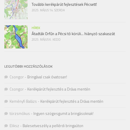
További kerékpárút fejlesztések Pécsett!
2025. MÁJUS 14. SZERDA
HÍREK
Átadták Orfűn a Pécsi tó körüli… hiányzó szakaszát
2025. MÁJUS 6. KEDD
LEGUTÓBBI HOZZÁSZÓLÁSOK
Csongor
-
Bringával csak óvatosan!
Csongor
-
Kerékpárút fejlesztés a Dráva mentén
Keményfi Balázs
-
Kerékpárút fejlesztés a Dráva mentén
törzsmókus
-
Ingyen szögesgumit a bringásoknak!
Eliksz
-
Balesetveszély a pellérdi bringaúton