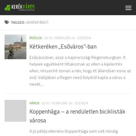
Skip to content
TAGGED:
KERÉKPÁRÚT
ÍRÁSOK
2010. FEBRUÁR 24. SZERDA
Kétkeréken „Esőváros”-ban
Esővárosban, azaz a bajorországi Regensburgban. A
helyiek egyébként tiltakoznak az ellen a kijelentés
ellen, miszerint onnan a név, hogy itt állandóan esne az
eső. Valójában a Regen nevű folyóról kapta a város a
nevét,...
HÍREK
2010. FEBRUÁR 24. SZERDA
Koppenhága – a rendületlen biciklisták
városa
A jó példa ellenére Koppenhága sem volt mindig