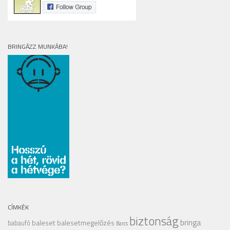
BRINGÁZZ MUNKÁBA!
CÍMKÉK
biztonság
bringa
baleset
balesetmegelőzés
babaufó
Barcs