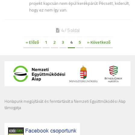
projekt kapcsán nem épül kerékpárút Pécsett, kiderült,
hogy ez nem így van.
4 / 5 oldal
« Előző
1
2
3
4
5
» Következő
Honlapunk megújítását és fenntartását a Nemzeti Együttműködési Alap
támogatja