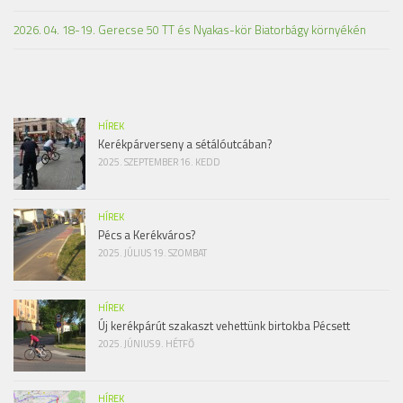
2026. 04. 18-19. Gerecse 50 TT és Nyakas-kör Biatorbágy környékén
HÍREK
Kerékpárverseny a sétálóutcában?
2025. SZEPTEMBER 16. KEDD
HÍREK
Pécs a Kerékváros?
2025. JÚLIUS 19. SZOMBAT
HÍREK
Új kerékpárút szakaszt vehettünk birtokba Pécsett
2025. JÚNIUS 9. HÉTFŐ
HÍREK