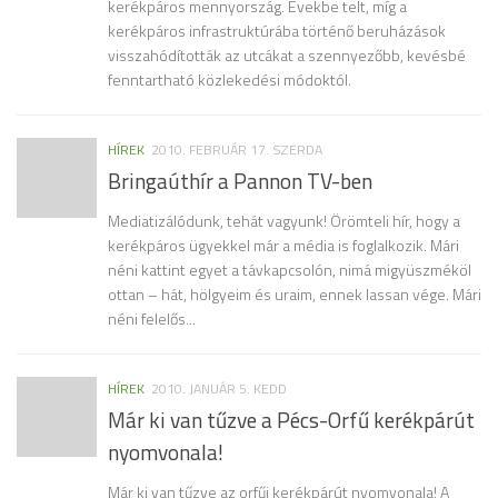
kerékpáros mennyország. Évekbe telt, míg a
kerékpáros infrastruktúrába történő beruházások
visszahódították az utcákat a szennyezőbb, kevésbé
fenntartható közlekedési módoktól.
HÍREK
2010. FEBRUÁR 17. SZERDA
Bringaúthír a Pannon TV-ben
Mediatizálódunk, tehát vagyunk! Örömteli hír, hogy a
kerékpáros ügyekkel már a média is foglalkozik. Mári
néni kattint egyet a távkapcsolón, nimá migyüszméköl
ottan – hát, hölgyeim és uraim, ennek lassan vége. Mári
néni felelős...
HÍREK
2010. JANUÁR 5. KEDD
Már ki van tűzve a Pécs-Orfű kerékpárút
nyomvonala!
Már ki van tűzve az orfűi kerékpárút nyomvonala! A