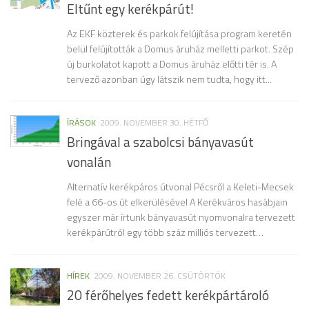
Eltűnt egy kerékpárút!
Az EKF közterek és parkok felújítása program keretén
belül felújították a Domus áruház melletti parkot. Szép
új burkolatot kapott a Domus áruház előtti tér is. A
tervező azonban úgy látszik nem tudta, hogy itt...
ÍRÁSOK
2009. NOVEMBER 30. HÉTFŐ
Bringával a szabolcsi bányavasút
vonalán
Alternatív kerékpáros útvonal Pécsről a Keleti-Mecsek
felé a 66-os út elkerülésével A Kerékváros hasábjain
egyszer már írtunk bányavasút nyomvonalra tervezett
kerékpárútról egy több száz milliós tervezett…
HÍREK
2009. NOVEMBER 26. CSÜTÖRTÖK
20 férőhelyes fedett kerékpártároló