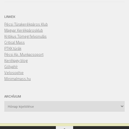
LINKEK
Pécsi Túrakerékpáros Klub
Magyar Kerékpárosklub
Kritikus Tömeg felvonulás
Critical Mass
PTKK túrák
Pécsi Kp. Munkacsoport
Kerékagy blog
Gólyahír
Velosophie
Minimalmass.hu
ARCHÍVUM
Archívum