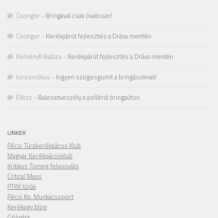
Csongor
-
Bringával csak óvatosan!
Csongor
-
Kerékpárút fejlesztés a Dráva mentén
Keményfi Balázs
-
Kerékpárút fejlesztés a Dráva mentén
törzsmókus
-
Ingyen szögesgumit a bringásoknak!
Eliksz
-
Balesetveszély a pellérdi bringaúton
LINKEK
Pécsi Túrakerékpáros Klub
Magyar Kerékpárosklub
Kritikus Tömeg felvonulás
Critical Mass
PTKK túrák
Pécsi Kp. Munkacsoport
Kerékagy blog
Gólyahír