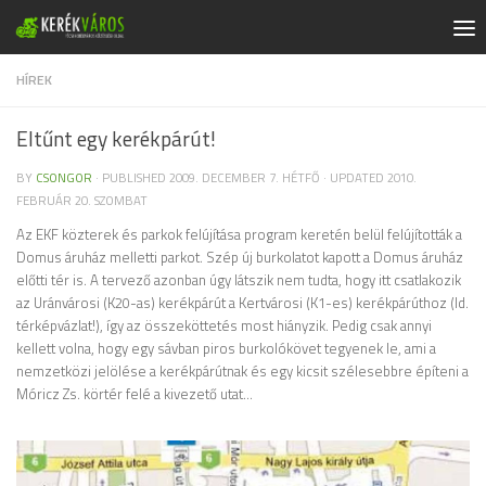
Skip to content
HÍREK
Eltűnt egy kerékpárút!
BY
CSONGOR
· PUBLISHED
2009. DECEMBER 7. HÉTFŐ
· UPDATED
2010.
FEBRUÁR 20. SZOMBAT
Az EKF közterek és parkok felújítása program keretén belül felújították a
Domus áruház melletti parkot. Szép új burkolatot kapott a Domus áruház
előtti tér is. A tervező azonban úgy látszik nem tudta, hogy itt csatlakozik
az Uránvárosi (K20-as) kerékpárút a Kertvárosi (K1-es) kerékpárúthoz (ld.
térképvázlat!), így az összeköttetés most hiányzik. Pedig csak annyi
kellett volna, hogy egy sávban piros burkolókövet tegyenek le, ami a
nemzetközi jelölése a kerékpárútnak és egy kicsit szélesebbre építeni a
Móricz Zs. körtér felé a kivezető utat…