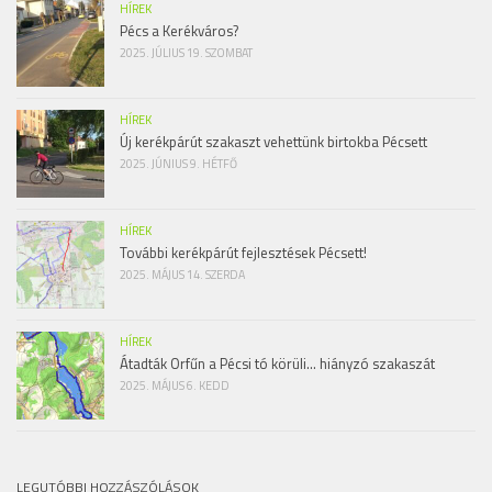
HÍREK
Pécs a Kerékváros?
2025. JÚLIUS 19. SZOMBAT
HÍREK
Új kerékpárút szakaszt vehettünk birtokba Pécsett
2025. JÚNIUS 9. HÉTFŐ
HÍREK
További kerékpárút fejlesztések Pécsett!
2025. MÁJUS 14. SZERDA
HÍREK
Átadták Orfűn a Pécsi tó körüli… hiányzó szakaszát
2025. MÁJUS 6. KEDD
LEGUTÓBBI HOZZÁSZÓLÁSOK