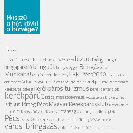
CÍMKÉK
biztonság
bringa
baleset
balesetmegelőzés
babaufó
Barcs
Bringázz a
bringaút
bringaparkoló
bringásreggeli
Munkába!
EKF-Pécs2010
családi rendezvény
erdei kerékpár
gyerek
kerékpár
Gubacsos
erdőtörvény
Három Folyó Kerékpárút
kerékpár kölcsönzés
kerékpáros turizmus
kerékpártárolók
kerékpáros baleset
kerékpárút
kidical mass
koppenhága
Kovácsszénája
kritikus tömeg
Magyar Kerékpárosklub
Kritikus tömeg Pécs
Mecsek Zöldút
Ormánság
Orfű
ovibringa
pellérd
ptkk
Orfű-Kovácsszénája kerékpárút
Pécs
Pécs-Orfű kerékpárút
szabadidő
téli bringázás
Velosophie
városi bringázás
Zöldút
útfenntartás
árvédelmi töltés