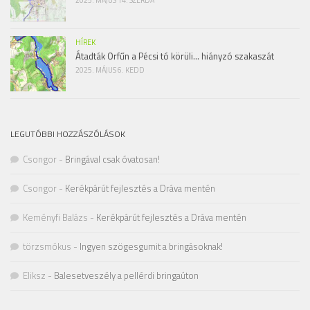
2025. MÁJUS 14. SZERDA
HÍREK
Átadták Orfűn a Pécsi tó körüli… hiányzó szakaszát
2025. MÁJUS 6. KEDD
LEGUTÓBBI HOZZÁSZÓLÁSOK
Csongor
-
Bringával csak óvatosan!
Csongor
-
Kerékpárút fejlesztés a Dráva mentén
Keményfi Balázs
-
Kerékpárút fejlesztés a Dráva mentén
törzsmókus
-
Ingyen szögesgumit a bringásoknak!
Eliksz
-
Balesetveszély a pellérdi bringaúton