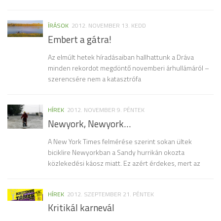
ÍRÁSOK
2012. NOVEMBER 13. KEDD
Embert a gátra!
Az elmúlt hetek híradásaiban hallhattunk a Dráva
minden rekordot megdöntő novemberi árhullámáról –
szerencsére nem a katasztrófa
HÍREK
2012. NOVEMBER 9. PÉNTEK
Newyork, Newyork…
A New York Times felmérése szerint sokan ültek
biciklire Newyorkban a Sandy hurrikán okozta
közlekedési káosz miatt. Ez azért érdekes, mert az
HÍREK
2012. SZEPTEMBER 21. PÉNTEK
Kritikál karnevál