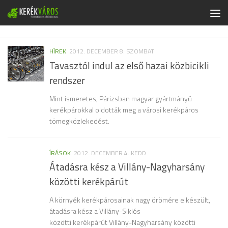
Skip to content
HÍREK
2012. DECEMBER 8. SZOMBAT
Tavasztól indul az első hazai közbicikli
rendszer
Mint ismeretes, Párizsban magyar gyártmányú
kerékpárokkal oldották meg a városi kerékpáros
tömegközlekedést.
ÍRÁSOK
2012. DECEMBER 4. KEDD
Átadásra kész a Villány-Nagyharsány
közötti kerékpárút
A környék kerékpárosainak nagy örömére elkészült,
átadásra kész a Villány-Siklós
közötti kerékpárút Villány-Nagyharsány közötti