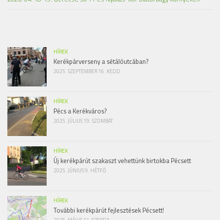
HÍREK
Kerékpárverseny a sétálóutcában?
2025. SZEPTEMBER 16. KEDD
HÍREK
Pécs a Kerékváros?
2025. JÚLIUS 19. SZOMBAT
HÍREK
Új kerékpárút szakaszt vehettünk birtokba Pécsett
2025. JÚNIUS 9. HÉTFŐ
HÍREK
További kerékpárút fejlesztések Pécsett!