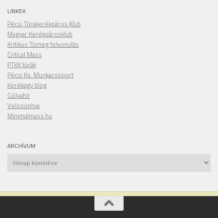
LINKEK
Pécsi Túrakerékpáros Klub
Magyar Kerékpárosklub
Kritikus Tömeg felvonulás
Critical Mass
PTKK túrák
Pécsi Kp. Munkacsoport
Kerékagy blog
Gólyahír
Velosophie
Minimalmass.hu
ARCHÍVUM
Archívum