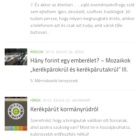
7. És akkor az éterben… …zajló eseményekről egy szót
sem ejtettem. Igen, okosteló, szoftver, tracklogok. Jól
tudom persze, hogy milyen megnyugtató érzés, amikor
a telefonom azt és csak azt tudja, amit várok tőle:
biztosan...
ÍRÁSOK
2012. JÚLIUS 24. KEDD
Hány forint egy emberélet? – Mozaikok
„kerékpárokrúl és kerékpárutakrúl” III.
5. Mérnökeink terveznek
HÍREK
2012. JÚLIUS 22. VASÁRNAP
Kerékpárút kormányrúdról
Szeretnéd, hogy a bringautak valóban ott fussanak,
ahol azokra szükség van? Most te is hozzájárulhatsz,
különösebb erőfeszítés nélkül!