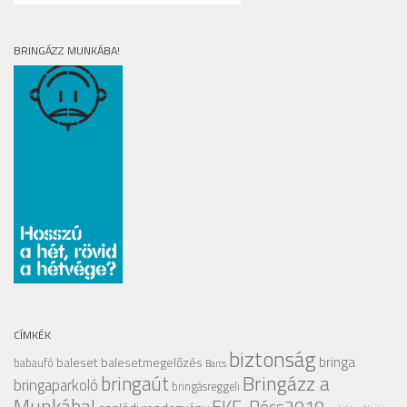
BRINGÁZZ MUNKÁBA!
CÍMKÉK
biztonság
bringa
baleset
balesetmegelőzés
babaufó
Barcs
Bringázz a
bringaút
bringaparkoló
bringásreggeli
Munkába!
EKF-Pécs2010