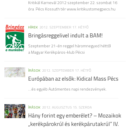
Kritikál Karnevál 2012 szeptember 22. szombat 16
óra Pécs Kossuth tér www.kritikustomegpecs.hu
HÍREK
2012. SZEPTEMBER 17. HÉTFŐ
Bringásreggelivel indult a BAM!
Szeptember 21-én reggel háromnegyed héttől
a Magyar Kerékpáros-klub Pécsi
ÍRÁSOK
2012. SZEPTEMBER 17. HÉTFŐ
Európában az elsők: Kidical Mass Pécs
…és egyéb Autómentes napi rendezvények.
ÍRÁSOK
2012. AUGUSZTUS 15. SZERDA
Hány forint egy emberélet? – Mozaikok
„kerékpárokrúl és kerékpárutakrúl” IV.