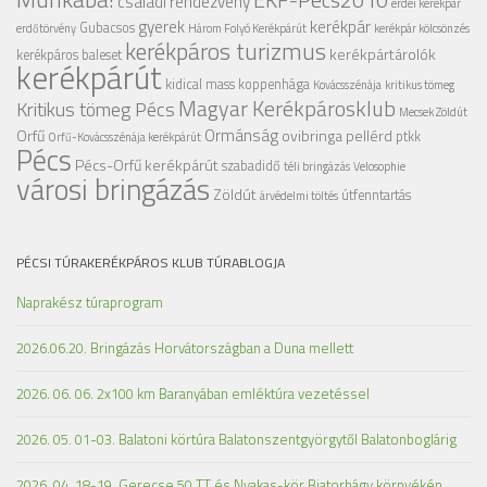
családi rendezvény
erdei kerékpár
gyerek
kerékpár
Gubacsos
erdőtörvény
Három Folyó Kerékpárút
kerékpár kölcsönzés
kerékpáros turizmus
kerékpártárolók
kerékpáros baleset
kerékpárút
kidical mass
koppenhága
Kovácsszénája
kritikus tömeg
Magyar Kerékpárosklub
Kritikus tömeg Pécs
Mecsek Zöldút
Ormánság
Orfű
ovibringa
pellérd
ptkk
Orfű-Kovácsszénája kerékpárút
Pécs
Pécs-Orfű kerékpárút
szabadidő
téli bringázás
Velosophie
városi bringázás
Zöldút
útfenntartás
árvédelmi töltés
PÉCSI TÚRAKERÉKPÁROS KLUB TÚRABLOGJA
Naprakész túraprogram
2026.06.20. Bringázás Horvátországban a Duna mellett
2026. 06. 06. 2x100 km Baranyában emléktúra vezetéssel
2026. 05. 01-03. Balatoni körtúra Balatonszentgyörgytől Balatonboglárig
2026. 04. 18-19. Gerecse 50 TT és Nyakas-kör Biatorbágy környékén