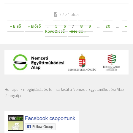
7 / 21 oldal
« Első
« Előző
...
5
6
7
8
9
...
20
...
»
Következő
Utolsó »
Honlapunk megújítását és fenntartását a Nemzeti Együttműködési Alap
támogatja