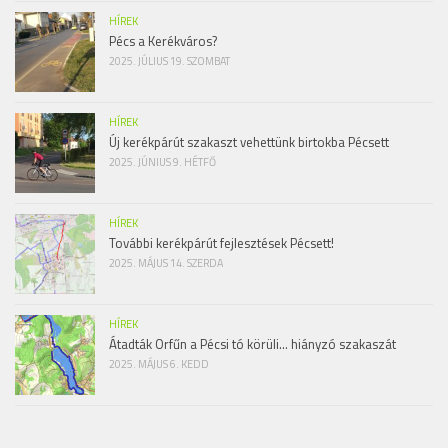
HÍREK
Pécs a Kerékváros?
2025. JÚLIUS 19. SZOMBAT
HÍREK
Új kerékpárút szakaszt vehettünk birtokba Pécsett
2025. JÚNIUS 9. HÉTFŐ
HÍREK
További kerékpárút fejlesztések Pécsett!
2025. MÁJUS 14. SZERDA
HÍREK
Átadták Orfűn a Pécsi tó körüli… hiányzó szakaszát
2025. MÁJUS 6. KEDD