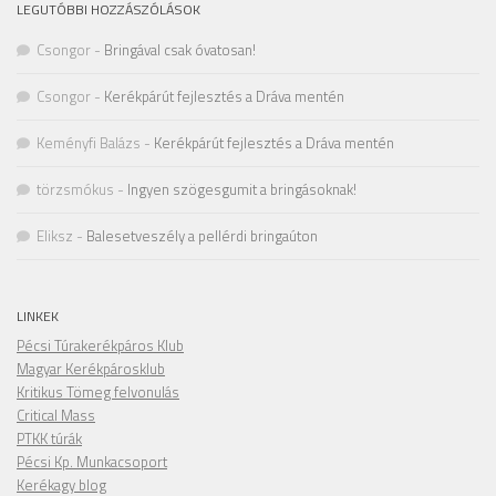
LEGUTÓBBI HOZZÁSZÓLÁSOK
Csongor
-
Bringával csak óvatosan!
Csongor
-
Kerékpárút fejlesztés a Dráva mentén
Keményfi Balázs
-
Kerékpárút fejlesztés a Dráva mentén
törzsmókus
-
Ingyen szögesgumit a bringásoknak!
Eliksz
-
Balesetveszély a pellérdi bringaúton
LINKEK
Pécsi Túrakerékpáros Klub
Magyar Kerékpárosklub
Kritikus Tömeg felvonulás
Critical Mass
PTKK túrák
Pécsi Kp. Munkacsoport
Kerékagy blog