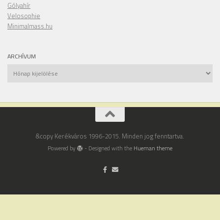
Gólyahír
Velosophie
Minimalmass.hu
ARCHÍVUM
Archívum
&copy Kerékváros 1996-2015. Minden jog fenntartva.
Powered by
- Designed with the
Hueman theme