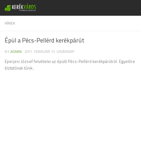
Skip to content
HÍREK
Épül a Pécs-Pellérd kerékpárút
BY
ADMIN
·
2011. FEBRUÁR 13. VASÁRNAP
Eperjesi József felvételei az épülő Pécs-Pellérd kerékpárútról. Egyelőre
bíztatónak tűnik…