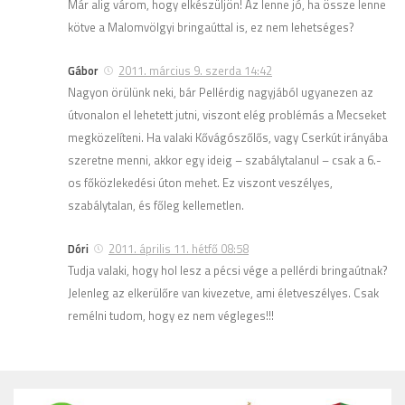
Már alig várom, hogy elkészüljön! Az lenne jó, ha össze lenne
kötve a Malomvölgyi bringaúttal is, ez nem lehetséges?
Gábor
2011. március 9. szerda 14:42
Nagyon örülünk neki, bár Pellérdig nagyjából ugyanezen az
útvonalon el lehetett jutni, viszont elég problémás a Mecseket
megközelíteni. Ha valaki Kővágószőlős, vagy Cserkút irányába
szeretne menni, akkor egy ideig – szabálytalanul – csak a 6.-
os főközlekedési úton mehet. Ez viszont veszélyes,
szabálytalan, és főleg kellemetlen.
Dóri
2011. április 11. hétfő 08:58
Tudja valaki, hogy hol lesz a pécsi vége a pellérdi bringaútnak?
Jelenleg az elkerülőre van kivezetve, ami életveszélyes. Csak
remélni tudom, hogy ez nem végleges!!!