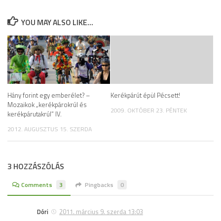
YOU MAY ALSO LIKE...
Hány forint egy emberélet? –
Kerékpárút épül Pécsett!
Mozaikok „kerékpárokrúl és
2009. OKTÓBER 23. PÉNTEK
kerékpárutakrúl” IV.
2012. AUGUSZTUS 15. SZERDA
3 HOZZÁSZÓLÁS
Comments
3
Pingbacks
0
Dóri
2011. március 9. szerda 13:03