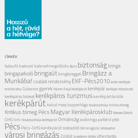
CÍMKÉK
biztonság
bringa
baleset
balesetmegelőzés
babaufó
Barcs
Bringázz a
bringaút
bringaparkoló
bringásreggeli
Munkába!
EKF-Pécs2010
családi rendezvény
erdei kerékpár
gyerek
kerékpár
Gubacsos
erdőtörvény
Három Folyó Kerékpárút
kerékpár kölcsönzés
kerékpáros turizmus
kerékpártárolók
kerékpáros baleset
kerékpárút
kidical mass
koppenhága
Kovácsszénája
kritikus tömeg
Magyar Kerékpárosklub
Kritikus tömeg Pécs
Mecsek Zöldút
Ormánság
Orfű
ovibringa
pellérd
ptkk
Orfű-Kovácsszénája kerékpárút
Pécs
Pécs-Orfű kerékpárút
szabadidő
téli bringázás
Velosophie
városi bringázás
Zöldút
útfenntartás
árvédelmi töltés