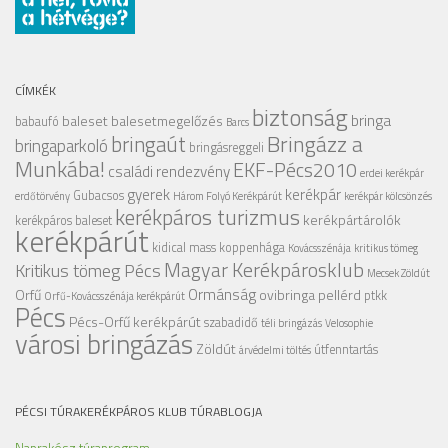
CÍMKÉK
biztonság
bringa
baleset
balesetmegelőzés
babaufó
Barcs
Bringázz a
bringaút
bringaparkoló
bringásreggeli
Munkába!
EKF-Pécs2010
családi rendezvény
erdei kerékpár
gyerek
kerékpár
Gubacsos
erdőtörvény
Három Folyó Kerékpárút
kerékpár kölcsönzés
kerékpáros turizmus
kerékpártárolók
kerékpáros baleset
kerékpárút
kidical mass
koppenhága
Kovácsszénája
kritikus tömeg
Magyar Kerékpárosklub
Kritikus tömeg Pécs
Mecsek Zöldút
Ormánság
Orfű
ovibringa
pellérd
ptkk
Orfű-Kovácsszénája kerékpárút
Pécs
Pécs-Orfű kerékpárút
szabadidő
téli bringázás
Velosophie
városi bringázás
Zöldút
útfenntartás
árvédelmi töltés
PÉCSI TÚRAKERÉKPÁROS KLUB TÚRABLOGJA
Naprakész túraprogram