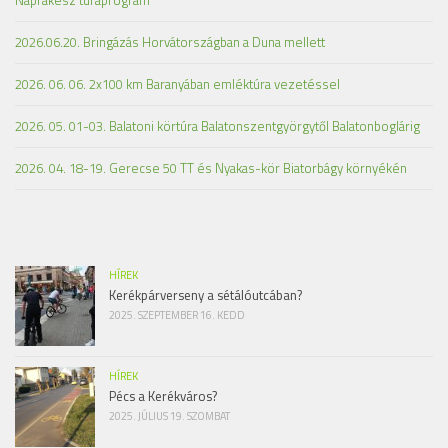
2026.06.20. Bringázás Horvátországban a Duna mellett
2026. 06. 06. 2x100 km Baranyában emléktúra vezetéssel
2026. 05. 01-03. Balatoni körtúra Balatonszentgyörgytől Balatonboglárig
2026. 04. 18-19. Gerecse 50 TT és Nyakas-kör Biatorbágy környékén
HÍREK
Kerékpárverseny a sétálóutcában?
2025. SZEPTEMBER 16. KEDD
HÍREK
Pécs a Kerékváros?
2025. JÚLIUS 19. SZOMBAT