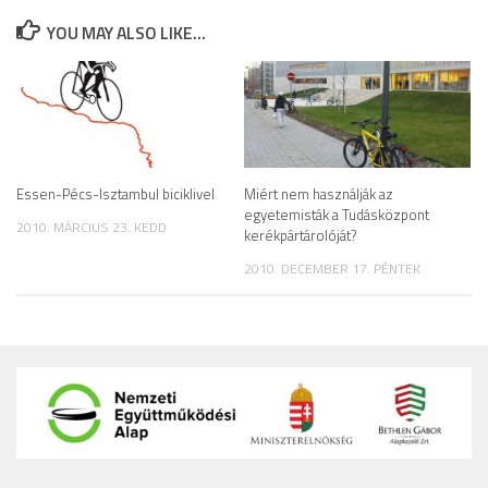
YOU MAY ALSO LIKE...
Essen-Pécs-Isztambul biciklivel
Miért nem használják az
egyetemisták a Tudásközpont
2010. MÁRCIUS 23. KEDD
kerékpártárolóját?
2010. DECEMBER 17. PÉNTEK