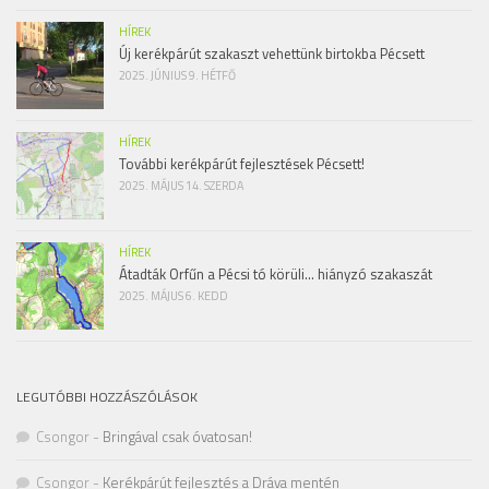
HÍREK
Új kerékpárút szakaszt vehettünk birtokba Pécsett
2025. JÚNIUS 9. HÉTFŐ
HÍREK
További kerékpárút fejlesztések Pécsett!
2025. MÁJUS 14. SZERDA
HÍREK
Átadták Orfűn a Pécsi tó körüli… hiányzó szakaszát
2025. MÁJUS 6. KEDD
LEGUTÓBBI HOZZÁSZÓLÁSOK
Csongor
-
Bringával csak óvatosan!
Csongor
-
Kerékpárút fejlesztés a Dráva mentén