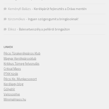
Keményfi Balázs
-
Kerékpárút fejlesztés a Dráva mentén
törzsmókus
-
Ingyen szögesgumit a bringásoknak!
Eliksz
-
Balesetveszély a pellérdi bringaúton
LINKEK
Pécsi Túrakerékpáros Klub
Magyar Kerékpárosklub
Kritikus Tömeg felvonulás
Critical Mass
PTKK túrák
Pécsi Kp. Munkacsoport
Kerékagy blog
Gólyahír
Velosophie
Minimalmass.hu