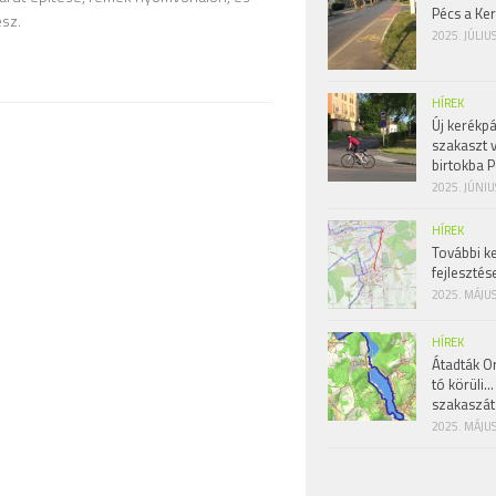
Pécs a Ke
esz.
2025. JÚLIU
HÍREK
Új kerékpá
szakaszt 
birtokba P
2025. JÚNIU
HÍREK
További k
fejlesztés
2025. MÁJUS
HÍREK
Átadták Or
tó körüli…
szakaszát
2025. MÁJUS