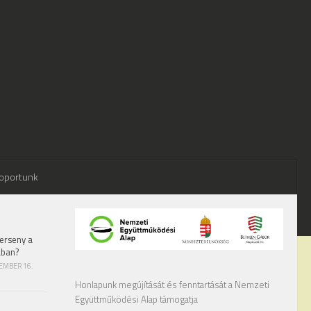
oportunk
erseny a
ában?
TEMBER 16.
Honlapunk megújítását és fenntartását a Nemzeti
Együttműködési Alap támogatja