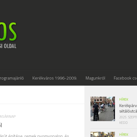
rogramajánló
Kerékváros 1996-2009.
Magunkról
Facebook cs
HÍREK
Kerékpárv
sétálóutc
VASÁRNAP
2025. SZEP
KEDD
l
HÍREK
párút építése, remek nyomvonalon, és