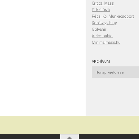
Critical Mass
PTKK túrák
Pécsi Kp. Munkacsoport
Kerékagy blog
Gólyahír
Velosophie
Minimalmass.hu
ARCHÍVUM
Archívum