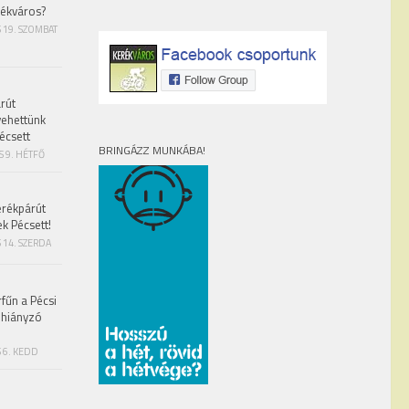
rékváros?
S 19. SZOMBAT
rút
vehettünk
écsett
BRINGÁZZ MUNKÁBA!
S 9. HÉTFŐ
erékpárút
ek Pécsett!
 14. SZERDA
fűn a Pécsi
 hiányzó
 6. KEDD