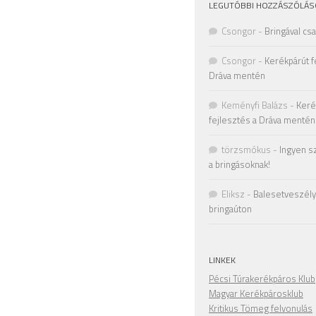
LEGUTÓBBI HOZZÁSZÓLÁS
Csongor
-
Bringával cs
Csongor
-
Kerékpárút f
Dráva mentén
Keményfi Balázs
-
Keré
fejlesztés a Dráva mentén
törzsmókus
-
Ingyen s
a bringásoknak!
Eliksz
-
Balesetveszély 
bringaúton
LINKEK
Pécsi Túrakerékpáros Klub
Magyar Kerékpárosklub
Kritikus Tömeg felvonulás