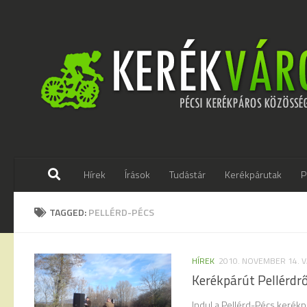
Skip to content
Hírek
Írások
Tudástár
Kerékpárutak
P
TAGGED:
PELLÉRD-PÉCS
HÍREK
2010. NOVEMBER 14. 
Kerékpárút Pellérdrő
Indul a Pellérd-Pécs kerék