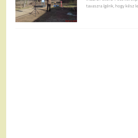
tavaszra ígérik, hogy kész l