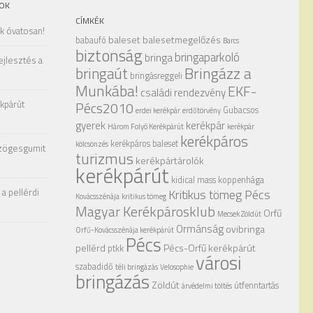
OK
CÍMKÉK
ak óvatosan!
baleset
balesetmegelőzés
babaufó
Barcs
biztonság
bringaparkoló
bringa
ejlesztés a
Bringázz a
bringaút
bringásreggeli
Munkába!
EKF-
családi rendezvény
kpárút
Pécs2010
Gubacsos
erdei kerékpár
erdőtörvény
gyerek
kerékpár
Három Folyó Kerékpárút
kerékpár
kerékpáros
kerékpáros baleset
kölcsönzés
zögesgumit
turizmus
kerékpártárolók
kerékpárút
kidical mass
koppenhága
a pellérdi
Kritikus tömeg Pécs
Kovácsszénája
kritikus tömeg
Magyar Kerékpárosklub
Orfű
Mecsek Zöldút
Ormánság
ovibringa
Orfű-Kovácsszénája kerékpárút
Pécs
pellérd
Pécs-Orfű kerékpárút
ptkk
városi
szabadidő
téli bringázás
Velosophie
bringázás
Zöldút
útfenntartás
árvédelmi töltés