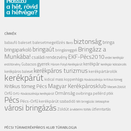
CÍMKÉK
biztonság
bringa
baleset
balesetmegelőzés
babaufó
Barcs
Bringázz a
bringaút
bringaparkoló
bringásreggeli
Munkába!
EKF-Pécs2010
családi rendezvény
erdei kerékpár
gyerek
kerékpár
Gubacsos
erdőtörvény
Három Folyó Kerékpárút
kerékpár kölcsönzés
kerékpáros turizmus
kerékpártárolók
kerékpáros baleset
kerékpárút
kidical mass
koppenhága
Kovácsszénája
kritikus tömeg
Magyar Kerékpárosklub
Kritikus tömeg Pécs
Mecsek Zöldút
Ormánság
Orfű
ovibringa
pellérd
ptkk
Orfű-Kovácsszénája kerékpárút
Pécs
Pécs-Orfű kerékpárút
szabadidő
téli bringázás
Velosophie
városi bringázás
Zöldút
útfenntartás
árvédelmi töltés
PÉCSI TÚRAKERÉKPÁROS KLUB TÚRABLOGJA