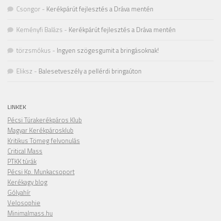
Csongor
-
Kerékpárút fejlesztés a Dráva mentén
Keményfi Balázs
-
Kerékpárút fejlesztés a Dráva mentén
törzsmókus
-
Ingyen szögesgumit a bringásoknak!
Eliksz
-
Balesetveszély a pellérdi bringaúton
LINKEK
Pécsi Túrakerékpáros Klub
Magyar Kerékpárosklub
Kritikus Tömeg felvonulás
Critical Mass
PTKK túrák
Pécsi Kp. Munkacsoport
Kerékagy blog
Gólyahír
Velosophie
Minimalmass.hu