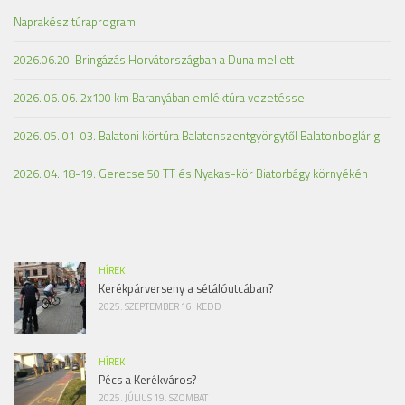
Naprakész túraprogram
2026.06.20. Bringázás Horvátországban a Duna mellett
2026. 06. 06. 2x100 km Baranyában emléktúra vezetéssel
2026. 05. 01-03. Balatoni körtúra Balatonszentgyörgytől Balatonboglárig
2026. 04. 18-19. Gerecse 50 TT és Nyakas-kör Biatorbágy környékén
HÍREK
Kerékpárverseny a sétálóutcában?
2025. SZEPTEMBER 16. KEDD
HÍREK
Pécs a Kerékváros?
2025. JÚLIUS 19. SZOMBAT