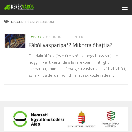
Skip to content
TAGGED:
PÉCSI VELODROM
ÍRÁSOK
2011. JÚLIUS 15. PÉNTEK
Fából vasparipa*? Mikorra óhajtja?
Fahidakról írok (és előre szólok, hogy hosszan), de
hogy miként kerül ide a fakerékpár (mint light
vasparipa, aminek a lényege a vaskarika, ezúttal fából),
az is ki fog derülni. A híd nem csak közlekedési...