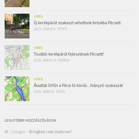
HÍREK
Új kerékpárút szakaszt vehettünk birtokba Pécsett
2025. JÚNIUS 9. HÉTFŐ
HÍREK
További kerékpárút fejlesztések Pécsett!
2025. MÁJUS 14. SZERDA
HÍREK
Átadták Orfűn a Pécsi tó körüli… hiányzó szakaszát
2025. MÁJUS 6. KEDD
LEGUTÓBBI HOZZÁSZÓLÁSOK
Csongor
-
Bringával csak óvatosan!