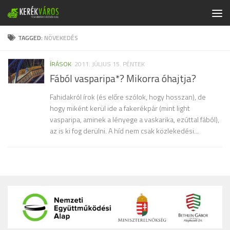
Skip to content
TAGGED:
NÖVEKEDÉS
ÍRÁSOK
2011. JÚLIUS 15. PÉNTEK
Fából vasparipa*? Mikorra óhajtja?
Fahidakról írok (és előre szólok, hogy hosszan), de
hogy miként kerül ide a fakerékpár (mint light
vasparipa, aminek a lényege a vaskarika, ezúttal fából),
az is ki fog derülni. A híd nem csak közlekedési...