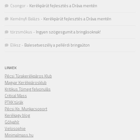
Csongor
-
Kerékpárút fejlesztés a Dráva mentén
Keményfi Balázs
-
Kerékpárút fejlesztés a Dráva mentén
törzsmókus
-
Ingyen szögesgumit a bringásoknak!
Eliksz
-
Balesetveszély a pellérdi bringaúton
LINKEK
Pécsi Túrakerékpáros Klub
Magyar Kerékpárosklub
Kritikus Tömeg felvonulás
Critical Mass
PTKK túrák
Pécsi Kp. Munkacsoport
Kerékagy blog
Gólyahír
Velosophie
Minimalmass.hu