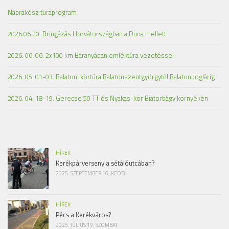
Naprakész túraprogram
2026.06.20. Bringázás Horvátországban a Duna mellett
2026. 06. 06. 2x100 km Baranyában emléktúra vezetéssel
2026. 05. 01-03. Balatoni körtúra Balatonszentgyörgytől Balatonboglárig
2026. 04. 18-19. Gerecse 50 TT és Nyakas-kör Biatorbágy környékén
HÍREK
Kerékpárverseny a sétálóutcában?
2025. SZEPTEMBER 16. KEDD
HÍREK
Pécs a Kerékváros?
2025. JÚLIUS 19. SZOMBAT