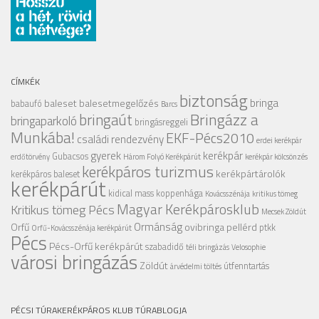
CÍMKÉK
biztonság
bringa
baleset
balesetmegelőzés
babaufó
Barcs
Bringázz a
bringaút
bringaparkoló
bringásreggeli
Munkába!
EKF-Pécs2010
családi rendezvény
erdei kerékpár
gyerek
kerékpár
Gubacsos
erdőtörvény
Három Folyó Kerékpárút
kerékpár kölcsönzés
kerékpáros turizmus
kerékpártárolók
kerékpáros baleset
kerékpárút
kidical mass
koppenhága
Kovácsszénája
kritikus tömeg
Magyar Kerékpárosklub
Kritikus tömeg Pécs
Mecsek Zöldút
Ormánság
Orfű
ovibringa
pellérd
ptkk
Orfű-Kovácsszénája kerékpárút
Pécs
Pécs-Orfű kerékpárút
szabadidő
téli bringázás
Velosophie
városi bringázás
Zöldút
útfenntartás
árvédelmi töltés
PÉCSI TÚRAKERÉKPÁROS KLUB TÚRABLOGJA