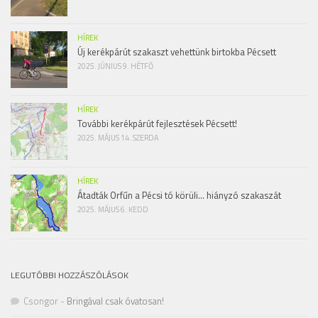
HÍREK
Új kerékpárút szakaszt vehettünk birtokba Pécsett
2025. JÚNIUS 9. HÉTFŐ
HÍREK
További kerékpárút fejlesztések Pécsett!
2025. MÁJUS 14. SZERDA
HÍREK
Átadták Orfűn a Pécsi tó körüli… hiányzó szakaszát
2025. MÁJUS 6. KEDD
LEGUTÓBBI HOZZÁSZÓLÁSOK
Csongor
-
Bringával csak óvatosan!