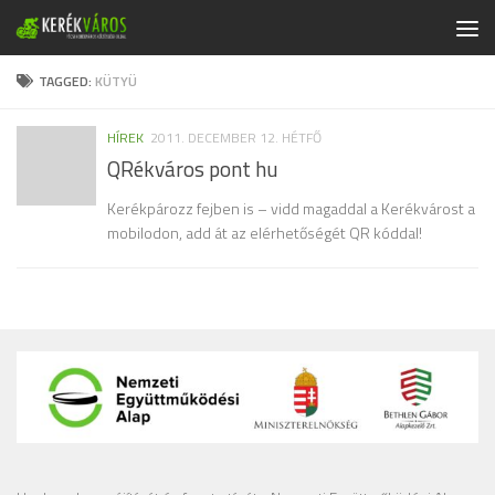
Skip to content
TAGGED:
KÜTYÜ
HÍREK
2011. DECEMBER 12. HÉTFŐ
QRékváros pont hu
Kerékpározz fejben is – vidd magaddal a Kerékvárost a
mobilodon, add át az elérhetőségét QR kóddal!