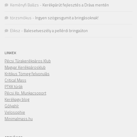
Keményfi Balázs
-
Kerékpárút fejlesztés a Dráva mentén
törzsmókus
-
Ingyen szögesgumit a bringásoknak!
Eliksz
-
Balesetveszély a pellérdi bringaúton
LINKEK
Pécsi Túrakerékpáros Klub
Magyar Kerékpárosklub
Kritikus Tömeg felvonulás
Critical Mass
PTKK túrák
Pécsi Kp. Munkacsoport
Kerékagy blog
Gólyahír
Velosophie
Minimalmass.hu