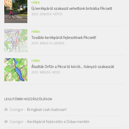
HÍREK
Új kerékpárút szakaszt vehettünk birtokba Pécsett
2025. JÚNIUS 9. HÉTFŐ
HÍREK
További kerékpárút fejlesztések Pécsett!
2025. MÁJUS 14. SZERDA
HÍREK
Átadták Orfűn a Pécsi tó körüli… hiányzó szakaszát
2025. MÁJUS 6. KEDD
LEGUTÓBBI HOZZÁSZÓLÁSOK
Csongor
-
Bringával csak óvatosan!
Csongor
-
Kerékpárút fejlesztés a Dráva mentén