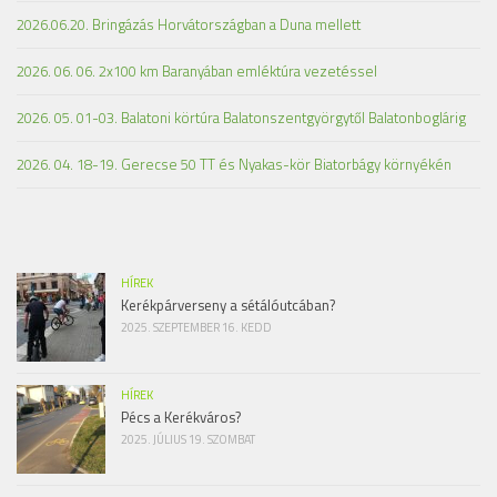
2026.06.20. Bringázás Horvátországban a Duna mellett
2026. 06. 06. 2x100 km Baranyában emléktúra vezetéssel
2026. 05. 01-03. Balatoni körtúra Balatonszentgyörgytől Balatonboglárig
2026. 04. 18-19. Gerecse 50 TT és Nyakas-kör Biatorbágy környékén
HÍREK
Kerékpárverseny a sétálóutcában?
2025. SZEPTEMBER 16. KEDD
HÍREK
Pécs a Kerékváros?
2025. JÚLIUS 19. SZOMBAT