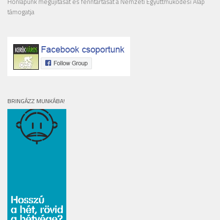
Honlapunk megújítását és fenntartását a Nemzeti Együttműködési Alap
támogatja
BRINGÁZZ MUNKÁBA!