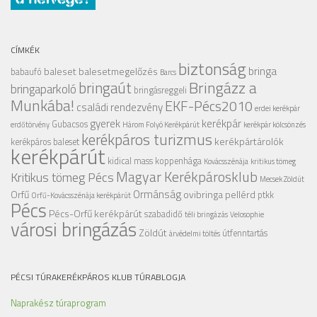
CÍMKÉK
biztonság
bringa
baleset
balesetmegelőzés
babaufó
Barcs
Bringázz a
bringaút
bringaparkoló
bringásreggeli
Munkába!
EKF-Pécs2010
családi rendezvény
erdei kerékpár
gyerek
kerékpár
Gubacsos
erdőtörvény
Három Folyó Kerékpárút
kerékpár kölcsönzés
kerékpáros turizmus
kerékpártárolók
kerékpáros baleset
kerékpárút
kidical mass
koppenhága
Kovácsszénája
kritikus tömeg
Magyar Kerékpárosklub
Kritikus tömeg Pécs
Mecsek Zöldút
Ormánság
Orfű
ovibringa
pellérd
ptkk
Orfű-Kovácsszénája kerékpárút
Pécs
Pécs-Orfű kerékpárút
szabadidő
téli bringázás
Velosophie
városi bringázás
Zöldút
útfenntartás
árvédelmi töltés
PÉCSI TÚRAKERÉKPÁROS KLUB TÚRABLOGJA
Naprakész túraprogram