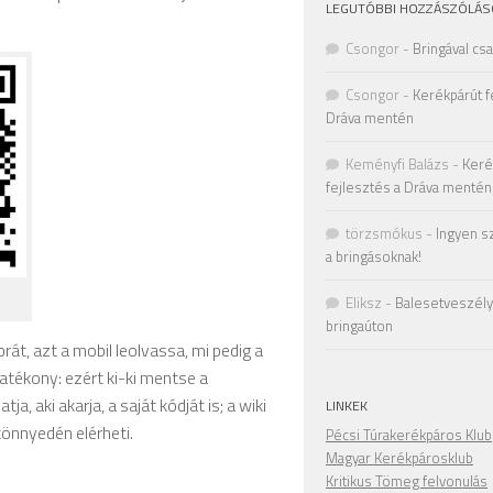
LEGUTÓBBI HOZZÁSZÓLÁS
Csongor
-
Bringával cs
Csongor
-
Kerékpárút f
Dráva mentén
Keményfi Balázs
-
Keré
fejlesztés a Dráva mentén
törzsmókus
-
Ingyen s
a bringásoknak!
Eliksz
-
Balesetveszély 
bringaúton
brát, azt a mobil leolvassa, mi pedig a
atékony: ezért ki-ki mentse a
a, aki akarja, a saját kódját is; a wiki
LINKEK
 könnyedén elérheti.
Pécsi Túrakerékpáros Klub
Magyar Kerékpárosklub
Kritikus Tömeg felvonulás