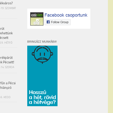
rékváros?
S 19. SZOMBAT
rút
vehettünk
écsett
BRINGÁZZ MUNKÁBA!
S 9. HÉTFŐ
erékpárút
ek Pécsett!
 14. SZERDA
fűn a Pécsi
 hiányzó
 6. KEDD