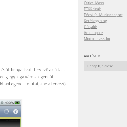
Critical Mass
PTKK túrák
Pécsi Kp. Munkacsoport
Kerékagy blog
Gólyahír
Velosophie
Minimalmass.hu
ARCHÍVUM
Archívum
sófi bringadivat-tervező az általa
edig egy-egy városi legendát
 UrbanLegend – mutatja be a tervezőt