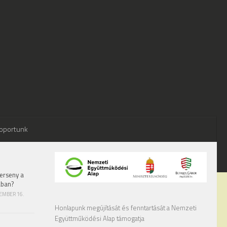
oportunk
erseny a
ában?
TEMBER 16.
Honlapunk megújítását és fenntartását a Nemzeti
Együttműködési Alap támogatja