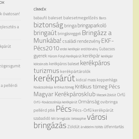
OK
CÍMKÉK
ak óvatosan!
baleset
balesetmegelőzés
babaufó
Barcs
biztonság
bringaparkoló
bringa
ejlesztés a
Bringázz a
bringaút
bringásreggeli
Munkába!
EKF-
családi rendezvény
kpárút
Pécs2010
Gubacsos
erdei kerékpár
erdőtörvény
gyerek
kerékpár
Három Folyó Kerékpárút
kerékpár
kerékpáros
kerékpáros baleset
kölcsönzés
zögesgumit
turizmus
kerékpártárolók
kerékpárút
kidical mass
koppenhága
a pellérdi
Kritikus tömeg Pécs
Kovácsszénája
kritikus tömeg
Magyar Kerékpárosklub
Orfű
Mecsek Zöldút
Ormánság
ovibringa
Orfű-Kovácsszénája kerékpárút
Pécs
pellérd
Pécs-Orfű kerékpárút
ptkk
városi
szabadidő
téli bringázás
Velosophie
bringázás
Zöldút
útfenntartás
árvédelmi töltés