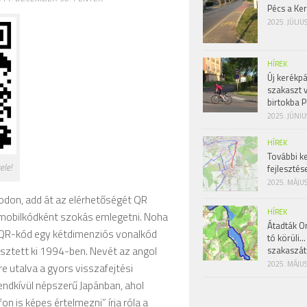
Pécs a Ke
2025. JÚLIU
HÍREK
Új kerékpá
szakaszt 
birtokba P
2025. JÚNIU
HÍREK
További k
ele!
fejlesztés
2025. MÁJUS
odon, add át az elérhetőségét QR
HÍREK
 mobilkódként szokás emlegetni. Noha
Átadták Or
a „QR-kód egy kétdimenziós vonalkód
tó körüli…
sztett ki 1994-ben. Nevét az angol
szakaszát
2025. MÁJUS
e utalva a gyors visszafejtési
Rendkívül népszerű Japánban, ahol
n is képes értelmezni” írja róla a