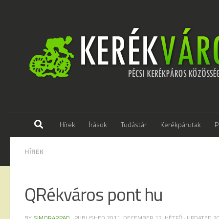
Skip to content
Hírek
Írások
Tudástár
Kerékpárutak
P
HÍREK
QRékváros pont hu
BY
SIMORARPAD
· PUBLISHED
2011. DECEMBER 12. HÉTFŐ
· UPDATED
2