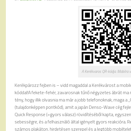
A Kerékvaros QR-kódja. Mobilra v
Kerékpározz fejben is – vidd magaddal a Kerékvárost a mobil
kóddal!
A fekete-fehér, zavarosnak tűnő négyzetes ábrát ma
tény, hogy illik olvasnia ma már a jobb telefonoknak, maga 
(tulajdonképpen pontkód), amit a japán Denso-Wave cég fejle
Quick Response (=gyors válasz) rövidítéséből kapta, egyszerr
sebességre, és a felhasználó által igényelt gyors reakcióra. 
számos plakáton, hirdetésen szerepel és a legtöbb mobiltelefo