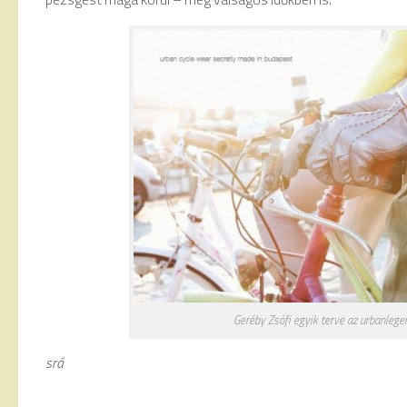
Geréby Zsófi egyik terve az urbanlege
srá