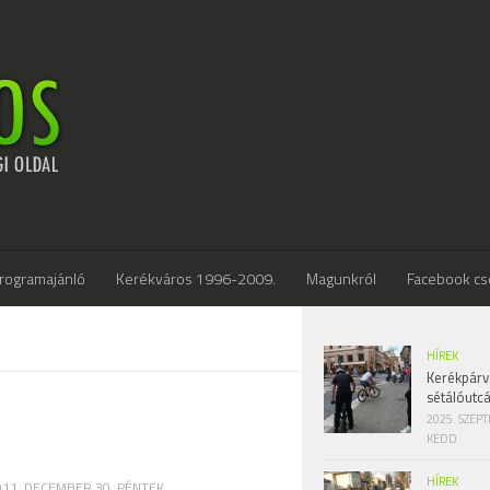
rogramajánló
Kerékváros 1996-2009.
Magunkról
Facebook cs
HÍREK
Kerékpárv
sétálóutc
2025. SZEP
KEDD
HÍREK
011. DECEMBER 30. PÉNTEK