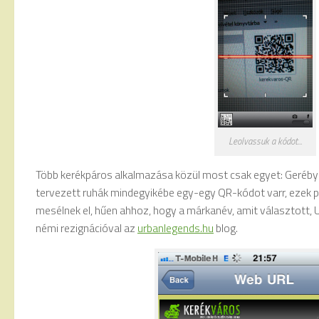
Leolvassuk a kódot...
Több kerékpáros alkalmazása közül most csak egyet: Geréby Z
tervezett ruhák mindegyikébe egy-egy QR-kódot varr, ezek p
mesélnek el, hűen ahhoz, hogy a márkanév, amit választott,
némi rezignációval az
urbanlegends.hu
blog.