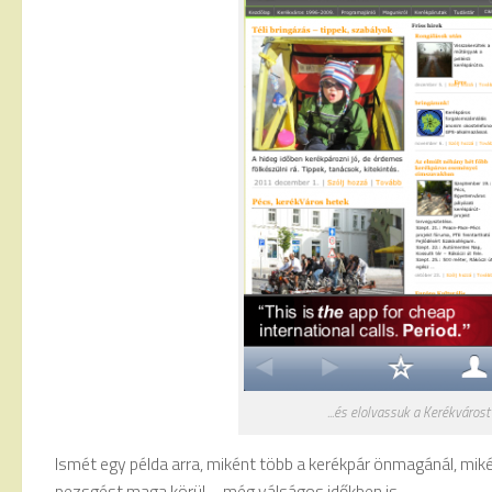
...és elolvassuk a Kerékvárost
Ismét egy példa arra, miként több a kerékpár önmagánál, mik
pezsgést maga körül – még válságos időkben is.