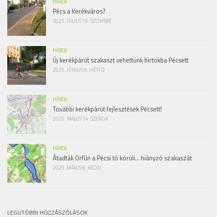
HÍREK
Pécs a Kerékváros?
2025. JÚLIUS 19. SZOMBAT
HÍREK
Új kerékpárút szakaszt vehettünk birtokba Pécsett
2025. JÚNIUS 9. HÉTFŐ
HÍREK
További kerékpárút fejlesztések Pécsett!
2025. MÁJUS 14. SZERDA
HÍREK
Átadták Orfűn a Pécsi tó körüli… hiányzó szakaszát
2025. MÁJUS 6. KEDD
LEGUTÓBBI HOZZÁSZÓLÁSOK