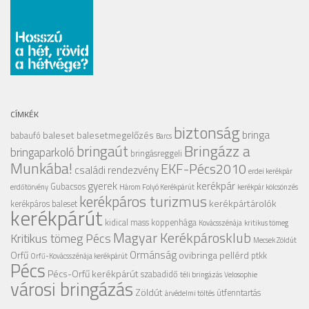
CÍMKÉK
biztonság
bringa
baleset
balesetmegelőzés
babaufó
Barcs
Bringázz a
bringaút
bringaparkoló
bringásreggeli
Munkába!
EKF-Pécs2010
családi rendezvény
erdei kerékpár
gyerek
kerékpár
Gubacsos
erdőtörvény
Három Folyó Kerékpárút
kerékpár kölcsönzés
kerékpáros turizmus
kerékpártárolók
kerékpáros baleset
kerékpárút
kidical mass
koppenhága
Kovácsszénája
kritikus tömeg
Magyar Kerékpárosklub
Kritikus tömeg Pécs
Mecsek Zöldút
Ormánság
Orfű
ovibringa
pellérd
ptkk
Orfű-Kovácsszénája kerékpárút
Pécs
Pécs-Orfű kerékpárút
szabadidő
téli bringázás
Velosophie
városi bringázás
Zöldút
útfenntartás
árvédelmi töltés