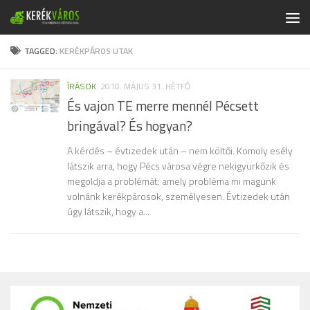
Skip to content
TAGGED:
KERÉKPÁROS UTAK
ÍRÁSOK
2010. MÁJUS 31. HÉTFŐ
És vajon TE merre mennél Pécsett
bringával? És hogyan?
A kérdés – évtizedek után – nem költői. Komoly esély
látszik arra, hogy Pécs városa végre nekigyürkőzik és
megoldja a problémát: amely probléma mi magunk
volnánk kerékpárosok, személyesen. Évtizedek után
úgy látszik, hogy a...