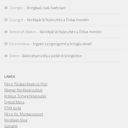
Csongor
-
Bringával csak óvatosan!
Csongor
-
Kerékpárút fejlesztés a Dráva mentén
Keményfi Balázs
-
Kerékpárút fejlesztés a Dráva mentén
törzsmókus
-
Ingyen szögesgumit a bringásoknak!
Eliksz
-
Balesetveszély a pellérdi bringaúton
LINKEK
Pécsi Túrakerékpáros Klub
Magyar Kerékpárosklub
Kritikus Tömeg felvonulás
Critical Mass
PTKK túrák
Pécsi Kp. Munkacsoport
Kerékagy blog
Gólyahír