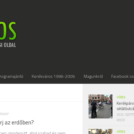
rogramajánló
Kerékváros 1996-2009.
Magunkról
Facebook cs
HÍREK
Kerékpárv
sétálóutc
ÁRNAP
2025. SZEP
KEDD
erj az erdőben?
HÍREK
ben: mindenütt, ahol szabad és nem