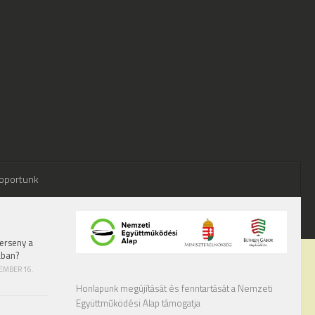
oportunk
erseny a
ában?
TEMBER 16.
Honlapunk megújítását és fenntartását a Nemzeti
Együttműködési Alap támogatja