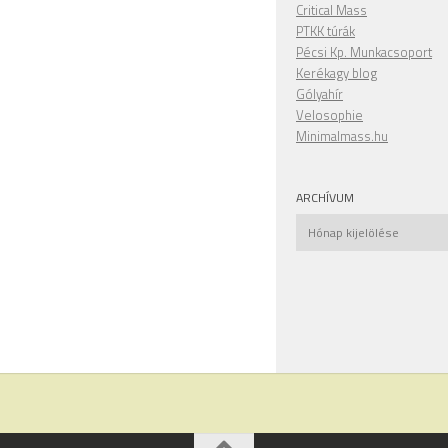
Critical Mass
PTKK túrák
Pécsi Kp. Munkacsoport
Kerékagy blog
Gólyahír
Velosophie
Minimalmass.hu
ARCHÍVUM
Archívum