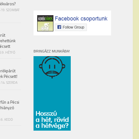
rékváros?
S 19. SZOMBAT
rút
vehettünk
écsett
BRINGÁZZ MUNKÁBA!
S 9. HÉTFŐ
erékpárút
ek Pécsett!
 14. SZERDA
fűn a Pécsi
 hiányzó
 6. KEDD