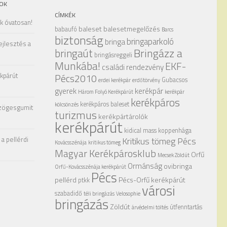
OK
CÍMKÉK
ak óvatosan!
baleset
balesetmegelőzés
babaufó
Barcs
biztonság
bringaparkoló
bringa
ejlesztés a
Bringázz a
bringaút
bringásreggeli
Munkába!
EKF-
családi rendezvény
kpárút
Pécs2010
Gubacsos
erdei kerékpár
erdőtörvény
gyerek
kerékpár
Három Folyó Kerékpárút
kerékpár
kerékpáros
kerékpáros baleset
kölcsönzés
zögesgumit
turizmus
kerékpártárolók
kerékpárút
kidical mass
koppenhága
a pellérdi
Kritikus tömeg Pécs
Kovácsszénája
kritikus tömeg
Magyar Kerékpárosklub
Orfű
Mecsek Zöldút
Ormánság
ovibringa
Orfű-Kovácsszénája kerékpárút
Pécs
pellérd
Pécs-Orfű kerékpárút
ptkk
városi
szabadidő
téli bringázás
Velosophie
bringázás
Zöldút
útfenntartás
árvédelmi töltés