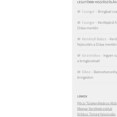
LEGUTÓBBI HOZZÁSZÓLÁS
Csongor
-
Bringával cs
Csongor
-
Kerékpárút f
Dráva mentén
Keményfi Balázs
-
Keré
fejlesztés a Dráva mentén
törzsmókus
-
Ingyen s
a bringásoknak!
Eliksz
-
Balesetveszély 
bringaúton
LINKEK
Pécsi Túrakerékpáros Klub
Magyar Kerékpárosklub
Kritikus Tömeg felvonulás