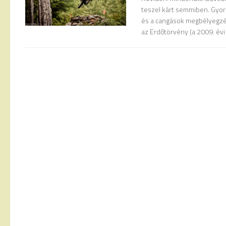
teszel kárt semmiben. Gyors
és a cangások megbélyegzés
az Erdőtörvény (a 2009. évi X