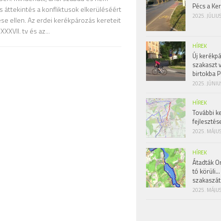
Pécs a Ke
 áttekintés a konfliktusok elkerüléséért
2025. JÚLIU
e ellen. Az erdei kerékpározás kereteit
XXVII. tv és az...
HÍREK
Új kerékpá
szakaszt 
birtokba P
2025. JÚNIU
HÍREK
További k
fejlesztés
2025. MÁJUS
HÍREK
Átadták Or
tó körüli…
szakaszát
2025. MÁJUS