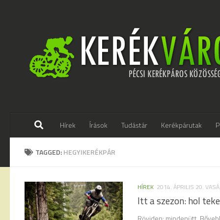
Skip to content
Hírek
Írások
Tudástár
Kerékpárutak
P
TAGGED:
HEGYIKERÉKPÁR
HÍREK
2014. ÁPRILIS 20. VAS
Itt a szezon: hol tek
Röviden: mindenütt. Bőveb