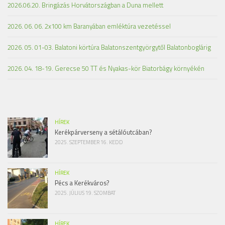
2026.06.20. Bringázás Horvátországban a Duna mellett
2026. 06. 06. 2x100 km Baranyában emléktúra vezetéssel
2026. 05. 01-03. Balatoni körtúra Balatonszentgyörgytől Balatonboglárig
2026. 04. 18-19. Gerecse 50 TT és Nyakas-kör Biatorbágy környékén
HÍREK
Kerékpárverseny a sétálóutcában?
2025. SZEPTEMBER 16. KEDD
HÍREK
Pécs a Kerékváros?
2025. JÚLIUS 19. SZOMBAT
HÍREK