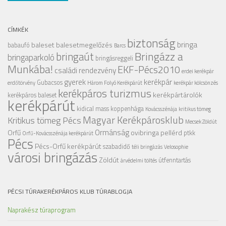
CÍMKÉK
biztonság
bringa
baleset
balesetmegelőzés
babaufó
Barcs
Bringázz a
bringaút
bringaparkoló
bringásreggeli
Munkába!
EKF-Pécs2010
családi rendezvény
erdei kerékpár
gyerek
kerékpár
Gubacsos
erdőtörvény
Három Folyó Kerékpárút
kerékpár kölcsönzés
kerékpáros turizmus
kerékpártárolók
kerékpáros baleset
kerékpárút
kidical mass
koppenhága
Kovácsszénája
kritikus tömeg
Magyar Kerékpárosklub
Kritikus tömeg Pécs
Mecsek Zöldút
Ormánság
Orfű
ovibringa
pellérd
ptkk
Orfű-Kovácsszénája kerékpárút
Pécs
Pécs-Orfű kerékpárút
szabadidő
téli bringázás
Velosophie
városi bringázás
Zöldút
útfenntartás
árvédelmi töltés
PÉCSI TÚRAKERÉKPÁROS KLUB TÚRABLOGJA
Naprakész túraprogram