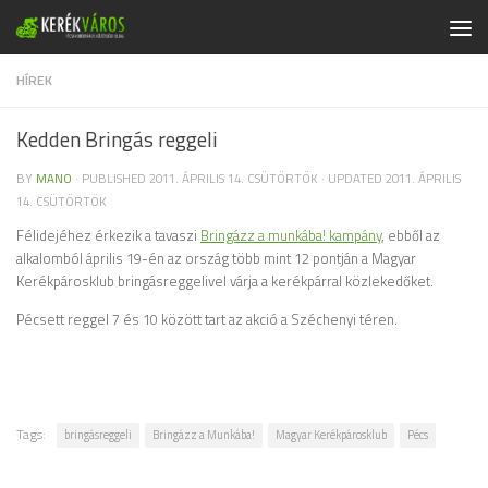
Skip to content
HÍREK
Kedden Bringás reggeli
BY
MANO
· PUBLISHED
2011. ÁPRILIS 14. CSÜTÖRTÖK
· UPDATED
2011. ÁPRILIS
14. CSÜTÖRTÖK
Félidejéhez érkezik a tavaszi
Bringázz a munkába! kampány
, ebből az
alkalomból április 19-én az ország több mint 12 pontján a Magyar
Kerékpárosklub bringásreggelivel várja a kerékpárral közlekedőket.
Pécsett reggel 7 és 10 között tart az akció a Széchenyi téren.
Tags:
bringásreggeli
Bringázz a Munkába!
Magyar Kerékpárosklub
Pécs