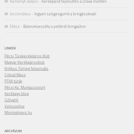
Keményfi Balázs
-
Kerékpárút fejlesztés a Dráva mentén
törzsmókus
-
Ingyen szögesgumit a bringásoknak!
Eliksz
-
Balesetveszély a pellérdi bringaúton
LINKEK
Pécsi Túrakerékpáros Klub
Magyar Kerékpárosklub
Kritikus Tömeg felvonulás
Critical Mass
PTKK túrák
Pécsi Kp. Munkacsoport
Kerékagy blog
Gólyahír
Velosophie
Minimalmass.hu
ARCHÍVUM