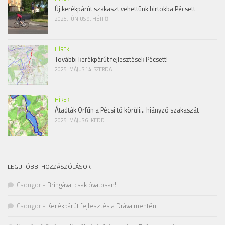
Új kerékpárút szakaszt vehettünk birtokba Pécsett
2025. JÚNIUS 9. HÉTFŐ
HÍREK
További kerékpárút fejlesztések Pécsett!
2025. MÁJUS 14. SZERDA
HÍREK
Átadták Orfűn a Pécsi tó körüli… hiányzó szakaszát
2025. MÁJUS 6. KEDD
LEGUTÓBBI HOZZÁSZÓLÁSOK
Csongor
-
Bringával csak óvatosan!
Csongor
-
Kerékpárút fejlesztés a Dráva mentén