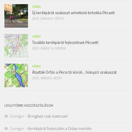
HÍREK
Új kerékpárút szakaszt vehettünk birtokba Pécsett
2025. JÚNIUS 9. HÉTFŐ
HÍREK
További kerékpárút fejlesztések Pécsett!
2025. MÁJUS 14. SZERDA
HÍREK
Átadták Orfűn a Pécsi tó körüli… hiányzó szakaszát
2025. MÁJUS 6. KEDD
LEGUTÓBBI HOZZÁSZÓLÁSOK
Csongor
-
Bringával csak óvatosan!
Csongor
-
Kerékpárút fejlesztés a Dráva mentén