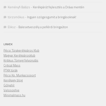
Keményfi Balázs
-
Kerékpárút fejlesztés a Dráva mentén
törzsmókus
-
Ingyen szögesgumit a bringásoknak!
Eliksz
-
Balesetveszély a pellérdi bringaúton
LINKEK
Pécsi Túrakerékpáros Klub
Magyar Kerékpárosklub
Kritikus Tömeg felvonulás
Critical Mass
PTKK túrák
Pécsi Kp. Munkacsoport
Kerékagy blog
Gólyahír
Velosophie
Minimalmass.hu