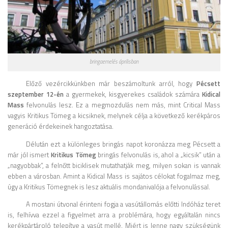
bringaemelés áprilisban
Előző vezércikkünkben már beszámoltunk arról, hogy
Pécsett
szeptember 12-én
a gyermekek, kisgyerekes családok számára
Kidical
Mass
felvonulás lesz. Ez a megmozdulás nem más, mint Critical Mass
vagyis Kritikus Tömeg a kicsiknek, melynek célja a következő kerékpáros
generáció érdekeinek hangoztatása.
Délután ezt a különleges bringás napot koronázza meg Pécsett a
már jól ismert
Kritikus Tömeg
bringás felvonulás is, ahol a „kicsik” után a
„nagyobbak”, a felnőtt biciklisek mutathatják meg, milyen sokan is vannak
ebben a városban. Amint a Kidical Mass is sajátos célokat fogalmaz meg,
úgy a Kritikus Tömegnek is lesz aktuális mondanivalója a felvonulással.
A mostani útvonal érinteni fogja a vasútállomás előtti Indóház teret
is, felhívva ezzel a figyelmet arra a problémára, hogy egyáltalán nincs
kerékpártároló telepítve a vasút mellé. Miért is lenne nagy szükségünk