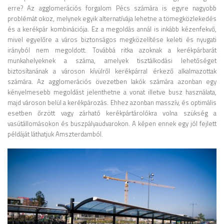
erre? Az agglomerációs forgalom Pécs számára is egyre nagyobb
problémát okoz, melynek egyik alternatívája lehetne a tömegközlekedés
és a kerékpár kombinációja.
Ez a megoldás annál is inkább kézenfekvő,
mivel egyelőre a város biztonságos megközelítése keleti és nyugati
irányból nem megoldott. Továbbá ritka azoknak a kerékpárbarát
munkahelyeknek a száma, amelyek tisztálkodási lehetőséget
biztosítanának a városon kívülről kerékpárral érkező alkalmazottak
számára. Az agglomerációs övezetben lakók számára azonban egy
kényelmesebb megoldást jelenthetne a vonat illetve busz használata,
majd városon belül a kerékpározás.
Ehhez azonban masszív, és optimális
esetben őrzött vagy zárható kerékpártárolókra volna szükség a
vasútállomásokon és buszpályaudvarokon. A képen ennek egy jól fejlett
példáját láthatjuk Amszterdamból.