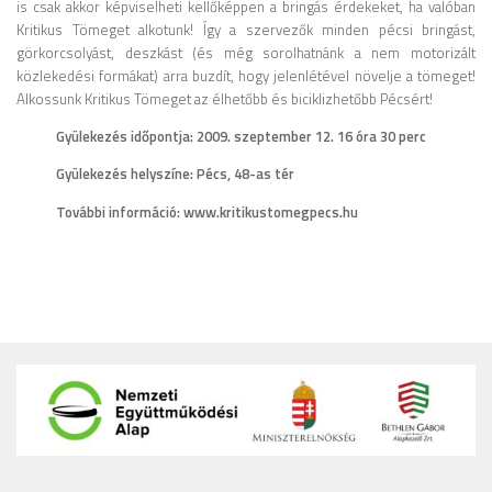
is csak akkor képviselheti kellőképpen a bringás érdekeket, ha valóban
Kritikus Tömeget alkotunk! Így a szervezők minden pécsi bringást,
görkorcsolyást, deszkást (és még sorolhatnánk a nem motorizált
közlekedési formákat) arra buzdít, hogy jelenlétével növelje a tömeget!
Alkossunk Kritikus Tömeget az élhetőbb és biciklizhetőbb Pécsért!
Gyülekezés időpontja: 2009. szeptember 12. 16 óra 30 perc
Gyülekezés helyszíne: Pécs, 48-as tér
További információ: www.kritikustomegpecs.hu