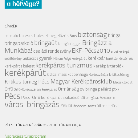
CÍMKÉK
biztonság
bringa
baleset
balesetmegelőzés
babaufó
Barcs
Bringázz a
bringaút
bringaparkoló
bringásreggeli
Munkába!
EKF-Pécs2010
családi rendezvény
erdei kerékpár
gyerek
kerékpár
Gubacsos
erdőtörvény
Három Folyó Kerékpárút
kerékpár kölcsönzés
kerékpáros turizmus
kerékpártárolók
kerékpáros baleset
kerékpárút
kidical mass
koppenhága
Kovácsszénája
kritikus tömeg
Magyar Kerékpárosklub
Kritikus tömeg Pécs
Mecsek Zöldút
Ormánság
Orfű
ovibringa
pellérd
ptkk
Orfű-Kovácsszénája kerékpárút
Pécs
Pécs-Orfű kerékpárút
szabadidő
téli bringázás
Velosophie
városi bringázás
Zöldút
útfenntartás
árvédelmi töltés
PÉCSI TÚRAKERÉKPÁROS KLUB TÚRABLOGJA
Naprakész túraprogram