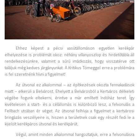
Ehhez képest a pécsi vasútállomáson egyetlen kerékpár
elhelyezése is problémát okoz: néhány villanyoszlop és hirdetőtábla áll
rendelkezésünkre, valamint a sűrű imádkozás, hogy visszatérve ott
találjuk még kedves járgányunkat. A Kritikus Tömeggel erre a problémára
is fel szeretnénk hívni a figyelmet!
Az útvonal ez alkalommal – az építkezések okozta fennakadások
miatt – elkerüli a Belvárost. Ehelyett a Belvárosból a Kertváros délkeleti
végébe fogunk eltekerni, érintve a már említett Indóház teret. Így
kivételesen a start- és a célállomás is különböző lesz, a felvonulás a
Fellbach utcában ér véget. Az útvonal felhívja a figyelmet a kertvárosi
bringázás veszélyeire is, hiszen a területnek csak egy részét fedi le a
kijelölt kerékpáros útvonal és kerékpárút.
Végül, amint minden alkalommal hangoztatjuk, erre a felvonulásra