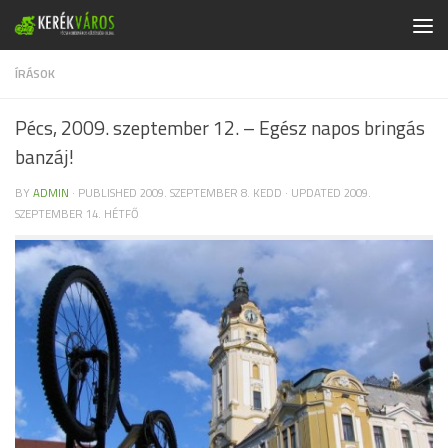
Skip to content
ÍRÁSOK
Pécs, 2009. szeptember 12. – Egész napos bringás
banzáj!
BY
ADMIN
· PUBLISHED
2009. SZEPTEMBER 8. KEDD
· UPDATED
2009.
SZEPTEMBER 14. HÉTFŐ