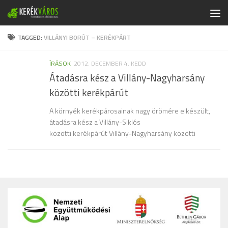
Skip to content
TAGGED:
VILLÁNYI BORÚT – KERÉKPÁRT
ÍRÁSOK
2012. DECEMBER 4. KEDD
Átadásra kész a Villány-Nagyharsány
közötti kerékpárút
A környék kerékpárosainak nagy örömére elkészült,
átadásra kész a Villány-Siklós
közötti kerékpárút Villány-Nagyharsány közötti