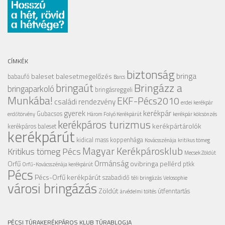
CÍMKÉK
biztonság
bringa
baleset
balesetmegelőzés
babaufó
Barcs
Bringázz a
bringaút
bringaparkoló
bringásreggeli
Munkába!
EKF-Pécs2010
családi rendezvény
erdei kerékpár
gyerek
kerékpár
Gubacsos
erdőtörvény
Három Folyó Kerékpárút
kerékpár kölcsönzés
kerékpáros turizmus
kerékpártárolók
kerékpáros baleset
kerékpárút
kidical mass
koppenhága
Kovácsszénája
kritikus tömeg
Magyar Kerékpárosklub
Kritikus tömeg Pécs
Mecsek Zöldút
Ormánság
Orfű
ovibringa
pellérd
ptkk
Orfű-Kovácsszénája kerékpárút
Pécs
Pécs-Orfű kerékpárút
szabadidő
téli bringázás
Velosophie
városi bringázás
Zöldút
útfenntartás
árvédelmi töltés
PÉCSI TÚRAKERÉKPÁROS KLUB TÚRABLOGJA