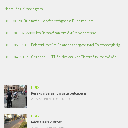
Naprakész túraprogram
2026.06.20. Bringázás Horvátországban a Duna mellett
2026. 06. 06. 2x100 km Baranyában emléktúra vezetéssel
2026. 05. 01-03. Balatoni körtúra Balatonszentgyörgytől Balatonboglárig
2026. 04. 18-19. Gerecse 50 TT és Nyakas-kör Biatorbágy környékén
HÍREK
Kerékpárverseny a sétálóutcában?
2025. SZEPTEMBER 16. KEDD
HÍREK
Pécs a Kerékváros?
2025. JÚLIUS 19. SZOMBAT