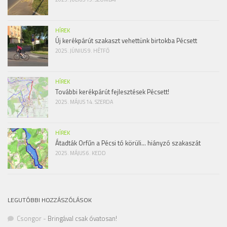
HÍREK
Új kerékpárút szakaszt vehettünk birtokba Pécsett
2025. JÚNIUS 9. HÉTFŐ
HÍREK
További kerékpárút fejlesztések Pécsett!
2025. MÁJUS 14. SZERDA
HÍREK
Átadták Orfűn a Pécsi tó körüli… hiányzó szakaszát
2025. MÁJUS 6. KEDD
LEGUTÓBBI HOZZÁSZÓLÁSOK
Csongor
-
Bringával csak óvatosan!