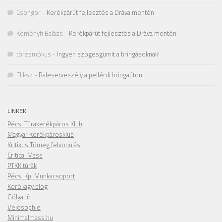
Csongor
-
Kerékpárút fejlesztés a Dráva mentén
Keményfi Balázs
-
Kerékpárút fejlesztés a Dráva mentén
törzsmókus
-
Ingyen szögesgumit a bringásoknak!
Eliksz
-
Balesetveszély a pellérdi bringaúton
LINKEK
Pécsi Túrakerékpáros Klub
Magyar Kerékpárosklub
Kritikus Tömeg felvonulás
Critical Mass
PTKK túrák
Pécsi Kp. Munkacsoport
Kerékagy blog
Gólyahír
Velosophie
Minimalmass.hu