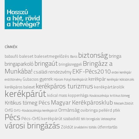
CÍMKÉK
biztonság
bringa
baleset
balesetmegelőzés
babaufó
Barcs
Bringázz a
bringaút
bringaparkoló
bringásreggeli
Munkába!
EKF-Pécs2010
családi rendezvény
erdei kerékpár
gyerek
kerékpár
Gubacsos
erdőtörvény
Három Folyó Kerékpárút
kerékpár kölcsönzés
kerékpáros turizmus
kerékpártárolók
kerékpáros baleset
kerékpárút
kidical mass
koppenhága
Kovácsszénája
kritikus tömeg
Magyar Kerékpárosklub
Kritikus tömeg Pécs
Mecsek Zöldút
Ormánság
Orfű
ovibringa
pellérd
ptkk
Orfű-Kovácsszénája kerékpárút
Pécs
Pécs-Orfű kerékpárút
szabadidő
téli bringázás
Velosophie
városi bringázás
Zöldút
útfenntartás
árvédelmi töltés