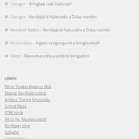
Csongor
-
Bringával csak óvatosan!
Csongor
-
Kerékpárút fejlesztés a Dráva mentén
Keményfi Balázs
-
Kerékpárút fejlesztés a Dráva mentén
törzsmókus
-
Ingyen szögesgumit a bringásoknak!
Eliksz
-
Balesetveszély a pellérdi bringaúton
LINKEK
Pécsi Túrakerékpáros Klub
Magyar Kerékpárosklub
Kritikus Tömeg felvonulás
Critical Mass
PTKK túrák
Pécsi Kp. Munkacsoport
Kerékagy blog
Gólyahír
Velosophie