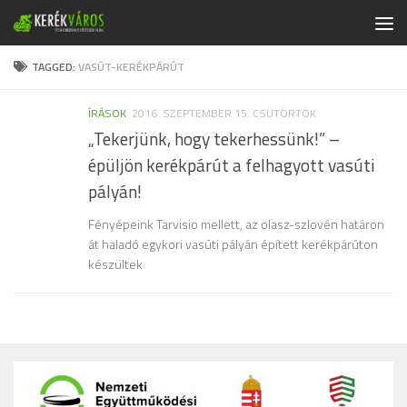
Skip to content
TAGGED:
VASÚT-KERÉKPÁRÚT
ÍRÁSOK
2016. SZEPTEMBER 15. CSÜTÖRTÖK
„Tekerjünk, hogy tekerhessünk!” –
épüljön kerékpárút a felhagyott vasúti
pályán!
Fényépeink Tarvisio mellett, az olasz-szlovén határon
át haladó egykori vasúti pályán épített kerékpárúton
készültek