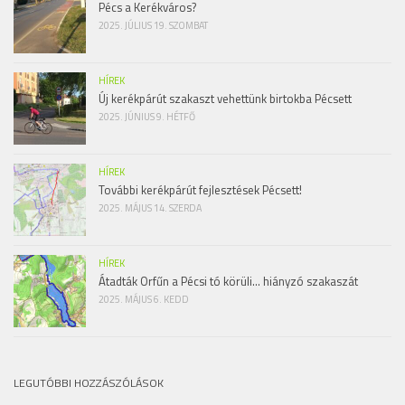
Pécs a Kerékváros?
2025. JÚLIUS 19. SZOMBAT
HÍREK
Új kerékpárút szakaszt vehettünk birtokba Pécsett
2025. JÚNIUS 9. HÉTFŐ
HÍREK
További kerékpárút fejlesztések Pécsett!
2025. MÁJUS 14. SZERDA
HÍREK
Átadták Orfűn a Pécsi tó körüli… hiányzó szakaszát
2025. MÁJUS 6. KEDD
LEGUTÓBBI HOZZÁSZÓLÁSOK