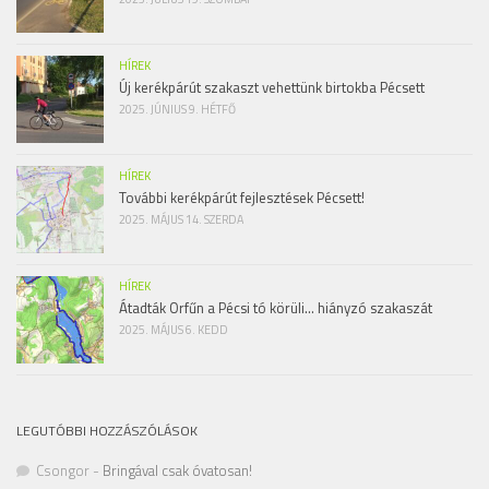
HÍREK
Új kerékpárút szakaszt vehettünk birtokba Pécsett
2025. JÚNIUS 9. HÉTFŐ
HÍREK
További kerékpárút fejlesztések Pécsett!
2025. MÁJUS 14. SZERDA
HÍREK
Átadták Orfűn a Pécsi tó körüli… hiányzó szakaszát
2025. MÁJUS 6. KEDD
LEGUTÓBBI HOZZÁSZÓLÁSOK
Csongor
-
Bringával csak óvatosan!