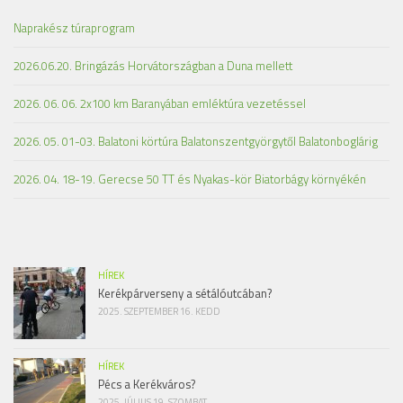
Naprakész túraprogram
2026.06.20. Bringázás Horvátországban a Duna mellett
2026. 06. 06. 2x100 km Baranyában emléktúra vezetéssel
2026. 05. 01-03. Balatoni körtúra Balatonszentgyörgytől Balatonboglárig
2026. 04. 18-19. Gerecse 50 TT és Nyakas-kör Biatorbágy környékén
HÍREK
Kerékpárverseny a sétálóutcában?
2025. SZEPTEMBER 16. KEDD
HÍREK
Pécs a Kerékváros?
2025. JÚLIUS 19. SZOMBAT