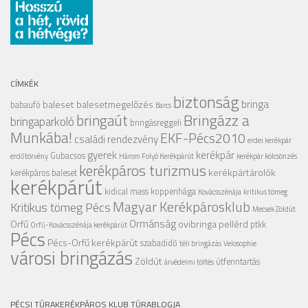
CÍMKÉK
biztonság
bringa
baleset
balesetmegelőzés
babaufó
Barcs
Bringázz a
bringaút
bringaparkoló
bringásreggeli
Munkába!
EKF-Pécs2010
családi rendezvény
erdei kerékpár
gyerek
kerékpár
Gubacsos
erdőtörvény
Három Folyó Kerékpárút
kerékpár kölcsönzés
kerékpáros turizmus
kerékpártárolók
kerékpáros baleset
kerékpárút
kidical mass
koppenhága
Kovácsszénája
kritikus tömeg
Magyar Kerékpárosklub
Kritikus tömeg Pécs
Mecsek Zöldút
Ormánság
Orfű
ovibringa
pellérd
ptkk
Orfű-Kovácsszénája kerékpárút
Pécs
Pécs-Orfű kerékpárút
szabadidő
téli bringázás
Velosophie
városi bringázás
Zöldút
útfenntartás
árvédelmi töltés
PÉCSI TÚRAKERÉKPÁROS KLUB TÚRABLOGJA