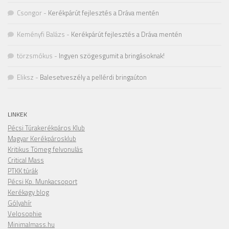
Csongor
-
Kerékpárút fejlesztés a Dráva mentén
Keményfi Balázs
-
Kerékpárút fejlesztés a Dráva mentén
törzsmókus
-
Ingyen szögesgumit a bringásoknak!
Eliksz
-
Balesetveszély a pellérdi bringaúton
LINKEK
Pécsi Túrakerékpáros Klub
Magyar Kerékpárosklub
Kritikus Tömeg felvonulás
Critical Mass
PTKK túrák
Pécsi Kp. Munkacsoport
Kerékagy blog
Gólyahír
Velosophie
Minimalmass.hu