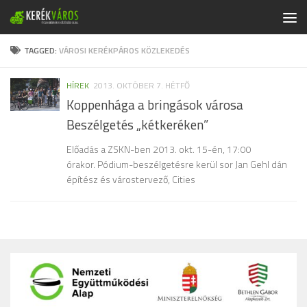
Skip to content
TAGGED:
VÁROSI KERÉKPÁROS KÖZLEKEDÉS
HÍREK
2013. OKTÓBER 7. HÉTFŐ
Koppenhága a bringások városa
Beszélgetés „kétkeréken”
Előadás a ZSKN-ben 2013. okt. 15-én, 17:00
órakor. Pódium-beszélgetésre kerül sor Jan Gehl dán
építész és várostervező, Cities