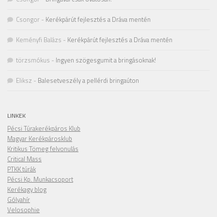
Csongor
-
Kerékpárút fejlesztés a Dráva mentén
Keményfi Balázs
-
Kerékpárút fejlesztés a Dráva mentén
törzsmókus
-
Ingyen szögesgumit a bringásoknak!
Eliksz
-
Balesetveszély a pellérdi bringaúton
LINKEK
Pécsi Túrakerékpáros Klub
Magyar Kerékpárosklub
Kritikus Tömeg felvonulás
Critical Mass
PTKK túrák
Pécsi Kp. Munkacsoport
Kerékagy blog
Gólyahír
Velosophie