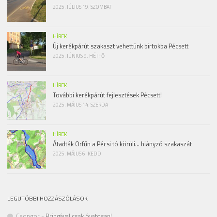
2025. JÚLIUS 19. SZOMBAT
HÍREK
Új kerékpárút szakaszt vehettünk birtokba Pécsett
2025. JÚNIUS 9. HÉTFŐ
HÍREK
További kerékpárút fejlesztések Pécsett!
2025. MÁJUS 14. SZERDA
HÍREK
Átadták Orfűn a Pécsi tó körüli… hiányzó szakaszát
2025. MÁJUS 6. KEDD
LEGUTÓBBI HOZZÁSZÓLÁSOK
Csongor
-
Bringával csak óvatosan!