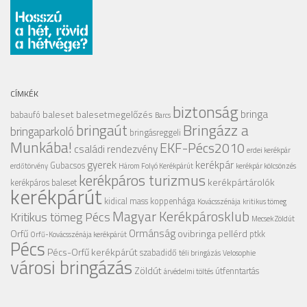
CÍMKÉK
biztonság
bringa
baleset
balesetmegelőzés
babaufó
Barcs
Bringázz a
bringaút
bringaparkoló
bringásreggeli
Munkába!
EKF-Pécs2010
családi rendezvény
erdei kerékpár
gyerek
kerékpár
Gubacsos
erdőtörvény
Három Folyó Kerékpárút
kerékpár kölcsönzés
kerékpáros turizmus
kerékpártárolók
kerékpáros baleset
kerékpárút
kidical mass
koppenhága
Kovácsszénája
kritikus tömeg
Magyar Kerékpárosklub
Kritikus tömeg Pécs
Mecsek Zöldút
Ormánság
Orfű
ovibringa
pellérd
ptkk
Orfű-Kovácsszénája kerékpárút
Pécs
Pécs-Orfű kerékpárút
szabadidő
téli bringázás
Velosophie
városi bringázás
Zöldút
útfenntartás
árvédelmi töltés