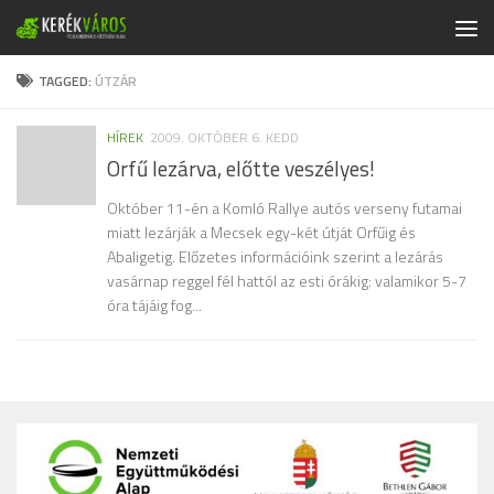
Skip to content
TAGGED:
ÚTZÁR
HÍREK
2009. OKTÓBER 6. KEDD
Orfű lezárva, előtte veszélyes!
Október 11-én a Komló Rallye autós verseny futamai
miatt lezárják a Mecsek egy-két útját Orfűig és
Abaligetig. Előzetes információink szerint a lezárás
vasárnap reggel fél hattól az esti órákig: valamikor 5-7
óra tájáig fog...