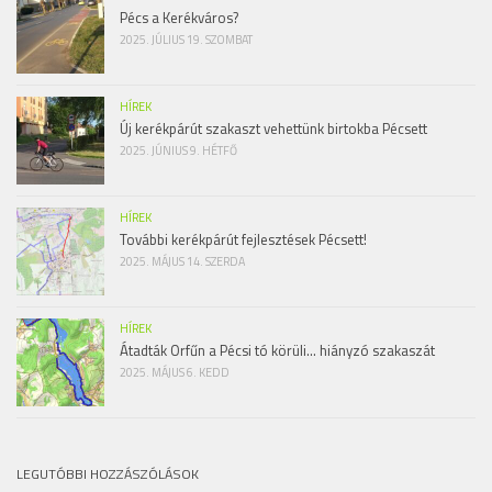
Pécs a Kerékváros?
2025. JÚLIUS 19. SZOMBAT
HÍREK
Új kerékpárút szakaszt vehettünk birtokba Pécsett
2025. JÚNIUS 9. HÉTFŐ
HÍREK
További kerékpárút fejlesztések Pécsett!
2025. MÁJUS 14. SZERDA
HÍREK
Átadták Orfűn a Pécsi tó körüli… hiányzó szakaszát
2025. MÁJUS 6. KEDD
LEGUTÓBBI HOZZÁSZÓLÁSOK