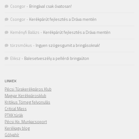
Csongor
-
Bringával csak óvatosan!
Csongor
-
Kerékpárút fejlesztés a Dráva mentén
Keményfi Balázs
-
Kerékpárút fejlesztés a Dráva mentén
törzsmókus
-
Ingyen szögesgumit a bringásoknak!
Eliksz
-
Balesetveszély a pellérdi bringaúton
LINKEK
Pécsi Túrakerékpáros Klub
Magyar Kerékpárosklub
Kritikus Tömeg felvonulás
Critical Mass
PTKK túrák
Pécsi Kp. Munkacsoport
Kerékagy blog
Gólyahír