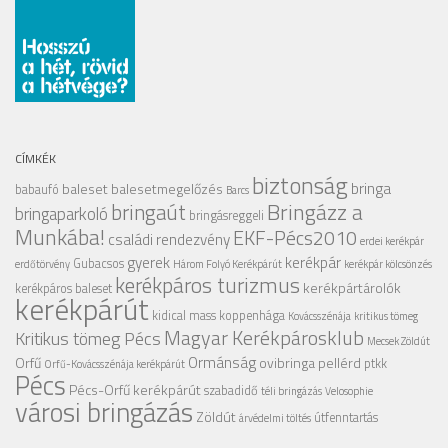
CÍMKÉK
biztonság
bringa
baleset
balesetmegelőzés
babaufó
Barcs
Bringázz a
bringaút
bringaparkoló
bringásreggeli
Munkába!
EKF-Pécs2010
családi rendezvény
erdei kerékpár
gyerek
kerékpár
Gubacsos
erdőtörvény
Három Folyó Kerékpárút
kerékpár kölcsönzés
kerékpáros turizmus
kerékpártárolók
kerékpáros baleset
kerékpárút
kidical mass
koppenhága
Kovácsszénája
kritikus tömeg
Magyar Kerékpárosklub
Kritikus tömeg Pécs
Mecsek Zöldút
Ormánság
Orfű
ovibringa
pellérd
ptkk
Orfű-Kovácsszénája kerékpárút
Pécs
Pécs-Orfű kerékpárút
szabadidő
téli bringázás
Velosophie
városi bringázás
Zöldút
útfenntartás
árvédelmi töltés