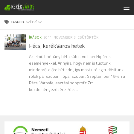
Skip to content
TAGGED:
SZÉLVÉSZ
ÍRÁSOK
2011. NOVEMBER 3. CSÜTÖRTÖK
Pécs, kerékVáros hetek
Az elmúlt néhány hét zsúfolt volt kerékpáros-
eseményekkel. Annyira, hogy nem is tudtunk
mindenről előre hírt adni, így most utólag tudósítunk
róluk pár szóban. Jópár szóban. Szeptember 19-én a
Pécsi Városfejlesztési nonprofit Zrt.
kezdeményezésére Pécs...