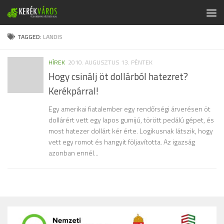
Skip to content
TAGGED:
LANDIS
HÍREK
2010. AUGUSZTUS 13. PÉNTEK
Hogy csinálj öt dollárból hatezret?
Kerékpárral!
Egy amerikai fiatalember egy rendőrségi árverésen öt
dollárért vett egy lapos gumijú, törött pedálú gépet, és
most hatezer dollárt kér érte. Logikusnak látszik, hogy
vett egy romot és hangyit följavította. Az igazság
azonban ennél...