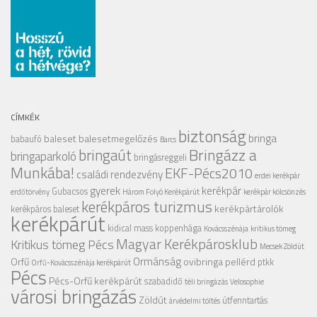
CÍMKÉK
biztonság
bringa
baleset
balesetmegelőzés
babaufó
Barcs
Bringázz a
bringaút
bringaparkoló
bringásreggeli
Munkába!
EKF-Pécs2010
családi rendezvény
erdei kerékpár
gyerek
kerékpár
Gubacsos
erdőtörvény
Három Folyó Kerékpárút
kerékpár kölcsönzés
kerékpáros turizmus
kerékpártárolók
kerékpáros baleset
kerékpárút
kidical mass
koppenhága
Kovácsszénája
kritikus tömeg
Magyar Kerékpárosklub
Kritikus tömeg Pécs
Mecsek Zöldút
Ormánság
Orfű
ovibringa
pellérd
ptkk
Orfű-Kovácsszénája kerékpárút
Pécs
Pécs-Orfű kerékpárút
szabadidő
téli bringázás
Velosophie
városi bringázás
Zöldút
útfenntartás
árvédelmi töltés