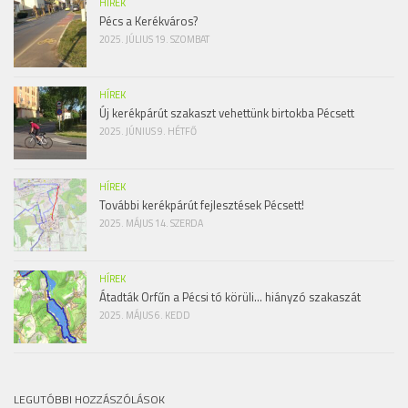
HÍREK
Pécs a Kerékváros?
2025. JÚLIUS 19. SZOMBAT
HÍREK
Új kerékpárút szakaszt vehettünk birtokba Pécsett
2025. JÚNIUS 9. HÉTFŐ
HÍREK
További kerékpárút fejlesztések Pécsett!
2025. MÁJUS 14. SZERDA
HÍREK
Átadták Orfűn a Pécsi tó körüli… hiányzó szakaszát
2025. MÁJUS 6. KEDD
LEGUTÓBBI HOZZÁSZÓLÁSOK