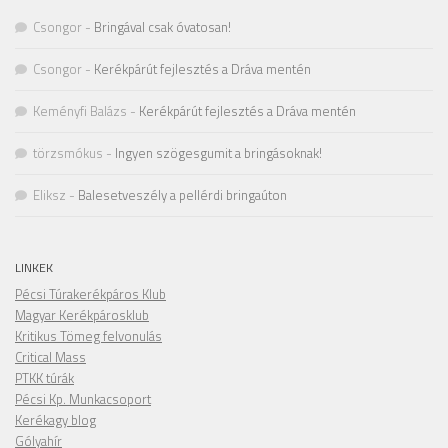
Csongor
-
Bringával csak óvatosan!
Csongor
-
Kerékpárút fejlesztés a Dráva mentén
Keményfi Balázs
-
Kerékpárút fejlesztés a Dráva mentén
törzsmókus
-
Ingyen szögesgumit a bringásoknak!
Eliksz
-
Balesetveszély a pellérdi bringaúton
LINKEK
Pécsi Túrakerékpáros Klub
Magyar Kerékpárosklub
Kritikus Tömeg felvonulás
Critical Mass
PTKK túrák
Pécsi Kp. Munkacsoport
Kerékagy blog
Gólyahír