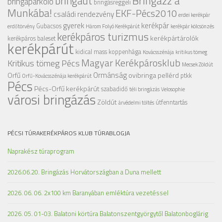
Bringázz a
bringaút
bringaparkoló
bringásreggeli
Munkába!
EKF-Pécs2010
családi rendezvény
erdei kerékpár
gyerek
kerékpár
Gubacsos
erdőtörvény
Három Folyó Kerékpárút
kerékpár kölcsönzés
kerékpáros turizmus
kerékpártárolók
kerékpáros baleset
kerékpárút
kidical mass
koppenhága
Kovácsszénája
kritikus tömeg
Magyar Kerékpárosklub
Kritikus tömeg Pécs
Mecsek Zöldút
Ormánság
Orfű
ovibringa
pellérd
ptkk
Orfű-Kovácsszénája kerékpárút
Pécs
Pécs-Orfű kerékpárút
szabadidő
téli bringázás
Velosophie
városi bringázás
Zöldút
útfenntartás
árvédelmi töltés
PÉCSI TÚRAKERÉKPÁROS KLUB TÚRABLOGJA
Naprakész túraprogram
2026.06.20. Bringázás Horvátországban a Duna mellett
2026. 06. 06. 2x100 km Baranyában emléktúra vezetéssel
2026. 05. 01-03. Balatoni körtúra Balatonszentgyörgytől Balatonboglárig