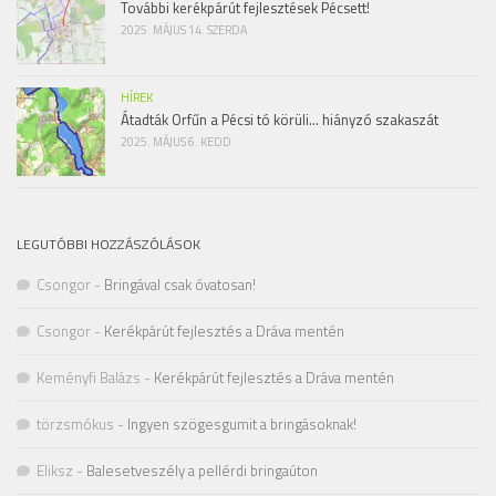
További kerékpárút fejlesztések Pécsett!
2025. MÁJUS 14. SZERDA
HÍREK
Átadták Orfűn a Pécsi tó körüli… hiányzó szakaszát
2025. MÁJUS 6. KEDD
LEGUTÓBBI HOZZÁSZÓLÁSOK
Csongor
-
Bringával csak óvatosan!
Csongor
-
Kerékpárút fejlesztés a Dráva mentén
Keményfi Balázs
-
Kerékpárút fejlesztés a Dráva mentén
törzsmókus
-
Ingyen szögesgumit a bringásoknak!
Eliksz
-
Balesetveszély a pellérdi bringaúton