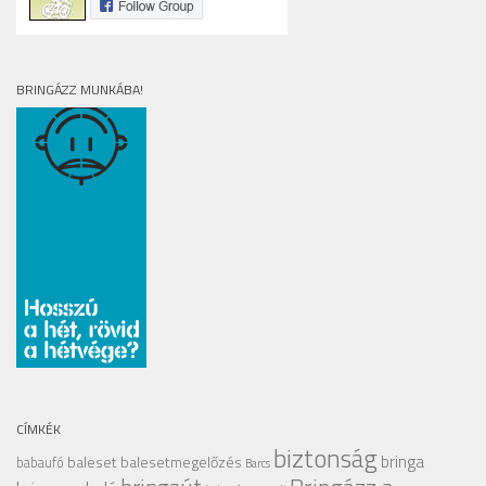
BRINGÁZZ MUNKÁBA!
CÍMKÉK
biztonság
bringa
baleset
balesetmegelőzés
babaufó
Barcs