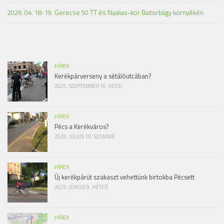
2026. 04. 18-19. Gerecse 50 TT és Nyakas-kör Biatorbágy környékén
HÍREK
Kerékpárverseny a sétálóutcában?
2025. SZEPTEMBER 16. KEDD
HÍREK
Pécs a Kerékváros?
2025. JÚLIUS 19. SZOMBAT
HÍREK
Új kerékpárút szakaszt vehettünk birtokba Pécsett
2025. JÚNIUS 9. HÉTFŐ
HÍREK