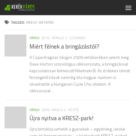
Skip to content
TAGGED:
KRESZ-OKTATÁS
HÍREK
2010. ÁPRILIS 3. SZOMBAT
Miért félnek a bringázástól?
A Copenhagizer blogon 2009 októberében jelent meg
Dave Horton szociológus cikksorozata, a bringázással
kapcsolatosan felmerülő félelmekről. Az érdekes témát
feszegető írások nemrég óta magyar nyelven is
olvashatók a Hungarian Cycle Chic oldalon. A
cikksorozat...
HÍREK
2009. MÁJUS 4. HÉTFŐ
Újra nyitva a KRESZ-park!
Újra birtokba vehetik a gyerekek – egyénileg, iskolai
vagy klubprogramokon – a közkedvelt KRESZ-parkot.