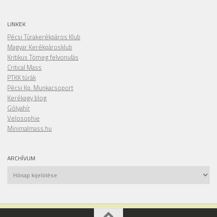
LINKEK
Pécsi Túrakerékpáros Klub
Magyar Kerékpárosklub
Kritikus Tömeg felvonulás
Critical Mass
PTKK túrák
Pécsi Kp. Munkacsoport
Kerékagy blog
Gólyahír
Velosophie
Minimalmass.hu
ARCHÍVUM
Archívum